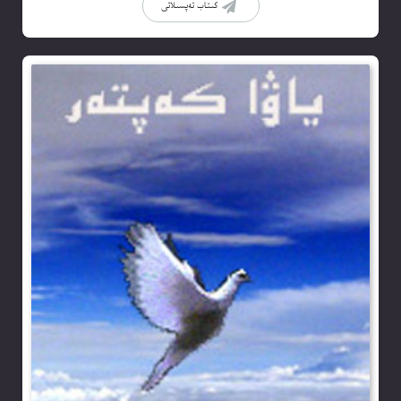
كىتاب تەپسىلاتى