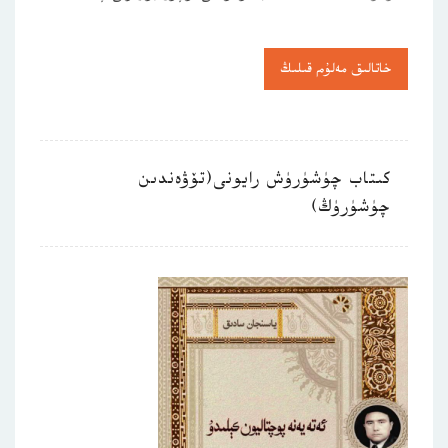
خاتالىق مەلۇم قىلىڭ
كىتاب چۈشۈرۈش رايونى(تۆۋەندىن
چۈشۈرۈڭ)