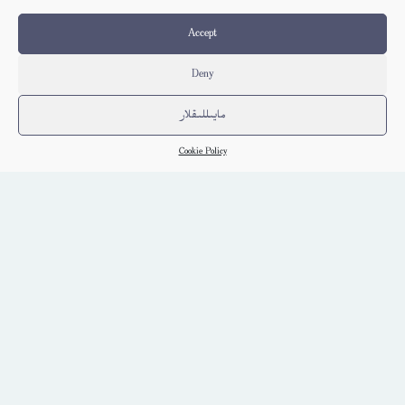
كىتاب تەپسىلاتى
Accept
Deny
مايىللىقلار
Cookie Policy
Embed Link
ئاۋات كىتابلار
ئېلكىتاب يوللاڭ
ئېلكىتابنىڭ كۈندىلىك خاتىرىسى
بېكەت ھەققىدە
پىلاندىكى كىتابلار
تەلەي ساندۇقى
دوستانە ئۇلىنىشلار
راي سىناش
سۆز قالدۇرۇش دەپتىرى
كۆپ سورالغان سۇئاللار
كىتاب تىزىملىكى
مەخپىيەتلىك باياناتى