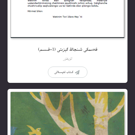
قەدىمكى شىنجاڭ گېزىتى (1-قىسىم)
ئۇيغۇر
كىتاب تەپسىلاتى