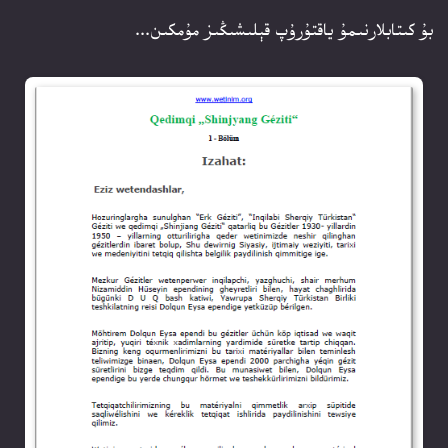
بۇ كىتابلارنىمۇ ياقتۇرۇپ قېلىشىڭىز مۇمكىن...