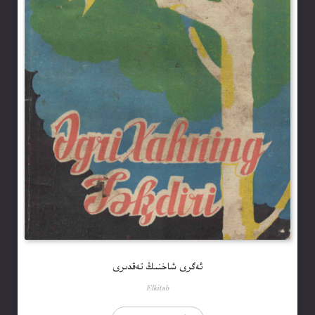
ئەگرى شاخنىڭ تەقدىرى
Elkitab