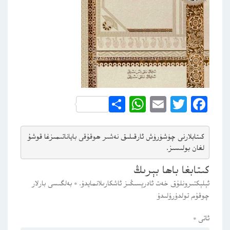
WhatsApp
Share
Email
Twitter
Facebook
كىتابلارنى چۈشۈرۈش ئارقىلىق 
نەشىر ھوقۇقى باياناتى
مىزغا قوشۇ
لغان بولىسىز.
كىتابغا باھا بېرىڭ
ئېلېكتىرونلۇق خەت ئادرېسىڭىز ئاشكارىلانمايدۇ.
*
بەلگىسى بارلار
چوقۇم تولدۇرۇلىدۇ
ئاتى
*