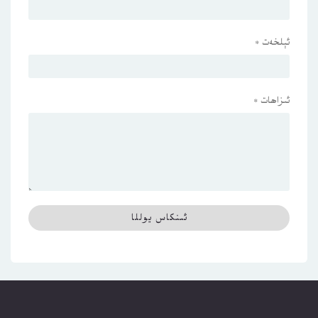
ئېلخەت
*
ئىزاھات
*