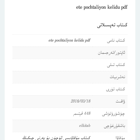
ete pochtaliyon kelidu pdf
كىتاب تەپسىلاتى
كىتاب نامى
ete pochtaliyon kelidu pdf
ئاپتور/تەرجىمان
كىتاب تىلى
نەشرىيات
كىتاب تۈرى
ۋاقىت
2018/03/18
چۈشۈرۈلۈشى
448 قېتىم
باشقۇرغۇچى
elkitab
مۇقاۋا
كىتاب مۇقاۋىسى ئۈچۈن بۇ يەرنى چىكىڭ