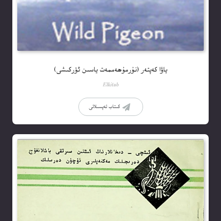
ياۋا كەپتەر (نۇرمۇھەممەت ياسىن ئۆركىشى)
Elkitab
كىتاب تەپسىلاتى