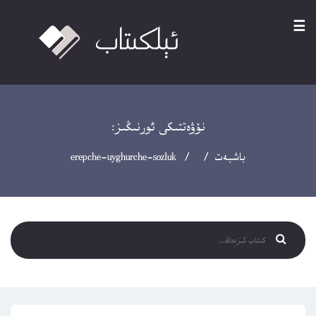
☰
نۆۋەتتىكى ئورنىڭىز:
باشبەت
/ / erepche-uyghurche-sozluk