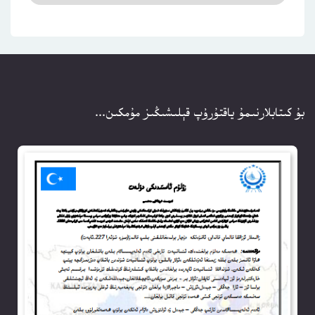
بۇ كىتابلارنىمۇ ياقتۇرۇپ قېلىشىڭىز مۇمكىن...