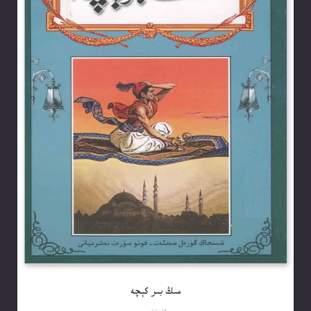
مىڭ بىر كېچە