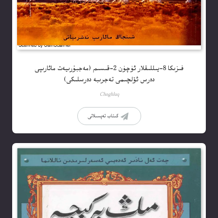
فىزىكا 8-يىللىقلار ئۈچۈن 2-قىسىم (مەجبۇرىيەت مائارىپى
دەرس ئۆلچىمى تەجرىبە دەرسلىكى)
Choghluq
كىتاب تەپسىلاتى