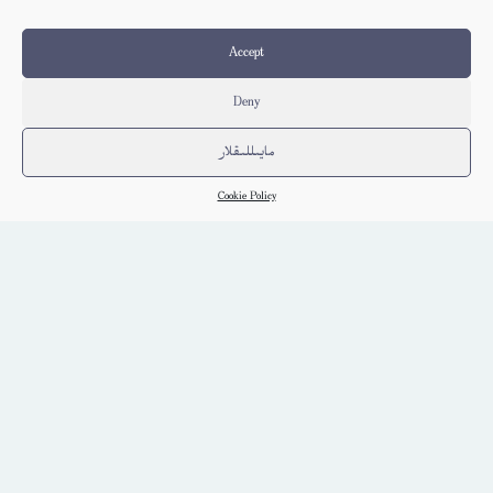
Accept
Deny
مايىللىقلار
Cookie Policy
ئۇچۇر ئالماشتۇرۇشتا ئىشلىتىدىغان ئۇيغۇر، قازاق، قىرغىز
يېزىقلىرىنىڭ كودلاش ئۆلچىمى ۋه خەت نۇسخىلىرى توغرىسىدا
(ﺗﯘﺭﺳﯘﻧﺠﺎﻥ ﺳﯘﻟﺘﺎﻥ)
Choghluq
كىتاب تەپسىلاتى