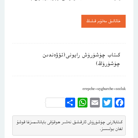
خاتالىق مەلۇم قىلىڭ
كىتاب چۈشۈرۈش رايونى(تۆۋەندىن
چۈشۈرۈڭ)
erepche-uyghurche-sozluk
WhatsApp
Share
Email
Twitter
Facebook
كىتابلارنى چۈشۈرۈش ئارقىلىق 
نەشىر ھوقۇقى باياناتى
مىزغا قوشۇ
لغان بولىسىز.