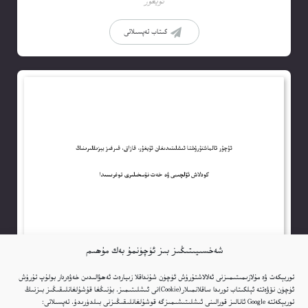
ئۇيغۇر
كىتاب تەپسىلاتى
شەخسىيىتىڭىز بىز ئۈچۈنمۇ بەك مۇھىم
توربېكەت ۋە مۇلازىمىتىمىزنى ئەلالاشتۇرۇش ئۈچۈن شۇنداقلا زىيارەت ئەھۋالىدىن خەۋەردار بولۇپ تۇرۇش
ئۈچۈن نۆۋەتتە ئېلكىتاب تورىدا ساقلانمىلار(Cookie)نى ئىشلىتىمىز. بۇنىڭغا قۇشۇلغانلىقىڭىز بىزنىڭ
توربېكەتتە Google ئانالىز قورالىنى ئىشلىتىشىمىزگە قوشۇلغانلىقىڭىزنى بىلدۈرىدۇ. تەپسىلاتى: