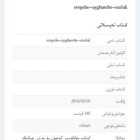
erepche-uyghurche-sozluk
كىتاب تەپسىلاتى
كىتاب نامى
erepche-uyghurche-sozluk
ئاپتور/تەرجىمان
كىتاب تىلى
نەشرىيات
كىتاب تۈرى
ۋاقىت
2018/03/25
چۈشۈرۈلۈشى
485 قېتىم
باشقۇرغۇچى
elkitab
مۇقاۋا
كىتاب مۇقاۋىسى ئۈچۈن بۇ يەرنى چىكىڭ