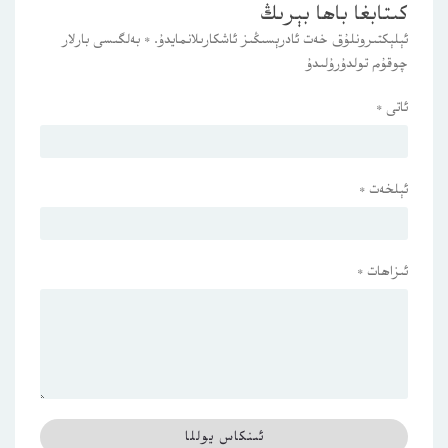
كىتابغا باھا بېرىڭ
ئېلېكتىرونلۇق خەت ئادرېسىڭىز ئاشكارىلانمايدۇ.
*
بەلگىسى بارلار
چوقۇم تولدۇرۇلىدۇ
ئاتى
*
ئېلخەت
*
ئىزاھات
*