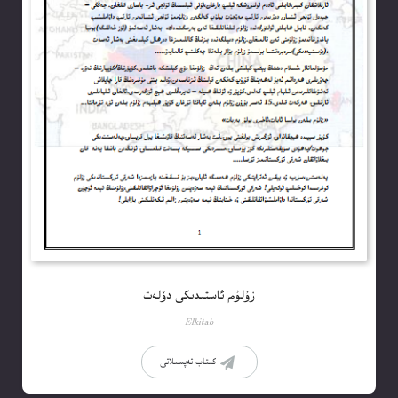
زۇلۇم ئاستىدىكى دۆلەت
Elkitab
كىتاب تەپسىلاتى