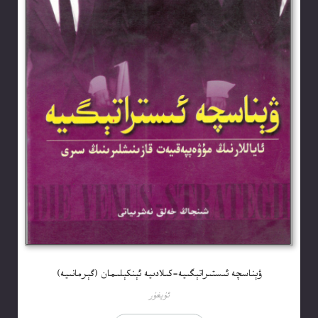
ۋېناسچە ئىستىراتېگىيە-كىلادىيە ئېنكېلىمان (گېرمانىيە)
ئۇيغۇر