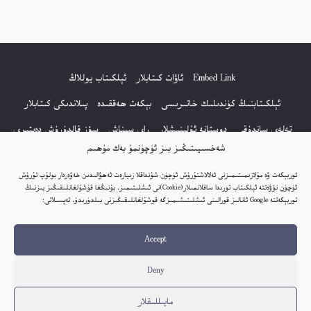
Embed Link
ئاۋات كىتابلار
ئېلكىتاب يوللاڭ
ئېلكىتابنىڭ كۈندىلىك خاتىرىسى
بېكەت ھەققىدە
پىلاندىكى كىتابلار
تەلەي ساندۇقى
دوستانە ئۇلىنىشلار
راي سىناش
سۆز قالدۇرۇش دەپتىرى
شەخسىيىتىڭىز بىز ئۈچۈنمۇ بەك مۇھىم
كۆپ سورالغان سۇئاللار
كىتاب تىزىملىكى
مەخپىيەتلىك باياناتى
توربېكەت ۋە مۇلازىمىتىمىزنى ئەلالاشتۇرۇش ئۈچۈن شۇنداقلا زىيارەت ئەھۋالىدىن خەۋەردار بولۇپ تۇرۇش
نەشىر ھوقۇقى باياناتى
ئۈچۈن نۆۋەتتە ئېلكىتاب تورىدا ساقلانمىلار(Cookie)نى ئىشلىتىمىز. بۇنىڭغا قۇشۇلغانلىقىڭىز بىزنىڭ
توربېكەتتە Google ئانالىز قورالىنى ئىشلىتىشىمىزگە قوشۇلغانلىقىڭىزنى بىلدۈرىدۇ. تەپسىلاتى:
© 2017-2026 تور بېكەتنىڭ بارلىق ھوقۇقى ئېلكىتاب تورى غا مەنسۇپ.
Accept
تور بېكەت ھەققىدە تەكلىپ - پىكىر بولسا، تۆۋەندىكى ئېلخەت ئارقىلىق بېكەت
باشلىقى بىلەن بىۋاستە ئالاقە قىلىڭ: elkitabtori@gmail.com
Deny
ھەر كۈنى يېڭى كىتابلار قوشۇلىۋاتىدۇ...
مايىللىقلار