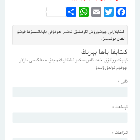
WhatsApp
Share
Email
Twitter
Facebook
كىتابلارنى چۈشۈرۈش ئارقىلىق 
نەشىر ھوقۇقى باياناتى
مىزغا قوشۇ
لغان بولىسىز.
كىتابغا باھا بېرىڭ
ئېلېكتىرونلۇق خەت ئادرېسىڭىز ئاشكارىلانمايدۇ.
*
بەلگىسى بارلار
چوقۇم تولدۇرۇلىدۇ
ئاتى
*
ئېلخەت
*
ئىزاھات
*