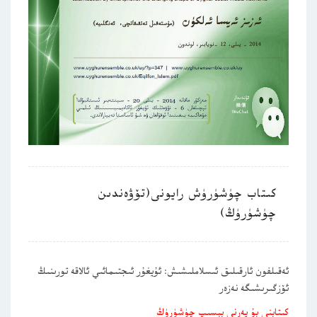
كىتاب چۈشۈرۈش رايونى(تۆۋەندىن
چۈشۈرۈڭ)
ئەقىلفون ئارقىلىق ئىسلاملىشىش: ئۇيغۇر ئىجتىمائىي ئالاقە تورىنىڭ
ئۆزگىرىشىگە نەزەر
كىتابنى بۇ يەرنى بېسىپ چۈشۈرۈڭ