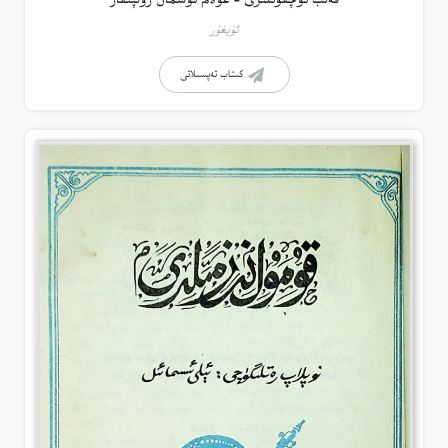
قەلب ئۇچقۇنلىرى – غۇلام ئوسمان زۇلپىقار
ئۇيغۇر
كىتاب تەپسىلاتى