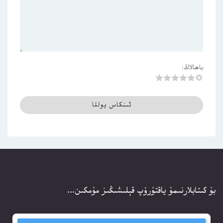
باھالاڭ:
بۇ كىتابلارنىمۇ ياقتۇرۇپ قېلىشىڭىز مۇمكىن...