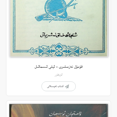
قۇمۇل نەزمىلىرى – ئېلى ئىسمائىل
ئۇيغۇر
كىتاب تەپسىلاتى