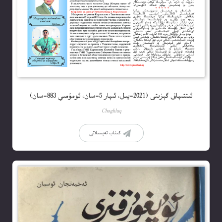
ئىتتىپاق گېزىتى (2021-يىل، ئىپار 5-سان، ئومۇمىي 883-سان)
Choghluq
كىتاب تەپسىلاتى