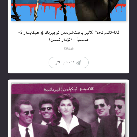
ئاتا-ئانام نەدە؟ (لاگېر پاجىئەلىرىدىن ئوچېرىك ۋە ھېكايىلەر 2-
قىسىم) – (ئۆمەر ئىمىن)
Elkitab
كىتاب تەپسىلاتى