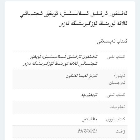
ئەقىلفون ئارقىلىق ئىسلاملىشىش: ئۇيغۇر ئىجتىمائىي
ئالاقە تورىنىڭ ئۆزگىرىشىگە نەزەر
كىتاب تەپسىلاتى
كىتاب نامى
ئەقىلفون ئارقىلىق ئىسلاملىشىش: ئۇيغۇر
ئىجتىمائىي ئالاقە تورىنىڭ ئۆزگىرىشىگە نەزەر
ئاپتور/
ئەزىز ئەيسا ئەلكۈن
تەرجىمان
كىتاب تىلى
ئۇيغۇرچە
نەشرىيات
كىتاب تۈرى
ماقالىلەر
ۋاقىت
2017/06/21