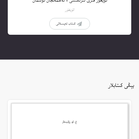
ئۇيغۇر قىزى لىرىكىسى – ئەخمەتجان ئوسمان
ئۇيغۇر
كىتاب تەپسىلاتى
يېڭى كىتابلار