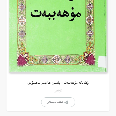
ۋەتەنگە مۇھەببەت – ياسىن ھاجىم ماھمۇدى
ئۇيغۇر
كىتاب تەپسىلاتى