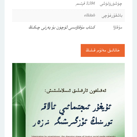
چۈشۈرۈلۈشى
3,594 قېتىم
باشقۇرغۇچى
elkitab
مۇقاۋا
كىتاب مۇقاۋىسى ئۈچۈن بۇ يەرنى چىكىڭ
خاتالىق مەلۇم قىلىڭ