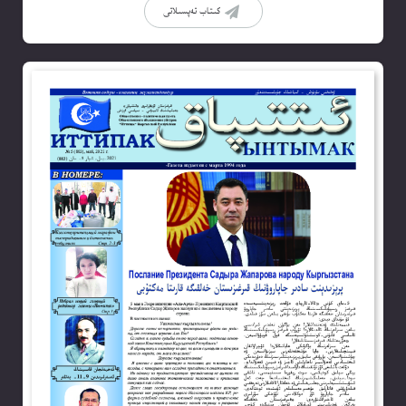
كىتاب تەپسىلاتى