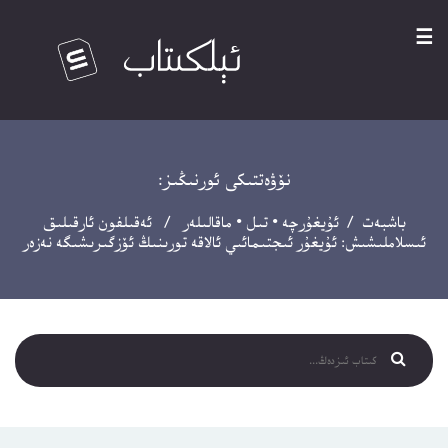
☰
نۆۋەتتىكى ئورنىڭىز:
باشبەت
/
ئۇيغۇرچە
•
تىل
•
ماقالىلەر
/ ئەقىلفون ئارقىلىق
ئىسلاملىشىش: ئۇيغۇر ئىجتىمائىي ئالاقە تورىنىڭ ئۆزگىرىشىگە نەزەر