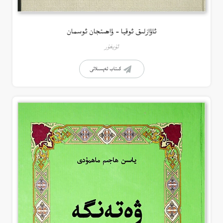
ئاۋازلىق ئوقيا – ۋاھىتجان ئوسمان
ئۇيغۇر
كىتاب تەپسىلاتى