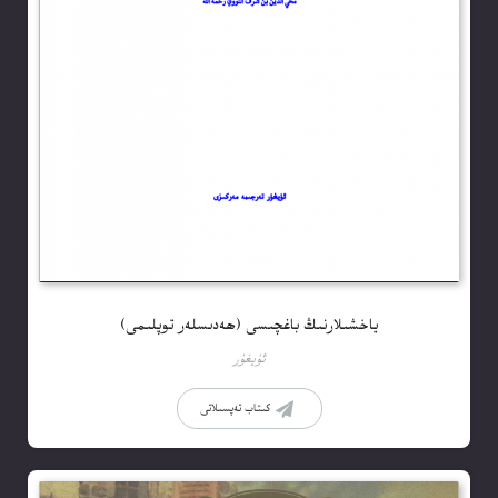
ياخشىلارنىڭ باغچىسى (ھەدىسلەر توپلىمى)
ئۇيغۇر
كىتاب تەپسىلاتى