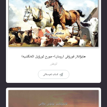
ھايۋانلار قورۇقى (رومان)-جورج ئورۋېل (ئەنگلىيە)
ئۇيغۇر
كىتاب تەپسىلاتى