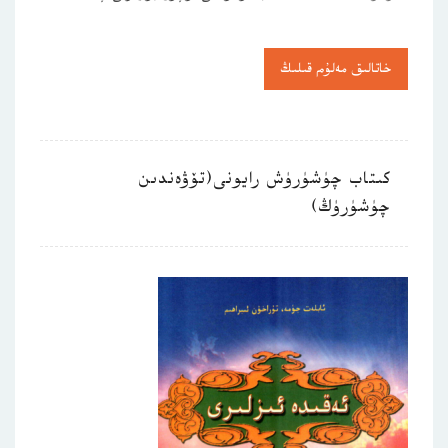
خاتالىق مەلۇم قىلىڭ
كىتاب چۈشۈرۈش رايونى(تۆۋەندىن
چۈشۈرۈڭ)