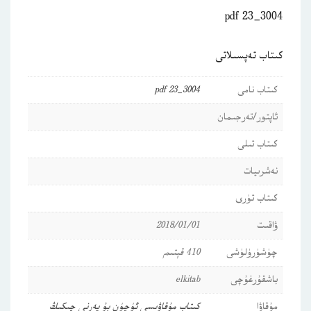
3004_23 pdf
كىتاب تەپسىلاتى
كىتاب نامى
3004_23 pdf
ئاپتور/تەرجىمان
كىتاب تىلى
نەشرىيات
كىتاب تۈرى
ۋاقىت
2018/01/01
چۈشۈرۈلۈشى
410 قېتىم
باشقۇرغۇچى
elkitab
مۇقاۋا
كىتاب مۇقاۋىسى ئۈچۈن بۇ يەرنى چىكىڭ