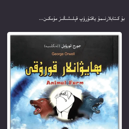
بۇ كىتابلارنىمۇ ياقتۇرۇپ قېلىشىڭىز مۇمكىن...