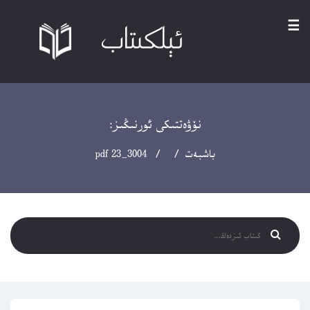
☰
نۆۋەتتىكى ئورنىڭىز:
باشبەت
/ / 3004_23 pdf