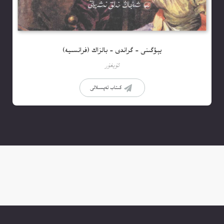
يېۋگىنى – گراندى – بالزاك (فرانسىيە)
ئۇيغۇر
كىتاب تەپسىلاتى