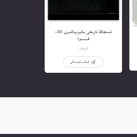
شىنجاڭ تارىخى ماتېرىياللىرى (35-
قىسىم)
ئۇيغۇر
كىتاب تەپسىلاتى