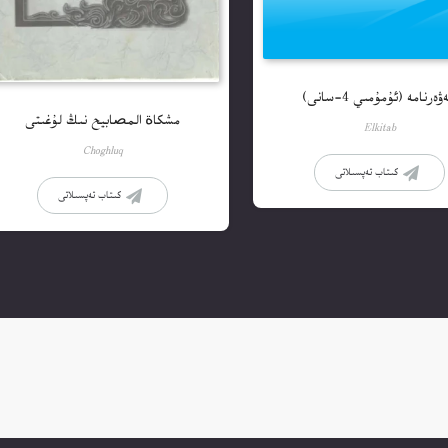
ەرنامە (ئۇمۇمىي 4-سانى)
مشكاة المصابيح نىڭ لۇغىتى
Elkitab
Choghluq
كىتاب تەپسىلاتى
كىتاب تەپسىلاتى