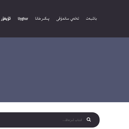
باشبەت
تەلەي ساندۇقى
پىكىرخانا