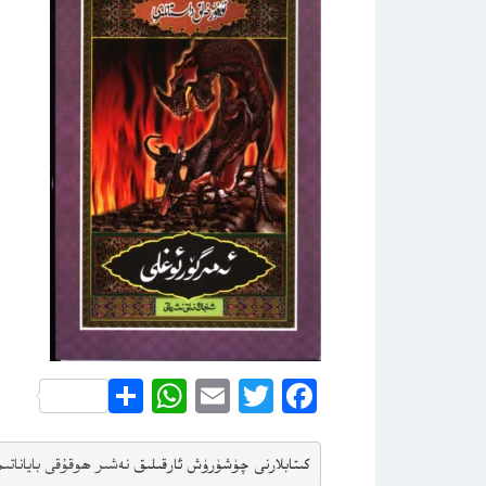
WhatsApp
Share
Email
Twitter
Facebook
كىتابلارنى چۈشۈرۈش ئارقىلىق 
نەشىر ھوقۇقى باياناتى
م