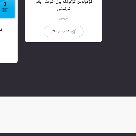
كۆڭۈلدىن كۆڭۈلگە يول-توختى باقى
ئارتىشى
ئۇيغۇر
خەۋ
كىتاب تەپسىلاتى