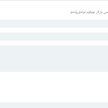
ى بارلار چوقۇم تولدۇرۇلىدۇ