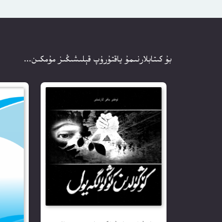
بۇ كىتابلارنىمۇ ياقتۇرۇپ قېلىشىڭىز مۇمكىن...