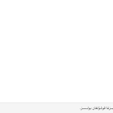
ىزغا قوشۇلغان بولىسىز.