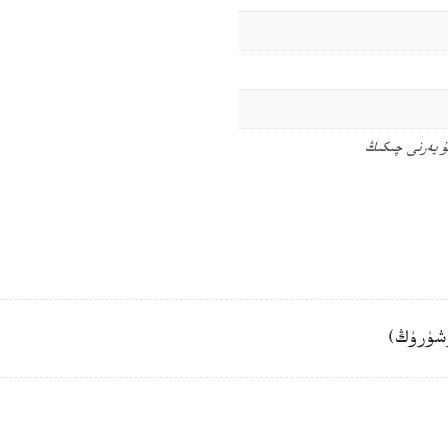
ۇ يەرنى چىكىڭ
شۈرۈڭ)