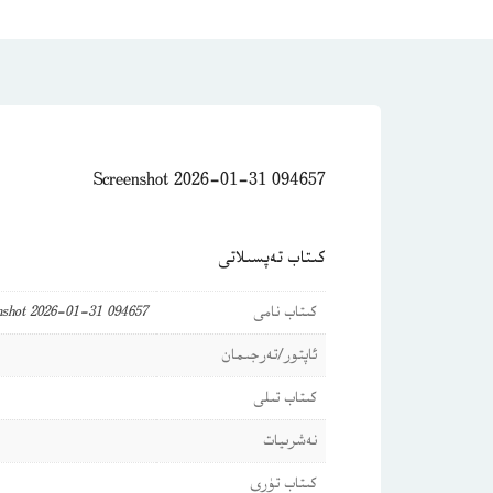
Screenshot 2026-01-31 094657
كىتاب تەپسىلاتى
كىتاب نامى
nshot 2026-01-31 094657
ئاپتور/تەرجىمان
كىتاب تىلى
نەشرىيات
كىتاب تۈرى