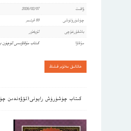
ۋاقىت
2026/02/07
چۈشۈرۈلۈشى
89 قېتىم
باشقۇرغۇچى
ئۇيغۇر
مۇقاۋا
كىتاب مۇقاۋىسى ئۈچۈن ب
خاتالىق مەلۇم قىلىڭ
كىتاب چۈشۈرۈش رايونى(تۆۋەندىن چۈ