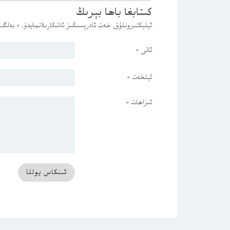
كىتابغا باھا بېرىڭ
ئېلېكتىرونلۇق خەت ئادرېسىڭىز ئاشكارىلانمايدۇ.
*
بەلگىس
ئاتى
*
ئېلخەت
*
ئىزاھات
*