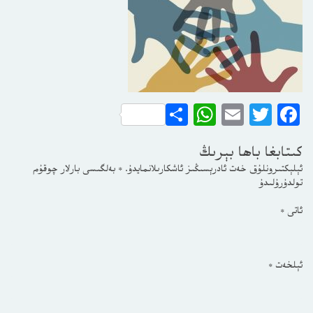
WhatsApp
Share
Email
Twitter
Facebook
كىتابغا باھا بېرىڭ
ئېلېكتىرونلۇق خەت ئادرېسىڭىز ئاشكارىلانمايدۇ.
*
بەلگىسى بارلار چوقۇم
تولدۇرۇلىدۇ
ئاتى
*
ئېلخەت
*