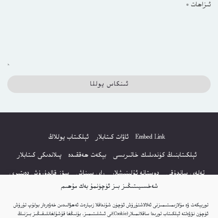
ئىزاھات
*
Embed Link
ئاۋات كىتابلار
ئېلكىتاب يوللاڭ
ئېلكىتابنىڭ كۈندىلىك خاتىرىسى
بېكەت ھەققىدە
پىلاندىكى كىتابلار
تەلەي ساندۇقى
دوستانە ئۇلىنىشلار
راي سىناش
سۆز قالدۇرۇش دەپتىرى
شەخسىيىتىڭىز بىز ئۈچۈنمۇ بەك مۇھىم
كۆپ سورالغان سۇئاللار
كىتاب تىزىملىكى
مەخپىيەتلىك باياناتى
توربېكەت ۋە مۇلازىمىتىمىزنى ئەلالاشتۇرۇش ئۈچۈن شۇنداقلا زىيارەت ئەھۋالىدىن خەۋەردار بولۇپ تۇرۇش
نەشىر ھوقۇقى باياناتى
ئۈچۈن نۆۋەتتە ئېلكىتاب تورىدا ساقلانمىلار(Cookie)نى ئىشلىتىمىز. بۇنىڭغا قۇشۇلغانلىقىڭىز بىزنىڭ