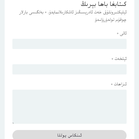
كىتابغا باھا بېرىڭ
ئېلېكتىرونلۇق خەت ئادرېسىڭىز ئاشكارىلانمايدۇ.
*
بەلگىسى بارلار
چوقۇم تولدۇرۇلىدۇ
ئاتى
*
ئېلخەت
*
ئىزاھات
*