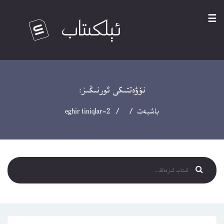
☰
نۆۋەتتىكى ئورنىڭىز:
باشبەت
/ / eghir tiniqlar-2