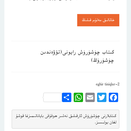
خاتالىق مەلۇم قىلىڭ
كىتاب چۈشۈرۈش رايونى(تۆۋەندىن
چۈشۈرۈڭ)
eghir tiniqlar-2
WhatsApp
Share
Email
Twitter
Facebook
كىتابلارنى چۈشۈرۈش ئارقىلىق 
نەشىر ھوقۇقى باياناتى
مىزغا قوشۇ
لغان بولىسىز.