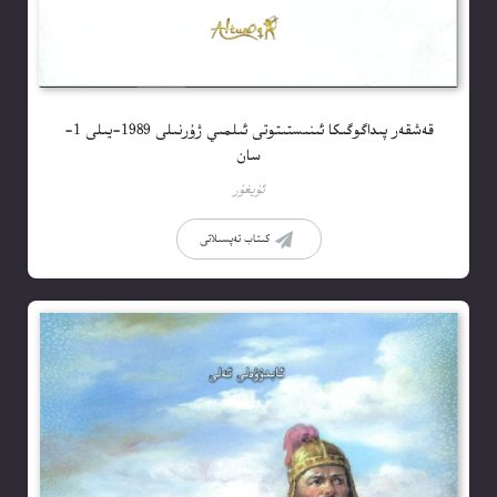
قەشقەر پىداگوگىكا ئىنىستىتوتى ئىلمىي ژۇرنىلى 1989-يىلى 1-
سان
ئۇيغۇر
كىتاب تەپسىلاتى