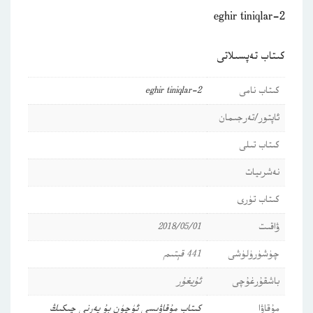
eghir tiniqlar-2
كىتاب تەپسىلاتى
كىتاب نامى
eghir tiniqlar-2
ئاپتور/تەرجىمان
كىتاب تىلى
نەشرىيات
كىتاب تۈرى
ۋاقىت
2018/05/01
چۈشۈرۈلۈشى
441 قېتىم
باشقۇرغۇچى
ئۇيغۇر
مۇقاۋا
كىتاب مۇقاۋىسى ئۈچۈن بۇ يەرنى چىكىڭ