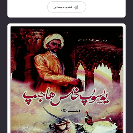
كىتاب تەپسىلاتى