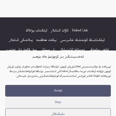
Embed Link
ئاۋات كىتابلار
ئېلكىتاب يوللاڭ
ئېلكىتابنىڭ كۈندىلىك خاتىرىسى
بېكەت ھەققىدە
پىلاندىكى كىتابلار
تەلەي ساندۇقى
دوستانە ئۇلىنىشلار
راي سىناش
سۆز قالدۇرۇش دەپتىرى
شەخسىيىتىڭىز بىز ئۈچۈنمۇ بەك مۇھىم
كۆپ سورالغان سۇئاللار
كىتاب تىزىملىكى
مەخپىيەتلىك باياناتى
توربېكەت ۋە مۇلازىمىتىمىزنى ئەلالاشتۇرۇش ئۈچۈن شۇنداقلا زىيارەت ئەھۋالىدىن خەۋەردار بولۇپ تۇرۇش
نەشىر ھوقۇقى باياناتى
ئۈچۈن نۆۋەتتە ئېلكىتاب تورىدا ساقلانمىلار(Cookie)نى ئىشلىتىمىز. بۇنىڭغا قۇشۇلغانلىقىڭىز بىزنىڭ
توربېكەتتە Google ئانالىز قورالىنى ئىشلىتىشىمىزگە قوشۇلغانلىقىڭىزنى بىلدۈرىدۇ. تەپسىلاتى:
© 2017-2026 تور بېكەتنىڭ بارلىق ھوقۇقى ئېلكىتاب تورى غا مەنسۇپ.
Accept
تور بېكەت ھەققىدە تەكلىپ - پىكىر بولسا، تۆۋەندىكى ئېلخەت ئارقىلىق بېكەت
باشلىقى بىلەن بىۋاستە ئالاقە قىلىڭ: elkitabtori@gmail.com
Deny
ھەر كۈنى يېڭى كىتابلار قوشۇلىۋاتىدۇ...
مايىللىقلار