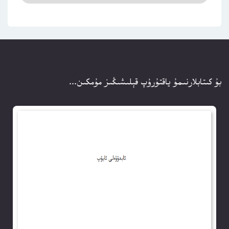
بۇ كىتابلارنىمۇ ياقتۇرۇپ قېلىشىڭىز مۇمكىن...