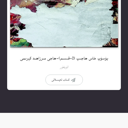
يۈسۈپ خاس ھاجىپ (2-قىسىم)-ھاجى مىرزاھىد كېرىمى
ئۇيغۇر
كىتاب تەپسىلاتى