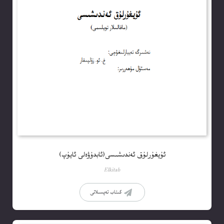
ئۇيغۇرلۇق ئەندىشىسى(ئابدۇۋەلى ئايۇپ)
Elkitab
كىتاب تەپسىلاتى