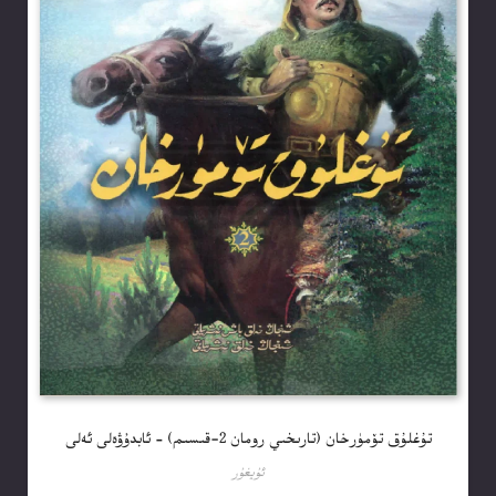
تۇغلۇق تۆمۈرخان (تارىخىي رومان 2-قىسىم) – ئابدۇۋەلى ئەلى
ئۇيغۇر