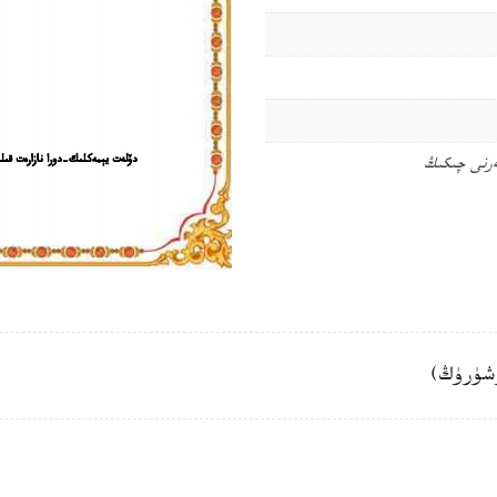
ەرنى چىكىڭ
شۈرۈڭ)