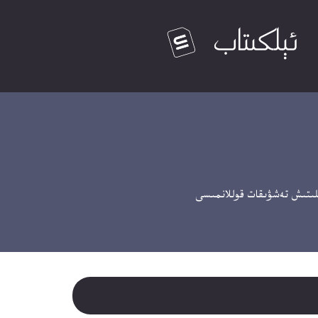
ىتىش تەشۋىقات قوللانمىسى