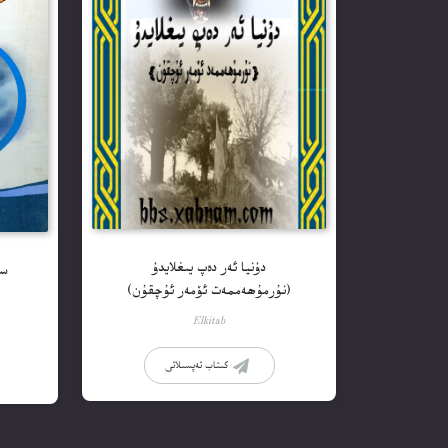
دۇنيا ئەر دەپ يىغلايدۇ
سا
(نۇرمۇھەممەت ئۆمەر ئۇچقۇن)
Elkitab
كىتاب تەپسىلاتى