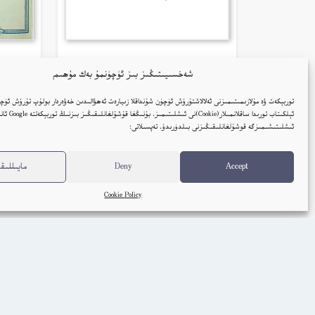
قەلب ئۇچقۇنلىرى – غۇلام ئوسمان
قۇمۇ
شەخسىيىتىڭىز بىز ئۈچۈنمۇ بەك مۇھىم
زۇلپىقار
توربېكەت ۋە مۇلازىمىتىمىزنى ئەلالاشتۇرۇش ئۈچۈن شۇنداقلا زىيارەت ئەھۋالىدىن خەۋەردار بولۇپ تۇرۇش ئۈچۈ
ئۇيغۇر
ئېلكىتاب تورىدا ساقلانمىل
ئىشلىتىشىمىزگە قوشۇلغانلىقىڭىزنى بىلدۈرىدۇ. تەپسىلاتى:
كىتاب تەپسىلاتى
Accept
Deny
مايىللىقل
Cookie Policy
Embed Link
ئاۋات كىتابلار
ئېلكىتاب يوللاڭ
ئېلكىتا
كۆپ