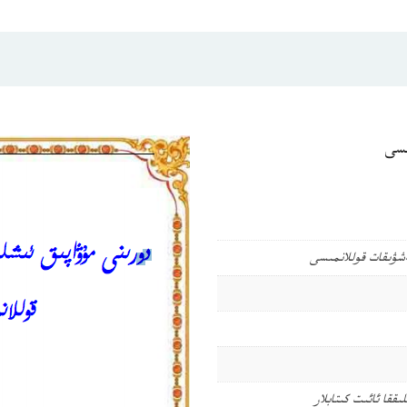
ىسى
شۋىقات قوللانمىسى
ىققا ئائىت كىتابلار