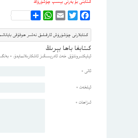
كىتابنى بۇ يەرنى بېسىپ چۈشۈرۈڭ
WhatsApp
Share
Email
Twitter
Facebook
كىتابلارنى چۈشۈرۈش ئارقىلىق 
نەشىر ھوقۇقى باياناتى
م
كىتابغا باھا بېرىڭ
ئېلېكتىرونلۇق خەت ئادرېسىڭىز ئاشكارىلانمايدۇ.
*
بەلگىس
ئاتى
*
ئېلخەت
*
ئىزاھات
*