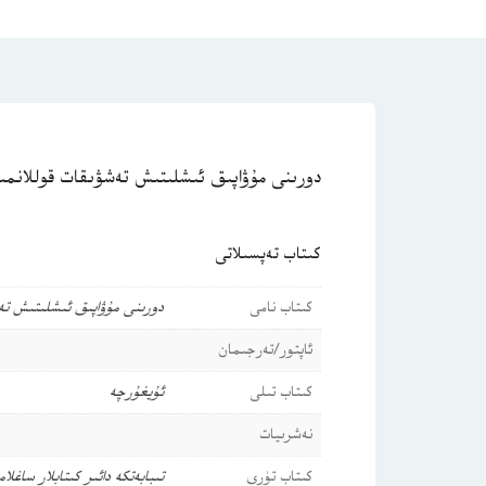
دورىنى مۇۋاپىق ئىشلىتىش تەشۋىقات قوللانم
كىتاب تەپسىلاتى
كىتاب نامى
دورىنى مۇۋاپىق ئىشلىتىش تە
ئاپتور/تەرجىمان
كىتاب تىلى
ئۇيغۇرچە
نەشرىيات
كىتاب تۈرى
تىبابەتكە دائىر كىتابلار
ساغلامل