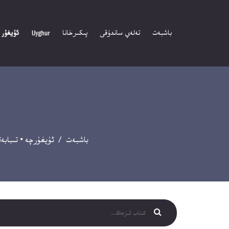
باشبەت
تەلەي ساندۇقى
پىكىرخانا
باشبەت
/
ئۇيغۇرچە
•
تىبابەت