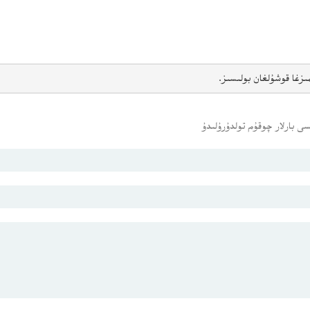
ىزغا قوشۇلغان بولىسىز.
ى بارلار چوقۇم تولدۇرۇلىدۇ