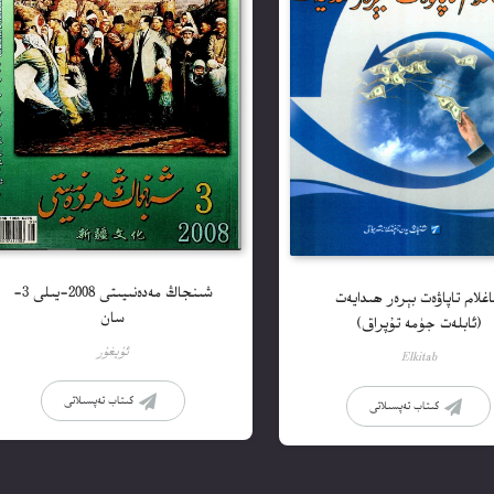
شىنجاڭ مەدەنىيىتى 2008-يىلى 3-
غلام تاپاۋەت بېرەر ھىدايەت
سان
(ئابلەت جۈمە تۇپراق)
ئۇيغۇر
Elkitab
كىتاب تەپسىلاتى
كىتاب تەپسىلاتى