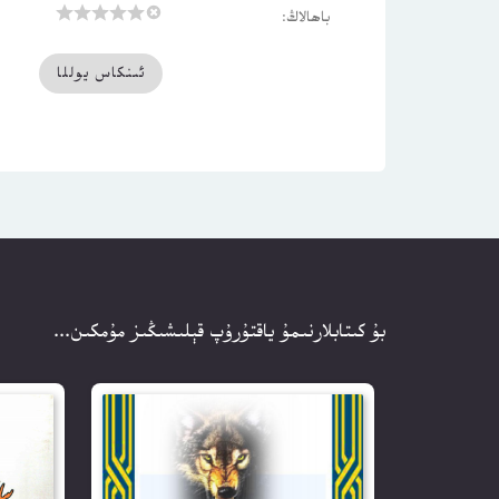
باھالاڭ:
بۇ كىتابلارنىمۇ ياقتۇرۇپ قېلىشىڭىز مۇمكىن...