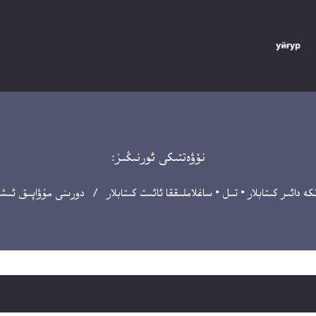
نۆۋەتتىكى ئورنىڭىز:
كە دائىر كىتابلار
•
تىل
•
ساغلاملىققا ئائىت كىتابلار
/ دورىنى مۇۋاپىق ئىشل