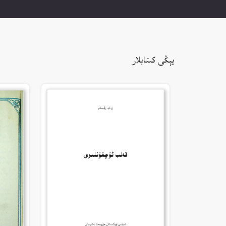
يېڭى كىتابلار