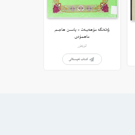
ۋەتەنگە مۇھەببەت – ياسىن ھاجىم
ماھمۇدى
ئۇيغۇر
كىتاب تەپسىلاتى
ستانە ئۇلىنىشلار
راي سىناش
سۆز قالدۇرۇش دەپتىرى
اتى