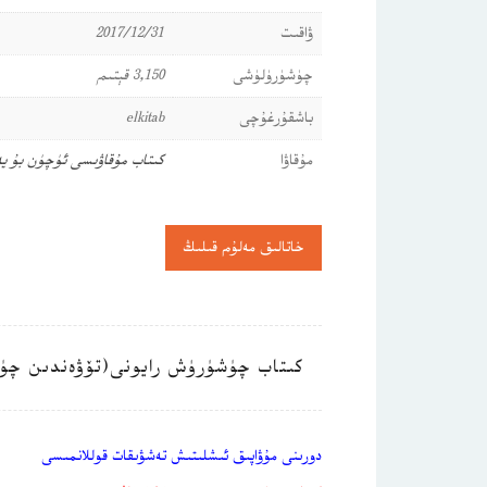
ۋاقىت
2017/12/31
چۈشۈرۈلۈشى
3,150 قېتىم
باشقۇرغۇچى
elkitab
مۇقاۋا
كىتاب مۇقاۋىسى ئۈچۈن بۇ ي
خاتالىق مەلۇم قىلىڭ
كىتاب چۈشۈرۈش رايونى(تۆۋەندىن چۈ
دورىنى مۇۋاپىق ئىشلىتىش تەشۋىقات قوللانمىسى