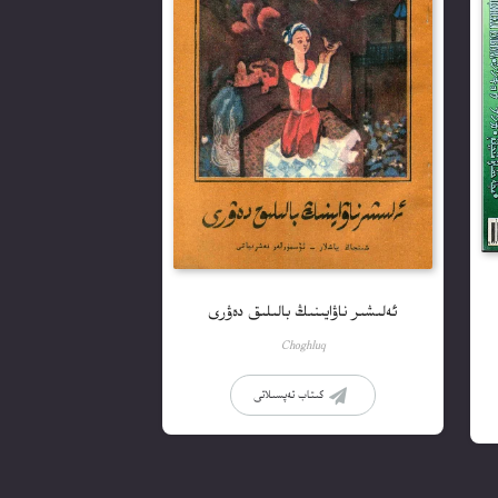
ئەلىشىر ناۋايىنىڭ بالىلىق دەۋرى
Choghluq
كىتاب تەپسىلاتى