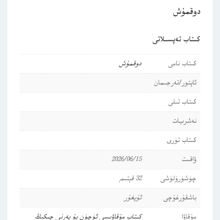
دوقمۇش
كىتاب تەپسىلاتى
كىتاب نامى
دوقمۇش
ئاپتور/تەرجىمان
كىتاب تىلى
نەشرىيات
كىتاب تۈرى
ۋاقىت
2026/06/15
چۈشۈرۈلۈشى
32 قېتىم
باشقۇرغۇچى
ئۇيغۇر
مۇقاۋا
كىتاب مۇقاۋىسى ئۈچۈن بۇ يەرنى چىكىڭ