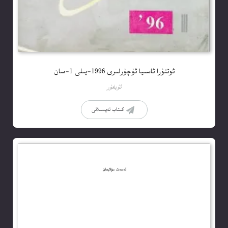
ئوتتۇرا ئاسىيا ئۇچۇرلىرى 1996-يىلى 1-سان
ئۇيغۇر
كىتاب تەپسىلاتى