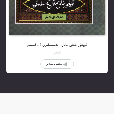
ئۇيغۇر خەلق ماقال- تەمسىللىرى 2 – قىسىم
ئۇيغۇر
كىتاب تەپسىلاتى