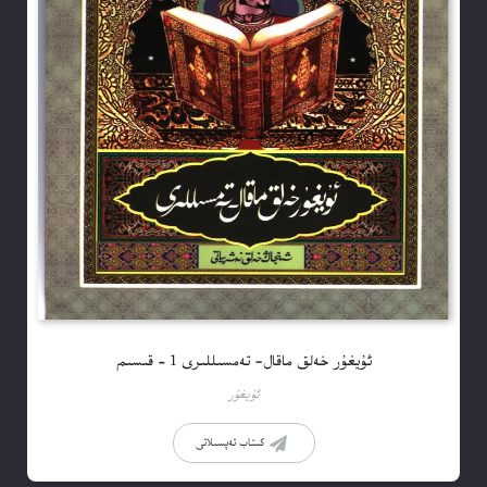
ئۇيغۇر خەلق ماقال- تەمسىللىرى 1 – قىسىم
ئۇيغۇر
كىتاب تەپسىلاتى