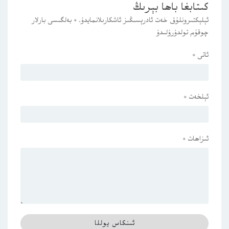
كىتابغا باھا بېرىڭ
ئېلېكتىرونلۇق خەت ئادرېسىڭىز ئاشكارىلانمايدۇ.
*
بەلگىسى بارلار
چوقۇم تولدۇرۇلىدۇ
ئاتى
*
ئېلخەت
*
ئىزاھات
*