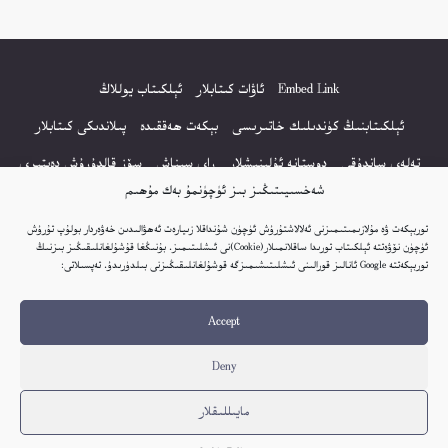
Embed Link
ئاۋات كىتابلار
ئېلكىتاب يوللاڭ
ئېلكىتابنىڭ كۈندىلىك خاتىرىسى
بېكەت ھەققىدە
پىلاندىكى كىتابلار
تەلەي ساندۇقى
دوستانە ئۇلىنىشلار
راي سىناش
سۆز قالدۇرۇش دەپتىرى
شەخسىيىتىڭىز بىز ئۈچۈنمۇ بەك مۇھىم
كۆپ سورالغان سۇئاللار
كىتاب تىزىملىكى
مەخپىيەتلىك باياناتى
توربېكەت ۋە مۇلازىمىتىمىزنى ئەلالاشتۇرۇش ئۈچۈن شۇنداقلا زىيارەت ئەھۋالىدىن خەۋەردار بولۇپ تۇرۇش
نەشىر ھوقۇقى باياناتى
ئۈچۈن نۆۋەتتە ئېلكىتاب تورىدا ساقلانمىلار(Cookie)نى ئىشلىتىمىز. بۇنىڭغا قۇشۇلغانلىقىڭىز بىزنىڭ
توربېكەتتە Google ئانالىز قورالىنى ئىشلىتىشىمىزگە قوشۇلغانلىقىڭىزنى بىلدۈرىدۇ. تەپسىلاتى:
© 2017-2026 تور بېكەتنىڭ بارلىق ھوقۇقى ئېلكىتاب تورى غا مەنسۇپ.
Accept
تور بېكەت ھەققىدە تەكلىپ - پىكىر بولسا، تۆۋەندىكى ئېلخەت ئارقىلىق بېكەت
باشلىقى بىلەن بىۋاستە ئالاقە قىلىڭ: elkitabtori@gmail.com
Deny
ھەر كۈنى يېڭى كىتابلار قوشۇلىۋاتىدۇ...
مايىللىقلار