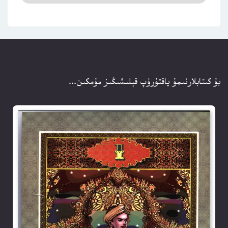
بۇ كىتابلارنىمۇ ياقتۇرۇپ قېلىشىڭىز مۇمكىن...