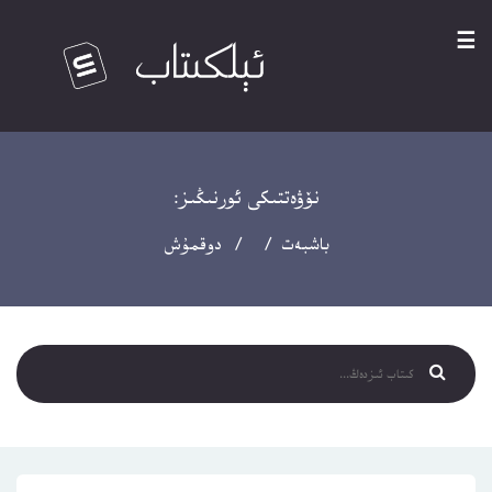
☰
نۆۋەتتىكى ئورنىڭىز:
باشبەت
/ / دوقمۇش