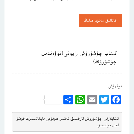
خاتالىق مەلۇم قىلىڭ
كىتاب چۈشۈرۈش رايونى(تۆۋەندىن
چۈشۈرۈڭ)
دوقمۇش
WhatsApp
Share
Email
Twitter
Facebook
كىتابلارنى چۈشۈرۈش ئارقىلىق 
نەشىر ھوقۇقى باياناتى
مىزغا قوشۇ
لغان بولىسىز.