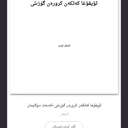
ئۇيقۇغا كەتكەن كرورەن گۈزىلى-ئەسەت سۇلايمان
ئۇيغۇر
كىتاب تەپسىلاتى