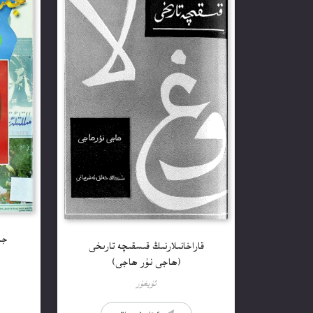
جەز
قاراخانىلارنىڭ قىسقىچە تارىخى
(ھاجى نۇر ھاجى)
ئۇيغۇر