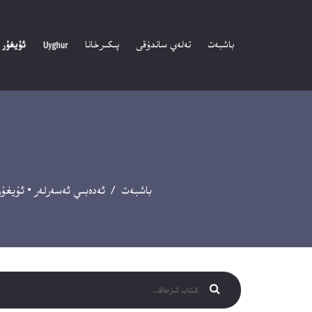
باشبەت
تەلەي ساندۇقى
پىكىرخانا
باشبەت
/
ئەدەبىي ئەسەرلەر
•
ئۇيغۇ