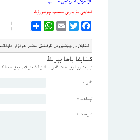
داۋالغۇش (بىرىنچى قىسىم)
كىتابنى بۇ يەرنى بېسىپ چۈشۈرۈڭ
WhatsApp
Share
Email
Twitter
Facebook
كىتابلارنى چۈشۈرۈش ئارقىلىق 
نەشىر ھوقۇقى باياناتى
م
كىتابغا باھا بېرىڭ
ئېلېكتىرونلۇق خەت ئادرېسىڭىز ئاشكارىلانمايدۇ.
*
بەلگىس
ئاتى
*
ئېلخەت
*
ئىزاھات
*