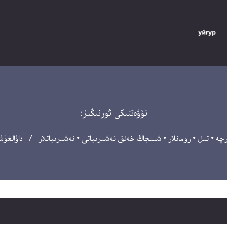
نۆۋەتتىكى ئورنىڭىز:
رچە
•
تىل
•
رومانلار
•
شىنجاڭ خەلق نەشىرىياتى
•
نەشىرىياتلار
/ داۋالغۇش 