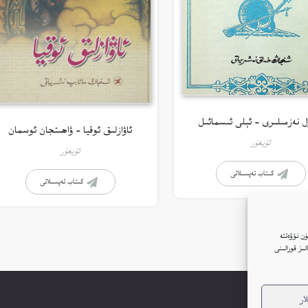
ل نەزمىلىرى – ئېلى ئىسمائىل
ئاۋازلىق ئوقيا – ۋاھىتجان ئوسمان
ئۇيغۇر
ئۇيغۇر
كىتاب تەپسىلاتى
كىتاب تەپسىلاتى
ن نۆۋەتتە
ار(Cookie)نى ئىشلىتىمىز. بۇنىڭغا قۇشۇلغانلىقىڭىز بىزنىڭ توربېكەتتە Google ئانالىز قورالىنى
ار