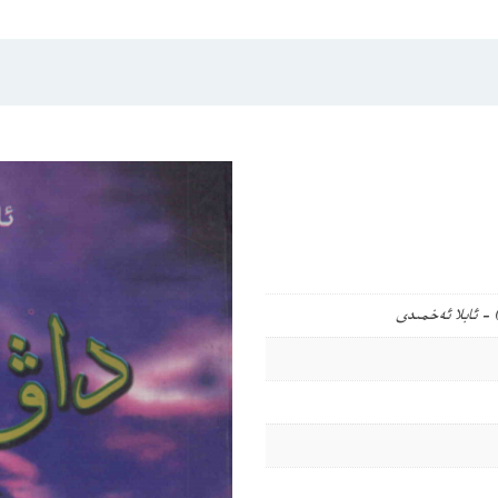
– ئابلا ئەخمىدى