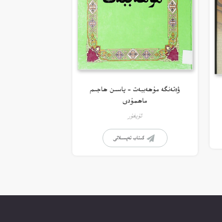
ۋەتەنگە مۇھەببەت – ياسىن ھاجىم
ماھمۇدى
ئۇيغۇر
كىتاب تەپسىلاتى