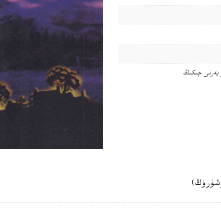
 يەرنى چىكىڭ
شۈرۈڭ)