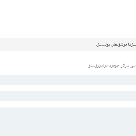
ىزغا قوشۇلغان بولىسىز.
ى بارلار چوقۇم تولدۇرۇلىدۇ