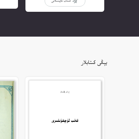
كىتاب تەپسىلاتى
يېڭى كىتابلار