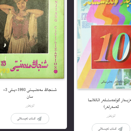
شىنجاڭ مەدەنىيىتى 1993-يىلى 3-
سان
بىدار گۈلدەستىلەر (تاللانما
ئۇيغۇر
ئەسەرلەر)
ئۇيغۇر
كىتاب تەپسىلاتى
كىتاب تەپسىلاتى