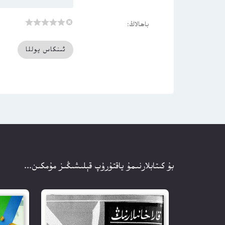
باھالاڭ:
بۇ كىتابلارنىمۇ ياقتۇرۇپ قېلىشىڭىز مۇمكىن...