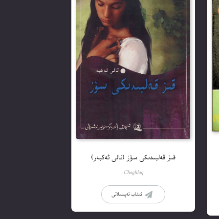
قىز قەلبىدىكى سۆز (تالى ئەكبەر)
Choghluq
كىتاب تەپسىلاتى