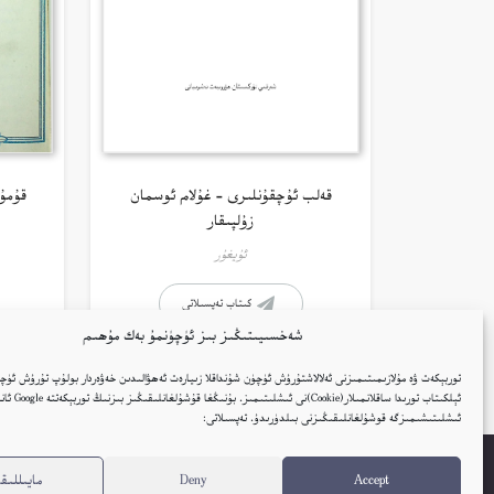
قەلب ئۇچقۇنلىرى – غۇلام ئوسمان
قۇمۇ
زۇلپىقار
ئۇيغۇر
كىتاب تەپسىلاتى
شەخسىيىتىڭىز بىز ئۈچۈنمۇ بەك مۇھىم
توربېكەت ۋە مۇلازىمىتىمىزنى ئەلالاشتۇرۇش ئۈچۈن شۇنداقلا زىيارەت ئەھۋالىدىن خەۋەردار بولۇپ تۇرۇش ئۈچۈ
ئېلكىتاب تورىدا ساقلانمىل
ئىشلىتىشىمىزگە قوشۇلغانلىقىڭىزنى بىلدۈرىدۇ. تەپسىلاتى:
Accept
Deny
مايىللىقل