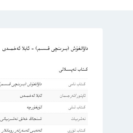
داۋالغۇش (بىرىنچى قىسىم) – ئابلا ئەخمىدى
كىتاب تەپسىلاتى
كىتاب نامى
داۋالغۇش (بىرىنچى قىسىم) 
ئاپتور/تەرجىمان
ئابلا ئەخمىدى
كىتاب تىلى
ئۇيغۇرچە
نەشرىيات
شىنجاڭ خەلق نەشىرىياتى
كىتاب تۈرى
ئەدەبىي ئەسەرلەر
رومانلار