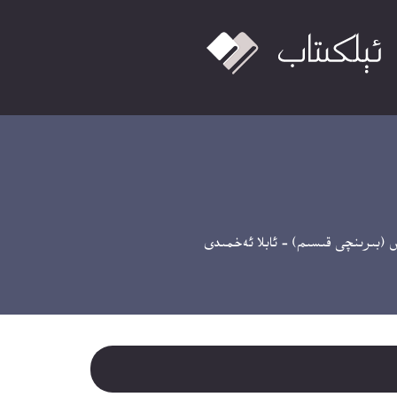
(بىرىنچى قىسىم) – ئابلا ئەخمىدى