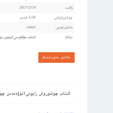
ۋاقىت
2017/12/19
چۈشۈرۈلۈشى
3,165 قېتىم
باشقۇرغۇچى
elkitab
مۇقاۋا
كىتاب مۇقاۋىسى ئۈچۈن بۇ
خاتالىق مەلۇم قىلىڭ
كىتاب چۈشۈرۈش رايونى(تۆۋەندىن چۈ