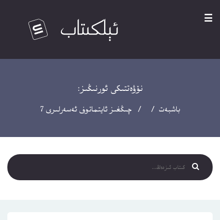
☰
نۆۋەتتىكى ئورنىڭىز:
باشبەت
/ / چىڭغىز ئايتماتوف ئەسەرلىرى 7