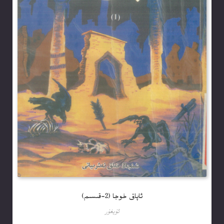
ئاپاق خوجا (2-قىسىم)
ئۇيغۇر