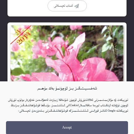
كىتاب تەپسىلاتى
شەخسىيىتىڭىز بىز ئۈچۈنمۇ بەك مۇھىم
توربېكەت ۋە مۇلازىمىتىمىزنى ئەلالاشتۇرۇش ئۈچۈن شۇنداقلا زىيارەت ئەھۋالىدىن خەۋەردار بولۇپ تۇرۇش
ئۈچۈن نۆۋەتتە ئېلكىتاب تورىدا ساقلانمىلار(Cookie)نى ئىشلىتىمىز. بۇنىڭغا قۇشۇلغانلىقىڭىز بىزنىڭ
توربېكەتتە Google ئانالىز قورالىنى ئىشلىتىشىمىزگە قوشۇلغانلىقىڭىزنى بىلدۈرىدۇ. تەپسىلاتى:
Accept