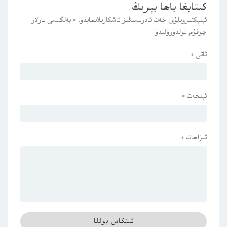
كىتابغا باھا بېرىڭ
ئېلېكتىرونلۇق خەت ئادرېسىڭىز ئاشكارىلانمايدۇ.
*
بەلگىسى بارلار
چوقۇم تولدۇرۇلىدۇ
ئاتى
*
ئېلخەت
*
ئىزاھات
*