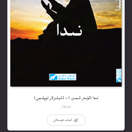
نىدا (ئۆمەر ئىمىن ) – [شېئىرلار توپلىمى]
Elkitab
كىتاب تەپسىلاتى