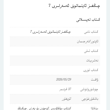
چىڭغىز ئايتماتوف ئەسەرلىرى 7
كىتاب تەپسىلاتى
كىتاب نامى
چىڭغىز ئايتماتوف ئەسەرلىرى 7
ئاپتور/تەرجىمان
كىتاب تىلى
نەشرىيات
كىتاب تۈرى
ۋاقىت
2026/05/29
چۈشۈرۈلۈشى
37 قېتىم
باشقۇرغۇچى
ئۇيغۇر
مۇقاۋا
كىتاب مۇقاۋىسى ئۈچۈن بۇ يەرنى چىكىڭ