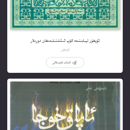
ئۇيغۇر تېبابىتىدە كۆپ ئىشلىتىلىدىغان دورىلار
ئۇيغۇر
كىتاب تەپسىلاتى