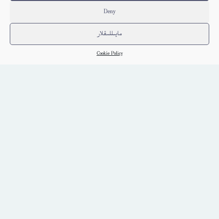
Deny
مايىللىقلار
Cookie Policy
يېزا پەن-تېخنىكىسى (2014-يىلى 3-سان)
Choghluq
كىتاب تەپسىلاتى