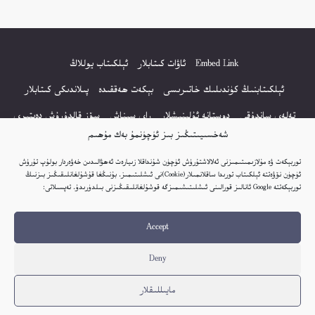
Embed Link
ئاۋات كىتابلار
ئېلكىتاب يوللاڭ
ئېلكىتابنىڭ كۈندىلىك خاتىرىسى
بېكەت ھەققىدە
پىلاندىكى كىتابلار
تەلەي ساندۇقى
دوستانە ئۇلىنىشلار
راي سىناش
سۆز قالدۇرۇش دەپتىرى
شەخسىيىتىڭىز بىز ئۈچۈنمۇ بەك مۇھىم
كۆپ سورالغان سۇئاللار
كىتاب تىزىملىكى
مەخپىيەتلىك باياناتى
توربېكەت ۋە مۇلازىمىتىمىزنى ئەلالاشتۇرۇش ئۈچۈن شۇنداقلا زىيارەت ئەھۋالىدىن خەۋەردار بولۇپ تۇرۇش
نەشىر ھوقۇقى باياناتى
ئۈچۈن نۆۋەتتە ئېلكىتاب تورىدا ساقلانمىلار(Cookie)نى ئىشلىتىمىز. بۇنىڭغا قۇشۇلغانلىقىڭىز بىزنىڭ
توربېكەتتە Google ئانالىز قورالىنى ئىشلىتىشىمىزگە قوشۇلغانلىقىڭىزنى بىلدۈرىدۇ. تەپسىلاتى:
© 2017-2026 تور بېكەتنىڭ بارلىق ھوقۇقى ئېلكىتاب تورى غا مەنسۇپ.
Accept
تور بېكەت ھەققىدە تەكلىپ - پىكىر بولسا، تۆۋەندىكى ئېلخەت ئارقىلىق بېكەت
باشلىقى بىلەن بىۋاستە ئالاقە قىلىڭ: elkitabtori@gmail.com
Deny
ھەر كۈنى يېڭى كىتابلار قوشۇلىۋاتىدۇ...
مايىللىقلار