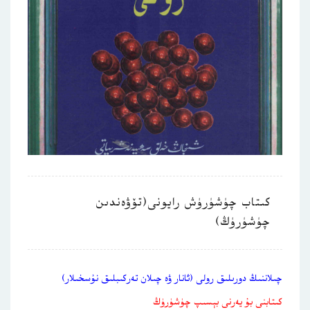
كىتاب چۈشۈرۈش رايونى(تۆۋەندىن
چۈشۈرۈڭ)
چىلاننىڭ دورىلىق رولى (ئانار ۋە چىلان تەركىبلىق نۇسخىلار)
كىتابنى بۇ يەرنى بېسىپ چۈشۈرۈڭ