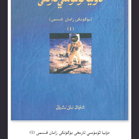
دۇنيا ئۇمۇمىي تارىخى بۈگۈنكى زامان قىسمى (1)