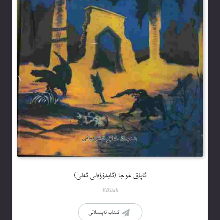
ئاپاق غوجا (ئابدۇۋەلى ئەلى)
Elkitab
كىتاب تەپسىلاتى