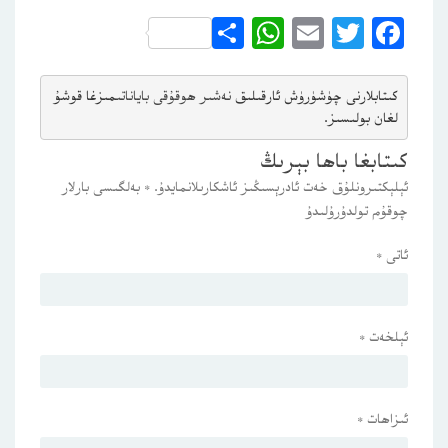
WhatsApp
Share
Email
Twitter
Facebook
كىتابلارنى چۈشۈرۈش ئارقىلىق 
نەشىر ھوقۇقى باياناتى
مىزغا قوشۇ
لغان بولىسىز.
كىتابغا باھا بېرىڭ
ئېلېكتىرونلۇق خەت ئادرېسىڭىز ئاشكارىلانمايدۇ.
*
بەلگىسى بارلار
چوقۇم تولدۇرۇلىدۇ
ئاتى
*
ئېلخەت
*
ئىزاھات
*