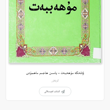
ۋەتەنگە مۇھەببەت – ياسىن ھاجىم ماھمۇدى
ئۇيغۇر
كىتاب تەپسىلاتى