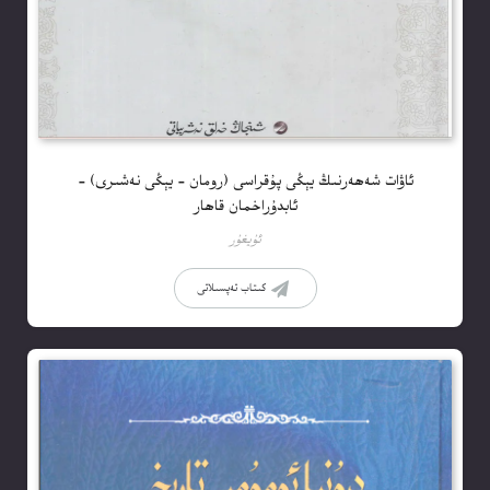
ئاۋات شەھەرنىڭ يېڭى پۇقراسى (رومان – يېڭى نەشىرى) –
ئابدۇراخمان قاھار
ئۇيغۇر
كىتاب تەپسىلاتى