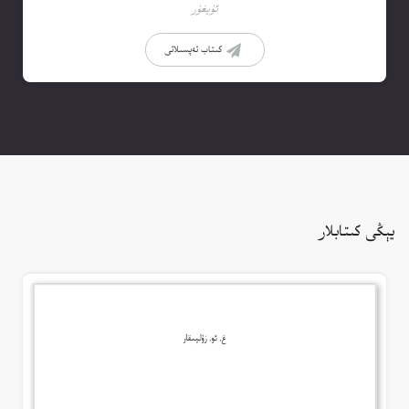
ئۇيغۇر
كىتاب تەپسىلاتى
يېڭى كىتابلار