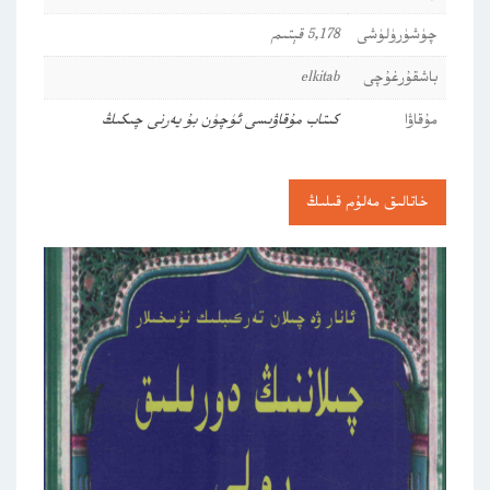
چۈشۈرۈلۈشى
5,178 قېتىم
باشقۇرغۇچى
elkitab
مۇقاۋا
كىتاب مۇقاۋىسى ئۈچۈن بۇ يەرنى چىكىڭ
خاتالىق مەلۇم قىلىڭ