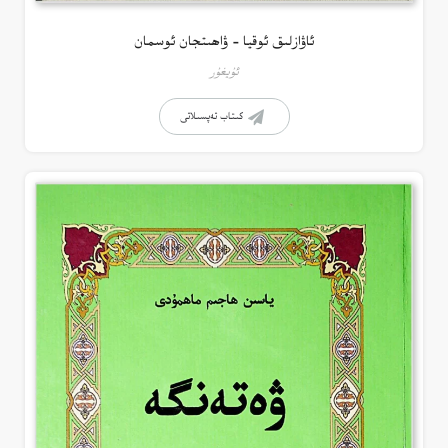
ئاۋازلىق ئوقيا – ۋاھىتجان ئوسمان
ئۇيغۇر
كىتاب تەپسىلاتى