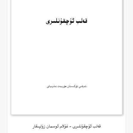
قەلب ئۇچقۇنلىرى – غۇلام ئوسمان زۇلپىقار