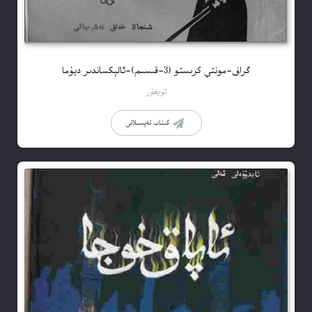
گراف-مونتې كرىستو (3-قىسىم)-ئالېكساندىر ديۇما
ئۇيغۇر
كىتاب تەپسىلاتى