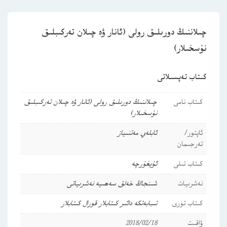
چىلاننىڭ دورىلىق رولى (ئانار ۋە چىلان تەركىبلىق
نۇسخىلار)
كىتاب تەپسىلاتى
كىتاب نامى
چىلاننىڭ دورىلىق رولى (ئانار ۋە چىلان تەركىبلىق
نۇسخىلار)
ئاپتور/
ئابلەي مەتنىياز
تەرجىمان
كىتاب تىلى
ئۇيغۇرچە
نەشرىيات
شىنجاڭ خەلق سەھىيە نەشرىياتى
كىتاب تۈرى
تىبابەتكە دائىر كىتابلار
قورال كىتابلار
ۋاقىت
2018/02/18