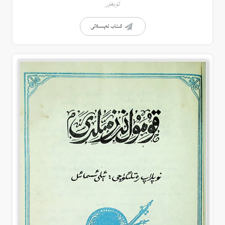
ئۇيغۇر
كىتاب تەپسىلاتى