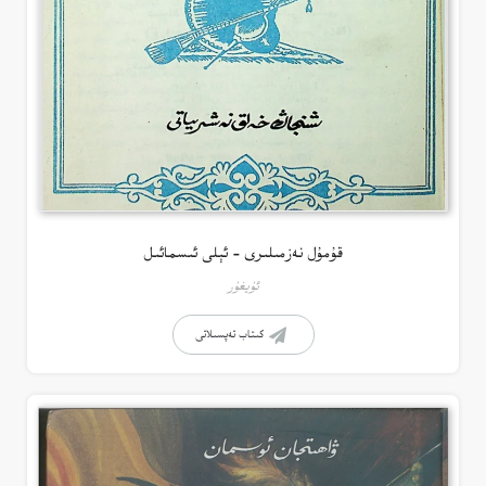
قۇمۇل نەزمىلىرى – ئېلى ئىسمائىل
ئۇيغۇر
كىتاب تەپسىلاتى