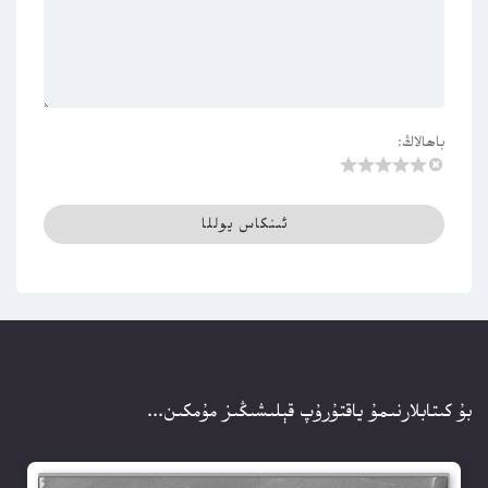
باھالاڭ:
بۇ كىتابلارنىمۇ ياقتۇرۇپ قېلىشىڭىز مۇمكىن...