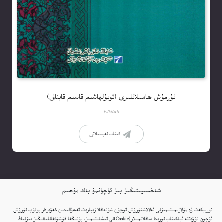
تۇرمۇش ھاسىلاتلىرى (ئوبۇلھاشىم قاسىم قايناق)
Elkitab
كىتاب تەپسىلاتى
شەخسىيىتىڭىز بىز ئۈچۈنمۇ بەك مۇھىم
توربېكەت ۋە مۇلازىمىتىمىزنى ئەلالاشتۇرۇش ئۈچۈن شۇنداقلا زىيارەت ئەھۋالىدىن خەۋەردار بولۇپ تۇرۇش
ئۈچۈن نۆۋەتتە ئېلكىتاب تورىدا ساقلانمىلار(Cookie)نى ئىشلىتىمىز. بۇنىڭغا قۇشۇلغانلىقىڭىز بىزنىڭ