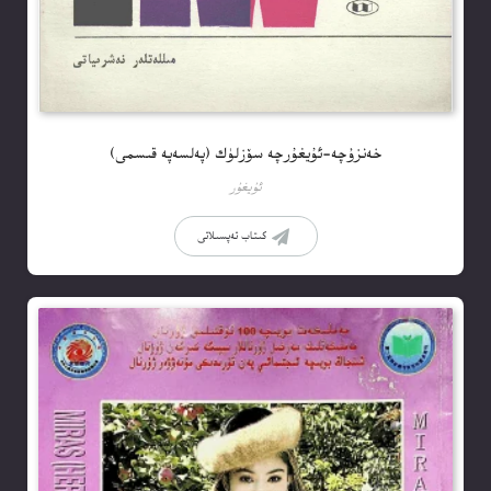
خەنزۇچە-ئۇيغۇرچە سۆزلۈك (پەلسەپە قىسمى)
ئۇيغۇر
كىتاب تەپسىلاتى