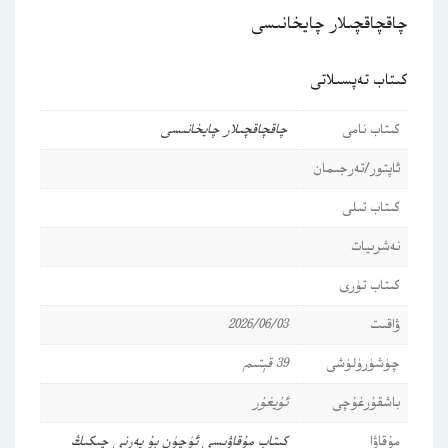
چاقچاقچىلار چايخانىسى
كىتاب تەپسىلاتى
كىتاب نامى
چاقچاقچىلار چايخانىسى
ئاپتور/تەرجىمان
كىتاب تىلى
نەشرىيات
كىتاب تۈرى
ۋاقىت
2026/06/03
چۈشۈرۈلۈشى
39 قېتىم
باشقۇرغۇچى
ئۇيغۇر
مۇقاۋا
كىتاب مۇقاۋىسى ئۈچۈن بۇ يەرنى چىكىڭ