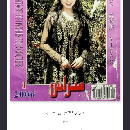
مىراس2006-يىلى 1-سان
ئۇيغۇر