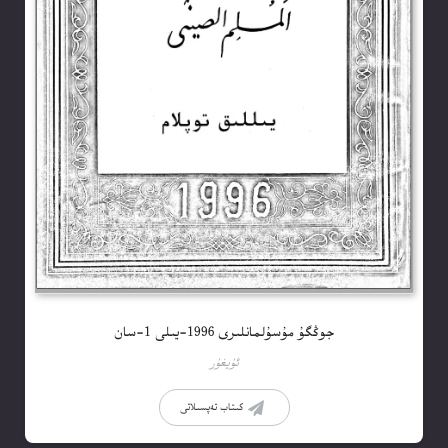
جوڭگۇ مۇسۇلمانلىرى 1996-يىلى 1-سان
ئۇيغۇر
كىتاب تەپسىلاتى