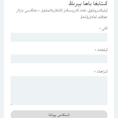
كىتابغا باھا بېرىڭ
ئېلېكتىرونلۇق خەت ئادرېسىڭىز ئاشكارىلانمايدۇ.
*
بەلگىسى بارلار
چوقۇم تولدۇرۇلىدۇ
ئاتى
*
ئېلخەت
*
ئىزاھات
*