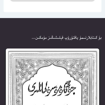
بۇ كىتابلارنىمۇ ياقتۇرۇپ قېلىشىڭىز مۇمكىن...