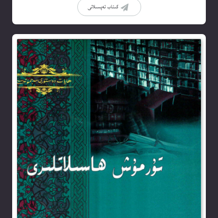
كىتاب تەپسىلاتى