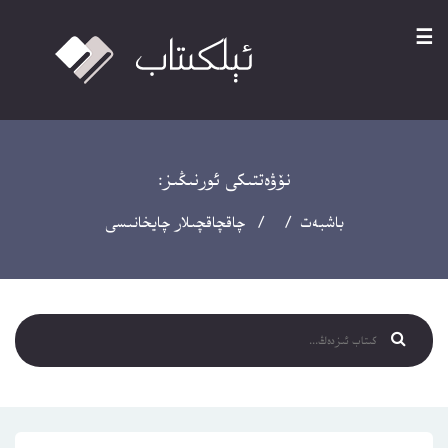
☰
نۆۋەتتىكى ئورنىڭىز:
باشبەت
/ / چاقچاقچىلار چايخانىسى