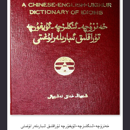
خەنزۇچە-ئىنگلىزچە-ئۇيغۇرچە تۇراقلىق ئىبارىلەر لۇغىتى