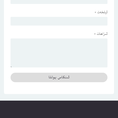
ئېلخەت
*
ئىزاھات
*