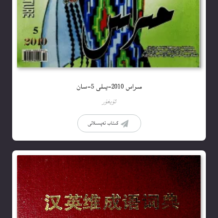
مىراس 2010-يىلى 5-سان
ئۇيغۇر
كىتاب تەپسىلاتى