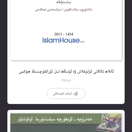
ﺋﺎﻟﻼھ ﺗﺎﺋﺎﻻﻧﻰ ﺋﯘﻟﯘﻏﻼﺵ ۋە ﺋﯘﻧﯩﯖﻐﺎ ﺗﯩﻞ ﺋﯘﺯﺍﺗﻘﯘﭼﯩﻨﯩﯔ ھۆﻛﻤﻰ
Elkitab
كىتاب تەپسىلاتى