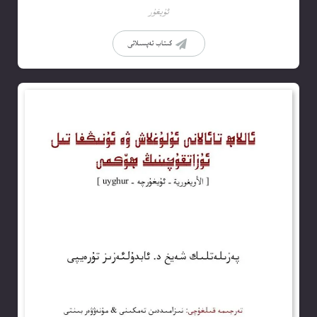
ئۇيغۇر
كىتاب تەپسىلاتى