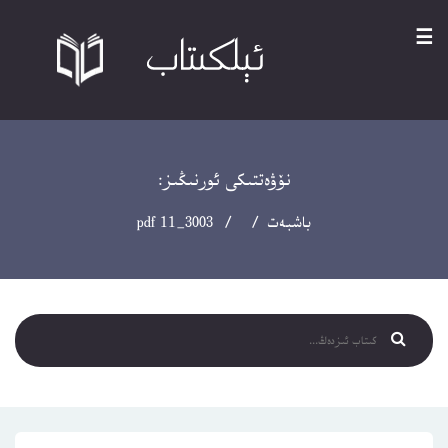
☰
نۆۋەتتىكى ئورنىڭىز:
باشبەت
/ / 3003_11 pdf