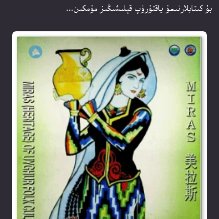
بۇ كىتابلارنىمۇ ياقتۇرۇپ قېلىشىڭىز مۇمكىن...