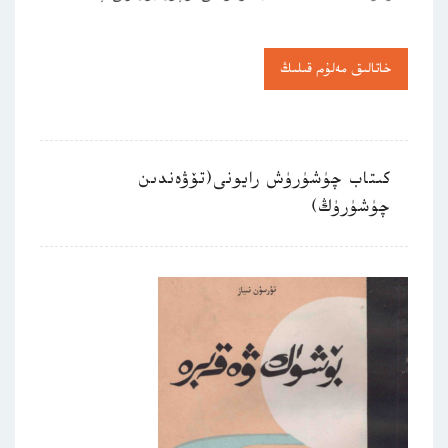
خاتالىق مەلۇم قىلىڭ
كىتاب چۈشۈرۈش رايونى(تۆۋەندىن
چۈشۈرۈڭ)