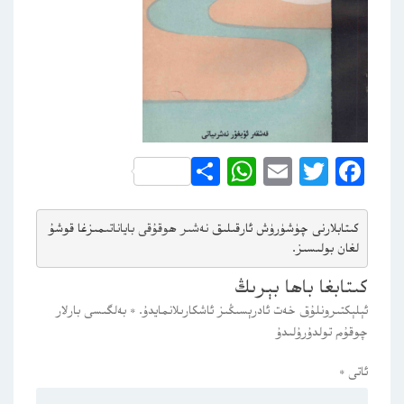
WhatsApp
Share
Email
Twitter
Facebook
كىتابلارنى چۈشۈرۈش ئارقىلىق 
نەشىر ھوقۇقى باياناتى
مىزغا قوشۇ
لغان بولىسىز.
كىتابغا باھا بېرىڭ
ئېلېكتىرونلۇق خەت ئادرېسىڭىز ئاشكارىلانمايدۇ.
*
بەلگىسى بارلار
چوقۇم تولدۇرۇلىدۇ
ئاتى
*