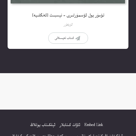
تۆمۈر يول ئۆسمۈرلىرى – نېسبىت [ئەنگلىيە]
ئۇيغۇر
كىتاب تەپسىلاتى
Embed Link
ئاۋات كىتابلار
ئېلكىتاب يوللاڭ