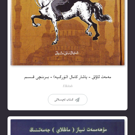
مەمەت ئاۋاق – ياشار كامال (تۈركىيە) – بىرىنچى قىسىم
Elkitab
كىتاب تەپسىلاتى