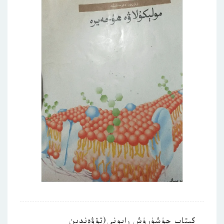
كىتاب چۈشۈرۈش رايونى(تۆۋەندىن