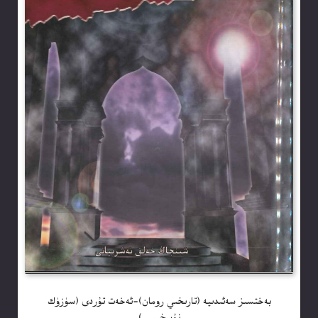
بەختسىز سەئىدىيە (تارىخىي رومان)-ئەخەت تۇردى (سۈزۈك
نۇسخىسى)