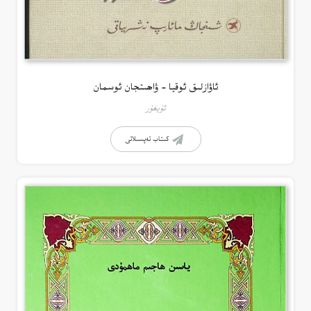
ئاۋازلىق ئوقيا – ۋاھىتجان ئوسمان
ئۇيغۇر
كىتاب تەپسىلاتى