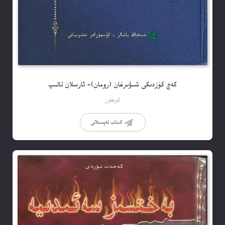
كەچ كۈزدىكى شىۋىرغان (رومان)- ئارسلان تالىپ
ئۇيغۇر
كىتاب تەپسىلاتى