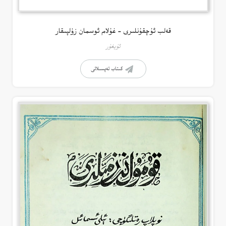
قەلب ئۇچقۇنلىرى – غۇلام ئوسمان زۇلپىقار
ئۇيغۇر
كىتاب تەپسىلاتى