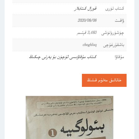
كىتاب تۈرى
قورال كىتابلار
ۋاقىت
2020/08/08
چۈشۈرۈلۈشى
3,483 قېتىم
باشقۇرغۇچى
choghluq
مۇقاۋا
كىتاب مۇقاۋىسى ئۈچۈن بۇ يەرنى چىكىڭ
خاتالىق مەلۇم قىلىڭ