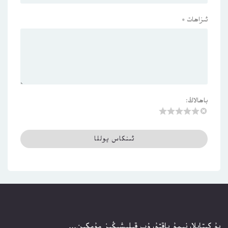
ئىزاھات
*
باھالاڭ:
بۇ كىتابلارنىمۇ ياقتۇرۇپ قېلىشىڭىز مۇمكىن...