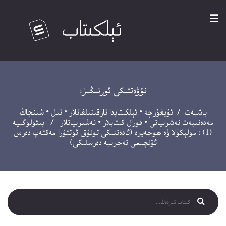
☰
نۆۋەتتىكى ئورنىڭىز:
باشبەت
/
ئۇيغۇرچە
•
ئېلكىتابدا تارقىتىلغانلار
•
تىل
•
شىنجاڭ
مەدەنىيەت نەشرىياتى
•
قورال كىتابلار
•
نەشىرىياتلار
/ بىئولوگىيە
(1) : مولېكۇلا ۋە ھۈجەيرە (ئادەتتىكى تولۇق ئوتتۇرا مەكتەپ دەرس
ئۆلچىمى تەجرىبە دەرسلىكى)