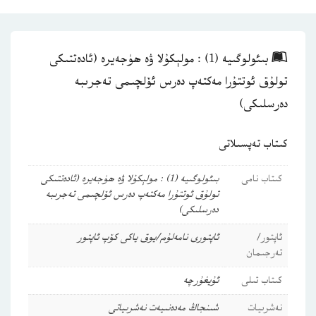
بىئولوگىيە (1) : مولېكۇلا ۋە ھۈجەيرە (ئادەتتىكى
تولۇق ئوتتۇرا مەكتەپ دەرس ئۆلچىمى تەجرىبە
دەرسلىكى)
كىتاب تەپسىلاتى
كىتاب نامى
بىئولوگىيە (1) : مولېكۇلا ۋە ھۈجەيرە (ئادەتتىكى
تولۇق ئوتتۇرا مەكتەپ دەرس ئۆلچىمى تەجرىبە
دەرسلىكى)
ئاپتور/
ئاپتورى نامەلۇم/يوق ياكى كۆپ ئاپتور
تەرجىمان
كىتاب تىلى
ئۇيغۇرچە
نەشرىيات
شىنجاڭ مەدەنىيەت نەشرىياتى