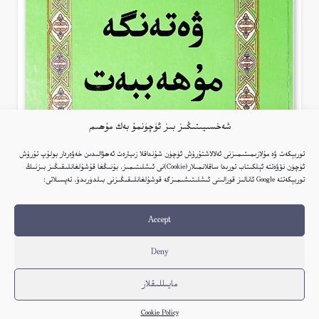
شەخسىيىتىڭىز بىز ئۈچۈنمۇ بەك مۇھىم
توربېكەت ۋە مۇلازىمىتىمىزنى ئەلالاشتۇرۇش ئۈچۈن شۇنداقلا زىيارەت ئەھۋالىدىن خەۋەردار بولۇپ تۇرۇش
ئۈچۈن نۆۋەتتە ئېلكىتاب تورىدا ساقلانمىلار(Cookie)نى ئىشلىتىمىز. بۇنىڭغا قۇشۇلغانلىقىڭىز بىزنىڭ
توربېكەتتە Google ئانالىز قورالىنى ئىشلىتىشىمىزگە قوشۇلغانلىقىڭىزنى بىلدۈرىدۇ. تەپسىلاتى:
Accept
Deny
ۋەتەنگە مۇھەببەت – ياسىن ھاجىم ماھمۇدى
مايىللىقلار
ئۇيغۇر
Cookie Policy