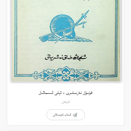
قۇمۇل نەزمىلىرى – ئېلى ئىسمائىل
ئۇيغۇر
كىتاب تەپسىلاتى