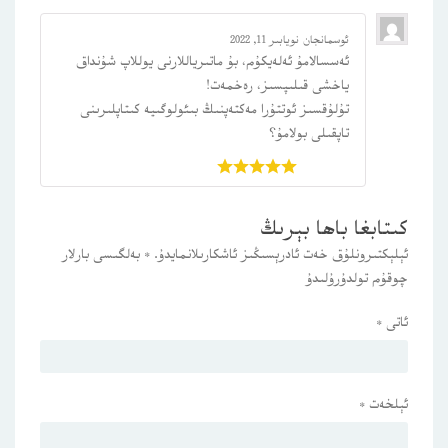
ئوسمانجان
نويابىر 11, 2022
ئەسسالامۇ ئەلەيكۇم، بۇ ماتىرياللارنى يوللاپ شۇنداق
ياخشى قىلىپسىز، رەخمەت!
تۇلۇقسىز ئوتتۇرا مەكتەپنىڭ بىئولوگىيە كىتاپلىرىنى
تاپقىلى بولامۇ؟
باھالاڭ:
كىتابغا باھا بېرىڭ
ئېلېكتىرونلۇق خەت ئادرېسىڭىز ئاشكارىلانمايدۇ.
*
بەلگىسى بارلار
چوقۇم تولدۇرۇلىدۇ
ئاتى
*
ئېلخەت
*