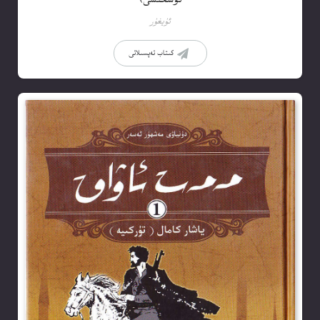
ئۇيغۇر
كىتاب تەپسىلاتى