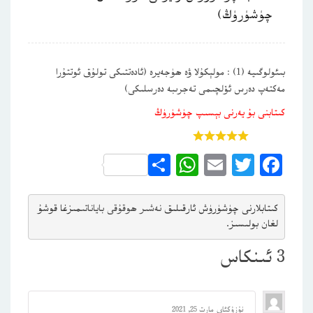
چۈشۈرۈڭ)
بىئولوگىيە (1) : مولېكۇلا ۋە ھۈجەيرە (ئادەتتىكى تولۇق ئوتتۇرا
مەكتەپ دەرس ئۆلچىمى تەجرىبە دەرسلىكى)
كىتابنى بۇ يەرنى بېسىپ چۈشۈرۈڭ
باھالاڭ:
WhatsApp
Share
Email
Twitter
Facebook
كىتابلارنى چۈشۈرۈش ئارقىلىق 
نەشىر ھوقۇقى باياناتى
مىزغا قوشۇ
لغان بولىسىز.
3 ئىنكاس
نۇزۇكئاي
مارت 25, 2021