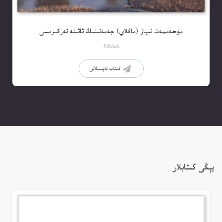
مۇھەممەت نىياز (ماڭلاي) جەمەتىنىڭ ئائىلە تەزكىرىسى
Elkitab
كىتاب تەپسىلاتى
يېڭى كىتابلار