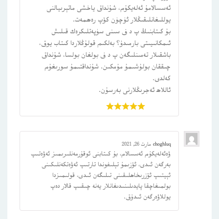
ئەسسالامۇ ئەلەيكۇم، شۇنداق ياخشى ماتېرىيالنى
يوللىغانلىقىڭلار ئۈچۈن كۆپ رەھمەت.
بۇ كىتابنىڭ پ د ف سىنى سۈپەتلىكرەك قىلىش
ئىمكانىيىتى بارمىدۇ؟ بەلكىم قولۇڭلاردا كىتاب يوق،
باشقىلار تەمىنلىگەن پ د ف بولغان بولسا، شۇنداق
چىققان بولۇشىمۇ مۇمكىن. شۇنداقتىمۇ سورىغۇم
كەلدى.
ئاللاھ ئەجرىڭلارنى بەرسۇن.
باھالاڭ:
choghluq
مارت 26, 2021
ۋەئەلەيكۇم ئەسسالام، بۇ كىتابنى ئوقۇرمەنلىرىمىز ئەۋەتىپ
بەرگەن ئىدى، ئۆزىمۇ تېلىفوندا تارتىپ ئەۋەتكەنلىكىنى
ئېيتىپ ئۆزرىخاھلىقىنى تىلىگەن ئىدى، قولىمىزدا
بولمىغاچقا پايدىلىنىدىغانلار يەنە چىقىپ قالار دەپ
يوللاۋەرگەن ئىدۇق.