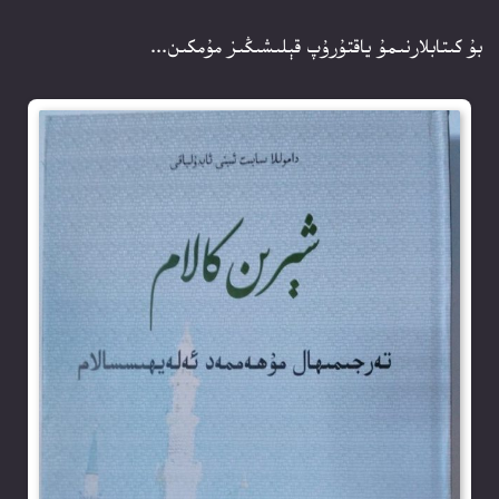
بۇ كىتابلارنىمۇ ياقتۇرۇپ قېلىشىڭىز مۇمكىن...