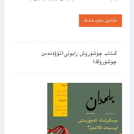
خاتالىق مەلۇم قىلىڭ
كىتاب چۈشۈرۈش رايونى(تۆۋەندىن
چۈشۈرۈڭ)