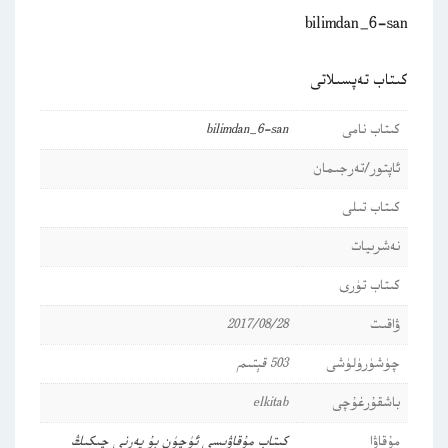
bilimdan_6-san
كىتاب تەپسىلاتى
كىتاب نامى
bilimdan_6-san
ئاپتور/تەرجىمان
كىتاب تىلى
نەشرىيات
كىتاب تۈرى
ۋاقىت
2017/08/28
چۈشۈرۈلۈشى
503 قېتىم
باشقۇرغۇچى
elkitab
مۇقاۋا
كىتاب مۇقاۋىسى ئۈچۈن بۇ يەرنى چىكىڭ