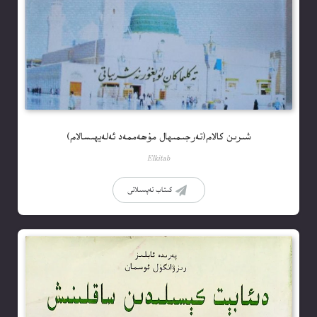
شىرىن كالام(تەرجىمىھال مۇھەممەد ئەلەيھىسالام)
Elkitab
كىتاب تەپسىلاتى