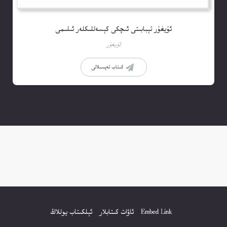
ئۇيغۇر تېبابىتى ئىچكى كېسەللىكلەر ئىلىمى
ئۇيغۇر
كىتاب تەپسىلاتى
Embed Link
ئاۋات كىتابلار
ئېلكىتاب يوللاڭ