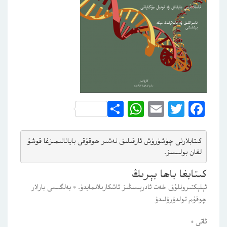
WhatsApp
Share
Email
Twitter
Facebook
كىتابلارنى چۈشۈرۈش ئارقىلىق 
نەشىر ھوقۇقى باياناتى
مىزغا قوشۇ
لغان بولىسىز.
كىتابغا باھا بېرىڭ
ئېلېكتىرونلۇق خەت ئادرېسىڭىز ئاشكارىلانمايدۇ.
*
بەلگىسى بارلار
چوقۇم تولدۇرۇلىدۇ
ئاتى
*