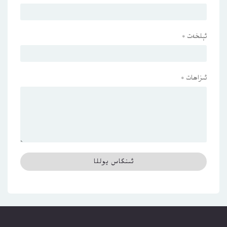
ئېلخەت
*
ئىزاھات
*