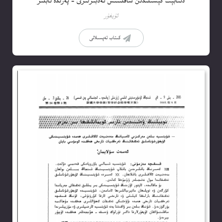
دىئابېت كېسىلىدىن ساقلىنىش تەدبىرلىرى – پەرىدە ئابلىز
ئۇيغۇر
كىتاب تەپسىلاتى