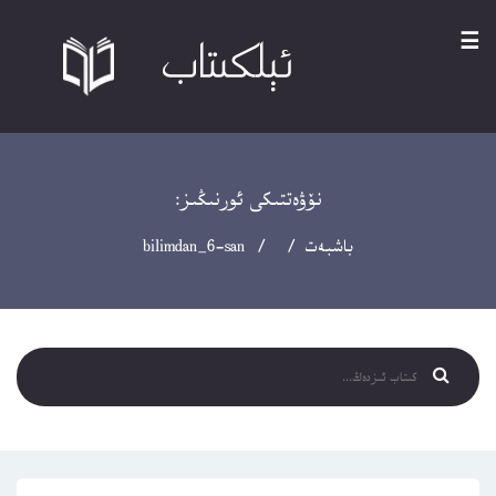
☰
نۆۋەتتىكى ئورنىڭىز:
باشبەت
/ / bilimdan_6-san