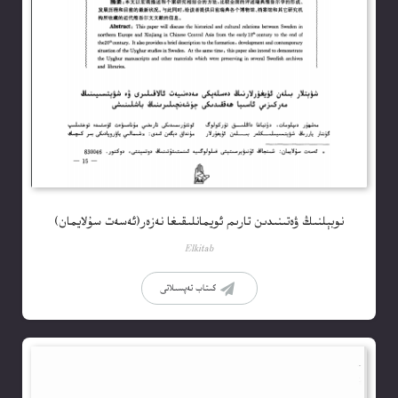
نوبېلنىڭ ۋەتىنىدىن تارىم ئويمانلىقىغا نەزەر(ئەسەت سۇلايمان)
Elkitab
كىتاب تەپسىلاتى