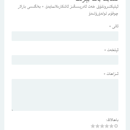
ئېلېكتىرونلۇق خەت ئادرېسىڭىز ئاشكارىلانمايدۇ.
*
بەلگىسى بارلار
چوقۇم تولدۇرۇلىدۇ
ئاتى
*
ئېلخەت
*
ئىزاھات
*
باھالاڭ: