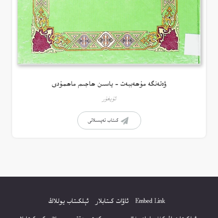
ۋەتەنگە مۇھەببەت – ياسىن ھاجىم ماھمۇدى
ئۇيغۇر
كىتاب تەپسىلاتى
Embed Link
ئاۋات كىتابلار
ئېلكىتاب يوللاڭ