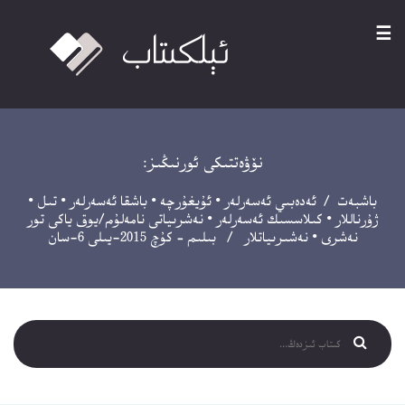
☰
نۆۋەتتىكى ئورنىڭىز:
باشبەت
/
ئەدەبىي ئەسەرلەر
•
ئۇيغۇرچە
•
باشقا ئەسەرلەر
•
تىل
•
ژۇرناللار
•
كىلاسسىك ئەسەرلەر
•
نەشرىياتى نامەلۇم/يوق ياكى تور
نەشرى
•
نەشىرىياتلار
/ بىلىم – كۇچ 2015-يىلى 6-سان