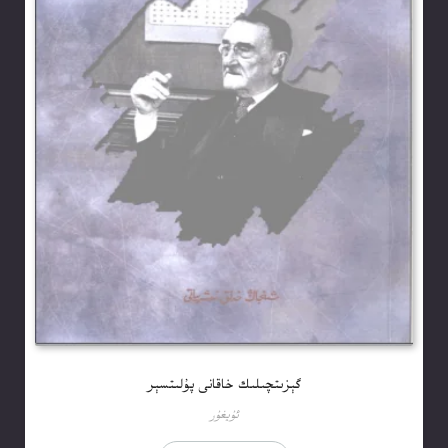
گېزىتچىلىك خاقانى پۇلىتسېر
ئۇيغۇر