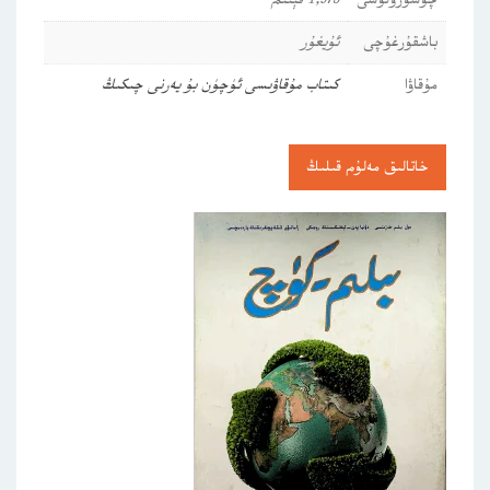
چۈشۈرۈلۈشى
1,975 قېتىم
باشقۇرغۇچى
ئۇيغۇر
مۇقاۋا
كىتاب مۇقاۋىسى ئۈچۈن بۇ يەرنى چىكىڭ
خاتالىق مەلۇم قىلىڭ