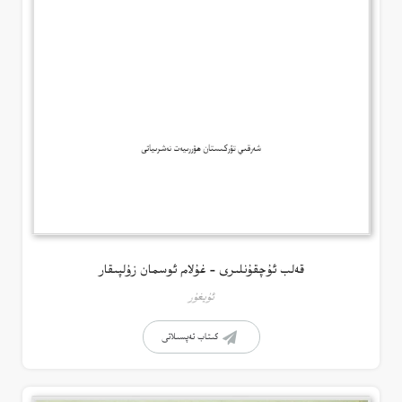
قەلب ئۇچقۇنلىرى – غۇلام ئوسمان زۇلپىقار
ئۇيغۇر
كىتاب تەپسىلاتى