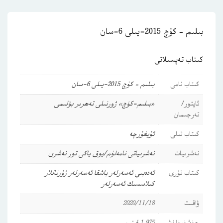
بىلىم – كۇچ 2015-يىلى 6-سان
كىتاب تەپسىلاتى
كىتاب نامى
بىلىم – كۇچ 2015-يىلى 6-سان
ئاپتور/
«بىلىم-كۈچ» ژورنىلى تەھرىر بۆلىمى
تەرجىمان
كىتاب تىلى
ئۇيغۇرچە
نەشرىيات
نەشرىياتى نامەلۇم/يوق ياكى تور نەشرى
كىتاب تۈرى
ئەدەبىي ئەسەرلەر
باشقا ئەسەرلەر
ژۇرناللار
كىلاسسىك ئەسەرلەر
ۋاقىت
2020/11/18