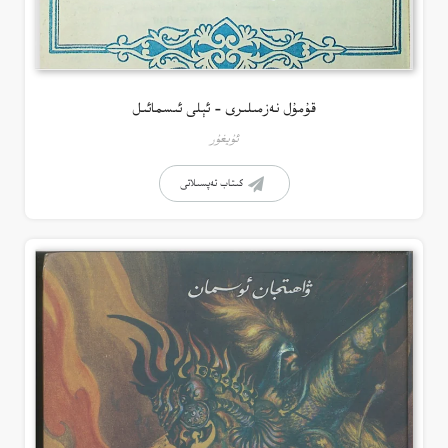
قۇمۇل نەزمىلىرى – ئېلى ئىسمائىل
ئۇيغۇر
كىتاب تەپسىلاتى