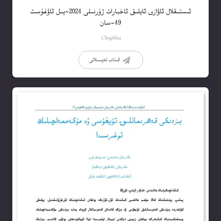
ئىستىقلال ئاۋازى ئايلىق ئاخبارات ژۇرنىلى 2024-يىل ئاۋغۇست
49-سان
Choghluq
كىتاب تەپسىلاتى