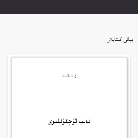
يېڭى كىتابلار