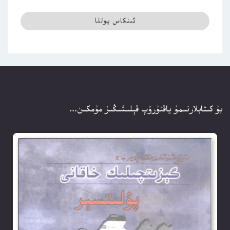
بۇ كىتابلارنىمۇ ياقتۇرۇپ قېلىشىڭىز مۇمكىن...