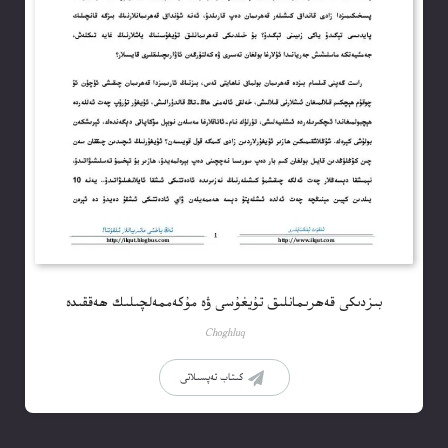
بىزدىكى قەھرىمانلىق تۇيغۇسى ۋە مۇكەممەلچىلىك ھەققىدە
Choghluq
كىتاب تەپسىلاتى