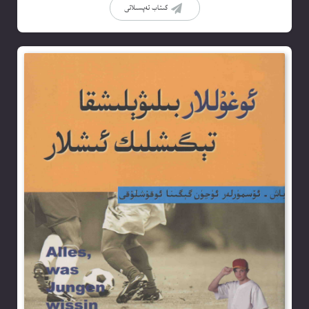
كىتاب تەپسىلاتى