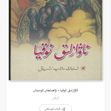
ئاۋازلىق ئوقيا – ۋاھىتجان ئوسمان
ئۇيغۇر
كىتاب تەپسىلاتى