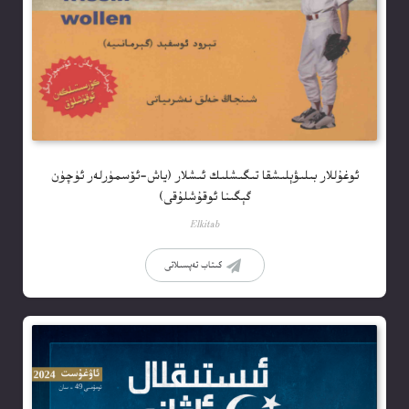
ئوغۇللار بىلىۋېلىشقا تىگىشلىك ئىشلار (ياش-ئۆسمۈرلەر ئۈچۈن
گېگىنا ئوقۇشلۇقى)
Elkitab
كىتاب تەپسىلاتى