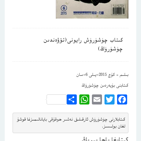
كىتاب چۈشۈرۈش رايونى(تۆۋەندىن
چۈشۈرۈڭ)
بىلىم – كۇچ 2015-يىلى 6-سان
كىتابنى بۇيەردىن چۈشۈرۈڭ
WhatsApp
Share
Email
Twitter
Facebook
كىتابلارنى چۈشۈرۈش ئارقىلىق 
نەشىر ھوقۇقى باياناتى
مىزغا قوشۇ
لغان بولىسىز.
كىتابغا باھا بېرىڭ