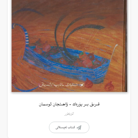
قىرىق بىر يۈرەك – ۋاھىتجان ئوسمان
ئۇيغۇر
كىتاب تەپسىلاتى