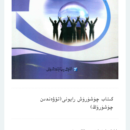
كىتاب چۈشۈرۈش رايونى(تۆۋەندىن
چۈشۈرۈڭ)