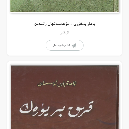
باھار يامغۇرى – مۇھەممەتجان راشىدىن
ئۇيغۇر
كىتاب تەپسىلاتى