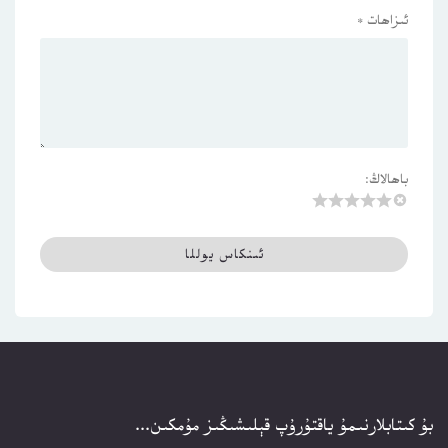
ئىزاھات
*
باھالاڭ:
بۇ كىتابلارنىمۇ ياقتۇرۇپ قېلىشىڭىز مۇمكىن...