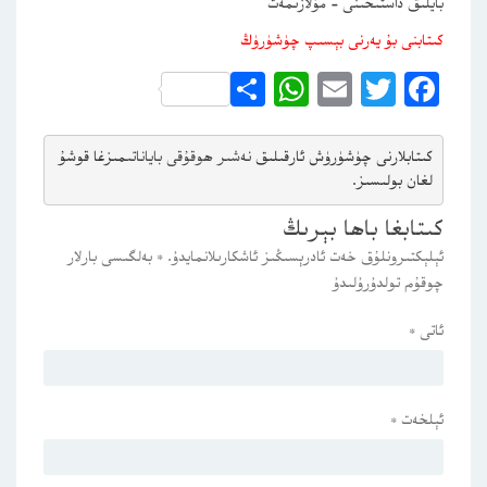
بايلىق داستىخىنى – مۇلازىمەت
كىتابنى بۇ يەرنى بېسىپ چۈشۈرۈڭ
WhatsApp
Share
Email
Twitter
Facebook
كىتابلارنى چۈشۈرۈش ئارقىلىق 
نەشىر ھوقۇقى باياناتى
مىزغا قوشۇ
لغان بولىسىز.
كىتابغا باھا بېرىڭ
ئېلېكتىرونلۇق خەت ئادرېسىڭىز ئاشكارىلانمايدۇ.
*
بەلگىسى بارلار
چوقۇم تولدۇرۇلىدۇ
ئاتى
*
ئېلخەت
*