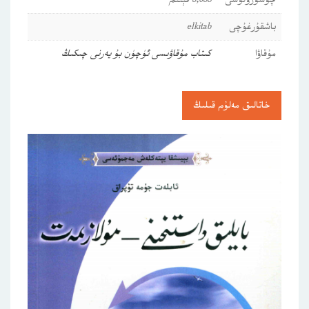
چۈشۈرۈلۈشى
3,038 قېتىم
باشقۇرغۇچى
elkitab
مۇقاۋا
كىتاب مۇقاۋىسى ئۈچۈن بۇ يەرنى چىكىڭ
خاتالىق مەلۇم قىلىڭ