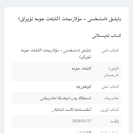
بايلىق داستىخىنى – مۇلازىمەت (ئابلەت جۈمە تۇپراق)
كىتاب تەپسىلاتى
كىتاب نامى
بايلىق داستىخىنى – مۇلازىمەت (ئابلەت جۈمە
تۇپراق)
ئاپتور/
ئابلەت جۈمە
تەرجىمان
كىتاب تىلى
ئۇيغۇرچە
نەشرىيات
شىنجاڭ پەن-تېخنىكا نەشرىياتى
كىتاب تۈرى
ئىقتىسادغا ئائىت كىتابلار
ۋاقىت
2018/01/17