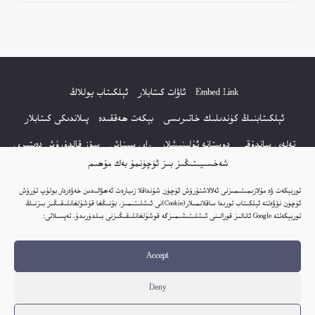
Embed Link
ئاۋات كىتابلار
ئېلكىتاب يوللاڭ
ئېلكىتابنىڭ كۈندىلىك خاتىرىسى
بېكەت ھەققىدە
پىلاندىكى كىتابلار
تەلەي ساندۇقى
دوستانە ئۇلىنىشلار
راي سىناش
سۆز قالدۇرۇش دەپتىرى
شەخسىيىتىڭىز بىز ئۈچۈنمۇ بەك مۇھىم
كۆپ سورالغان سۇئاللار
كىتاب تىزىملىكى
مەخپىيەتلىك باياناتى
توربېكەت ۋە مۇلازىمىتىمىزنى ئەلالاشتۇرۇش ئۈچۈن شۇنداقلا زىيارەت ئەھۋالىدىن خەۋەردار بولۇپ تۇرۇش
نەشىر ھوقۇقى باياناتى
ئۈچۈن نۆۋەتتە ئېلكىتاب تورىدا ساقلانمىلار(Cookie)نى ئىشلىتىمىز. بۇنىڭغا قۇشۇلغانلىقىڭىز بىزنىڭ
توربېكەتتە Google ئانالىز قورالىنى ئىشلىتىشىمىزگە قوشۇلغانلىقىڭىزنى بىلدۈرىدۇ. تەپسىلاتى:
© 2017-2026 تور بېكەتنىڭ بارلىق ھوقۇقى ئېلكىتاب تورى غا مەنسۇپ.
Accept
تور بېكەت ھەققىدە تەكلىپ - پىكىر بولسا، تۆۋەندىكى ئېلخەت ئارقىلىق بېكەت
باشلىقى بىلەن بىۋاستە ئالاقە قىلىڭ: elkitabtori@gmail.com
Deny
ھەر كۈنى يېڭى كىتابلار قوشۇلىۋاتىدۇ...