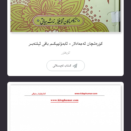
كۈرەشچان ئەجدادلار – ئابدۇلھېكىم باقى ئېلتەبىر
ئۇيغۇر
كىتاب تەپسىلاتى