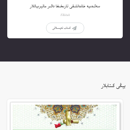
سەئىدىيە خاندانلىقى تارىخىغا دائىر ماتېرىياللار
Elkitab
كىتاب تەپسىلاتى
يېڭى كىتابلار