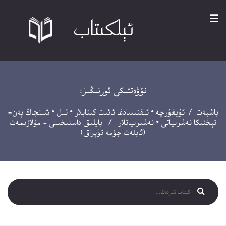
☰
نۆۋەتتىكى ئورنىڭىز:
باشبەت
/
ئۇيغۇرچە
•
ئىقتىسادغا ئائىت كىتابلار
•
تىل
•
شىنجاڭ پەن-
تېخنىكا نەشرىياتى
•
نەشىرىياتلار
/ بايلىق داستىخىنى – مۇلازىمەت
(ئابلەت جۈمە تۇپراق)