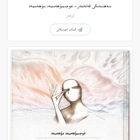
سەھنىدىكى قەلەندەر – غوجىمۇھەممەد مۇھەممەد
ئۇيغۇر
كىتاب تەپسىلاتى