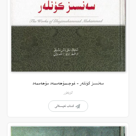
سەنسىز كۈنلەر – غوجىمۇھەممەد مۇھەممەد
ئۇيغۇر
كىتاب تەپسىلاتى