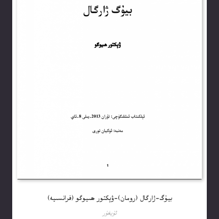
بيۇگ-ژارگال (رومان)-ۋېكتور ھىيوگو (فرانسىيە)
ئۇيغۇر