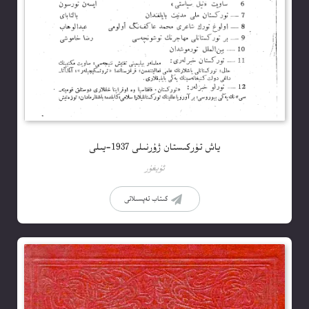
ياش تۈركىستان ژۇرنىلى 1937-يىلى
ئۇيغۇر
كىتاب تەپسىلاتى