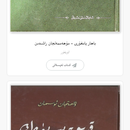
باھار يامغۇرى – مۇھەممەتجان راشىدىن
ئۇيغۇر
كىتاب تەپسىلاتى