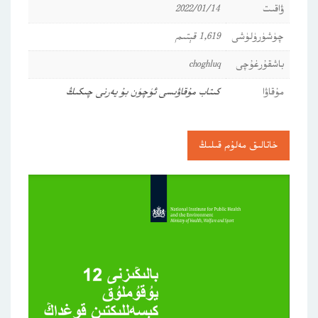
ۋاقىت
2022/01/14
چۈشۈرۈلۈشى
1,619 قېتىم
باشقۇرغۇچى
choghluq
مۇقاۋا
كىتاب مۇقاۋىسى ئۈچۈن بۇ يەرنى چىكىڭ
خاتالىق مەلۇم قىلىڭ