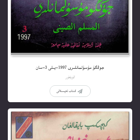
جوڭگۇ مۇسۇلمانلىرى 1997-يىلى 3-سان
ئۇيغۇر
كىتاب تەپسىلاتى