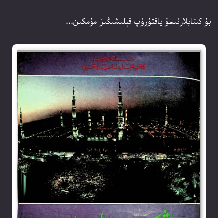
بۇ كىتابلارنىمۇ ياقتۇرۇپ قېلىشىڭىز مۇمكىن...