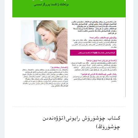
كىتاب چۈشۈرۈش رايونى(تۆۋەندىن
چۈشۈرۈڭ)