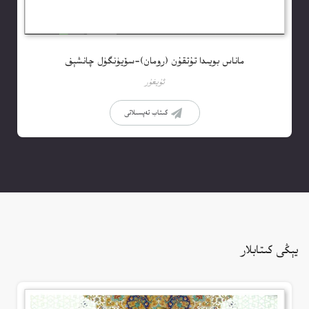
ماناس بويىدا تۇتقۇن (رومان)-سۆيۈنگۈل چانشېف
ئۇيغۇر
كىتاب تەپسىلاتى
يېڭى كىتابلار