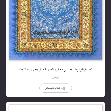
تەسەۋۋۇپ پەلسەپىسى-ھۆرمەتجان ئابدۇرەھمان فىكرەت
ئۇيغۇر
كىتاب تەپسىلاتى