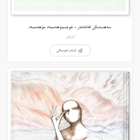
سەھنىدىكى قەلەندەر – غوجىمۇھەممەد مۇھەممەد
ئۇيغۇر
كىتاب تەپسىلاتى