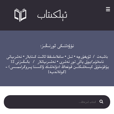
☰
نۆۋەتتىكى ئورنىڭىز:
باشبەت
/
ئۇيغۇرچە
•
تىل
•
ساغلاملىققا ئائىت كىتابلار
•
نەشرىياتى
نامەلۇم/يوق ياكى تور نەشرى
•
نەشىرىياتلار
/ بالىڭىزنى 12
يۇقۇملۇق كېسەللىكتىن قوغداڭ (دۆلەتلىك ۋاكسىنا پىروگراممىسى) –
[گوللاندىيە]