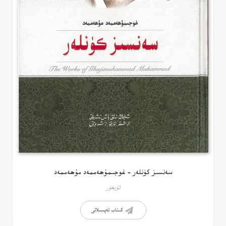
سەنسىز كۈنلەر – غوجىمۇھەممەد مۇھەممەد
ئۇيغۇر
كىتاب تەپسىلاتى