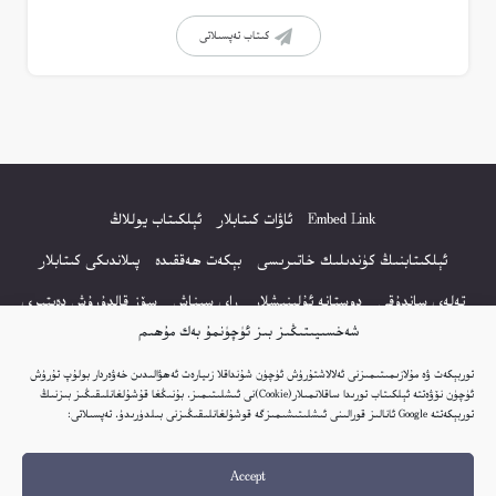
كىتاب تەپسىلاتى
Embed Link
ئاۋات كىتابلار
ئېلكىتاب يوللاڭ
ئېلكىتابنىڭ كۈندىلىك خاتىرىسى
بېكەت ھەققىدە
پىلاندىكى كىتابلار
تەلەي ساندۇقى
دوستانە ئۇلىنىشلار
راي سىناش
سۆز قالدۇرۇش دەپتىرى
شەخسىيىتىڭىز بىز ئۈچۈنمۇ بەك مۇھىم
كۆپ سورالغان سۇئاللار
كىتاب تىزىملىكى
مەخپىيەتلىك باياناتى
توربېكەت ۋە مۇلازىمىتىمىزنى ئەلالاشتۇرۇش ئۈچۈن شۇنداقلا زىيارەت ئەھۋالىدىن خەۋەردار بولۇپ تۇرۇش
نەشىر ھوقۇقى باياناتى
ئۈچۈن نۆۋەتتە ئېلكىتاب تورىدا ساقلانمىلار(Cookie)نى ئىشلىتىمىز. بۇنىڭغا قۇشۇلغانلىقىڭىز بىزنىڭ
توربېكەتتە Google ئانالىز قورالىنى ئىشلىتىشىمىزگە قوشۇلغانلىقىڭىزنى بىلدۈرىدۇ. تەپسىلاتى:
© 2017-2026 تور بېكەتنىڭ بارلىق ھوقۇقى ئېلكىتاب تورى غا مەنسۇپ.
Accept
تور بېكەت ھەققىدە تەكلىپ - پىكىر بولسا، تۆۋەندىكى ئېلخەت ئارقىلىق بېكەت