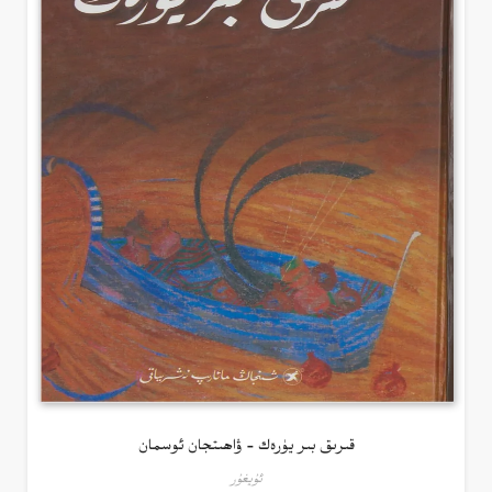
قىرىق بىر يۈرەك – ۋاھىتجان ئوسمان
ئۇيغۇر