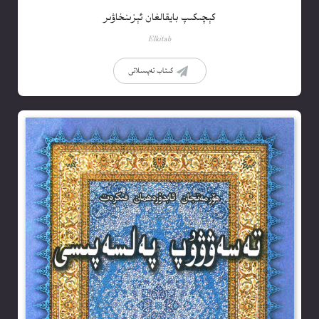
كېچىكىپ بايقالغان ئېزىنخاۋىر
Elkitab
كىتاب تەپسىلاتى