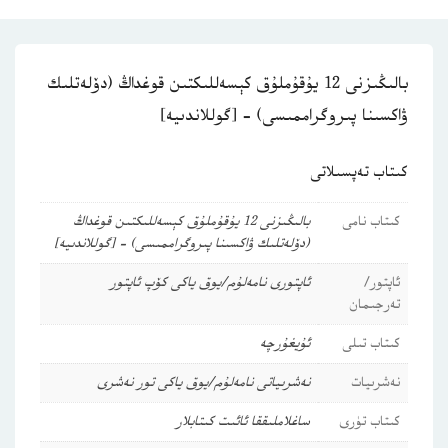
بالىڭىزنى 12 يۇقۇملۇق كېسەللىكتىن قوغداڭ (دۆلەتلىك
ۋاكسىنا پىروگراممىسى) – [گوللاندىيە]
كىتاب تەپسىلاتى
كىتاب نامى
بالىڭىزنى 12 يۇقۇملۇق كېسەللىكتىن قوغداڭ
(دۆلەتلىك ۋاكسىنا پىروگراممىسى) – [گوللاندىيە]
ئاپتور/
ئاپتورى نامەلۇم/يوق ياكى كۆپ ئاپتور
تەرجىمان
كىتاب تىلى
ئۇيغۇرچە
نەشرىيات
نەشرىياتى نامەلۇم/يوق ياكى تور نەشرى
كىتاب تۈرى
ساغلاملىققا ئائىت كىتابلار