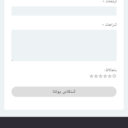
ئېلخەت
*
ئىزاھات
*
باھالاڭ: