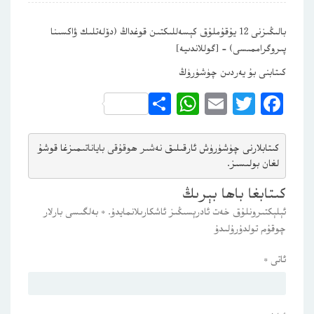
بالىڭىزنى 12 يۇقۇملۇق كېسەللىكتىن قوغداڭ (دۆلەتلىك ۋاكسىنا
پىروگراممىسى) – [گوللاندىيە]
كىتابنى بۇ يەردىن چۈشۈرۈڭ
WhatsApp
Share
Email
Twitter
Facebook
كىتابلارنى چۈشۈرۈش ئارقىلىق 
نەشىر ھوقۇقى باياناتى
مىزغا قوشۇ
لغان بولىسىز.
كىتابغا باھا بېرىڭ
ئېلېكتىرونلۇق خەت ئادرېسىڭىز ئاشكارىلانمايدۇ.
*
بەلگىسى بارلار
چوقۇم تولدۇرۇلىدۇ
ئاتى
*