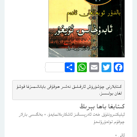
WhatsApp
Share
Email
Twitter
Facebook
كىتابلارنى چۈشۈرۈش ئارقىلىق 
نەشىر ھوقۇقى باياناتى
مىزغا قوشۇ
لغان بولىسىز.
كىتابغا باھا بېرىڭ
ئېلېكتىرونلۇق خەت ئادرېسىڭىز ئاشكارىلانمايدۇ.
*
بەلگىسى بارلار
چوقۇم تولدۇرۇلىدۇ
ئاتى
*