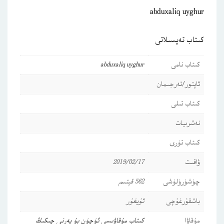
abduxaliq uyghur
كىتاب تەپسىلاتى
كىتاب نامى
abduxaliq uyghur
ئاپتور/تەرجىمان
كىتاب تىلى
نەشرىيات
كىتاب تۈرى
ۋاقىت
2019/02/17
چۈشۈرۈلۈشى
562 قېتىم
باشقۇرغۇچى
ئۇيغۇر
مۇقاۋا
كىتاب مۇقاۋىسى ئۈچۈن بۇ يەرنى چىكىڭ