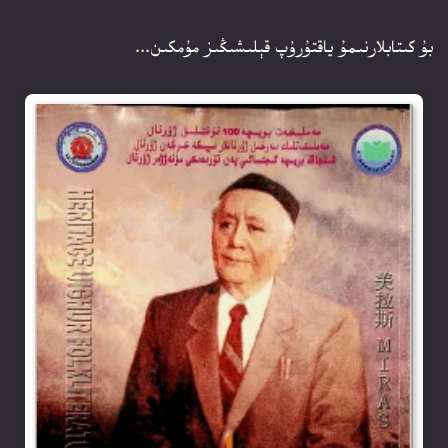
بۇ كىتابلارنىمۇ ياقتۇرۇپ قېلىشىڭىز مۇمكىن...