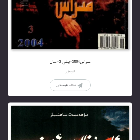
مىراس2004-يىلى 3-سان
ئۇيغۇر
كىتاب تەپسىلاتى