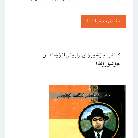
خاتالىق مەلۇم قىلىڭ
كىتاب چۈشۈرۈش رايونى(تۆۋەندىن
چۈشۈرۈڭ)