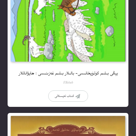
يېڭى بىلىم كۈتۈپخانىسى- بالىلار بىلىم غەزىنىسى : ھايۋاناتلار
Elkitab
كىتاب تەپسىلاتى