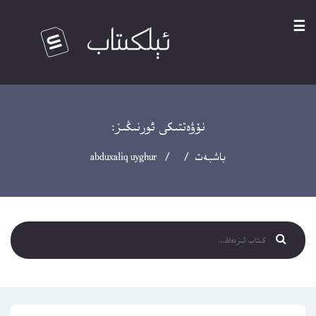
☰
نۆۋەتتىكى ئورنىڭىز:
باشبەت
/ / abduxaliq uyghur