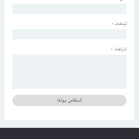
ئېلخەت
*
ئىزاھات
*