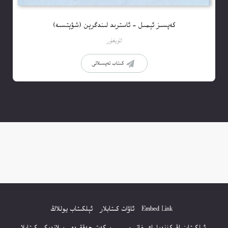
كەپسىز ئېمىل – ئاسترىد لىندگرېن (شۋېتسىە)
ئۇيغۇر
كىتاب تەپسىلاتى
Embed Link
ئاۋات كىتابلار
ئېلكىتاب يوللاڭ