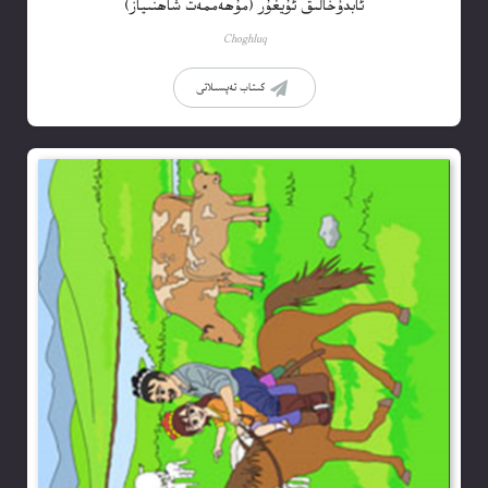
ئابدۇخالىق ئۇيغۇر (مۇھەممەت شاھنىياز)
Choghluq
كىتاب تەپسىلاتى