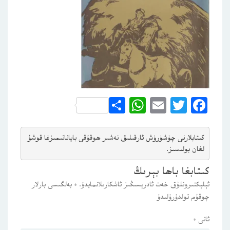
WhatsApp
Share
Email
Twitter
Facebook
كىتابلارنى چۈشۈرۈش ئارقىلىق 
نەشىر ھوقۇقى باياناتى
مىزغا قوشۇ
لغان بولىسىز.
كىتابغا باھا بېرىڭ
ئېلېكتىرونلۇق خەت ئادرېسىڭىز ئاشكارىلانمايدۇ.
*
بەلگىسى بارلار
چوقۇم تولدۇرۇلىدۇ
ئاتى
*