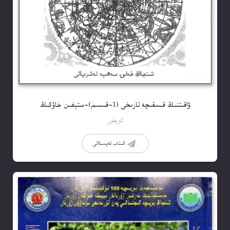
ۋاقىتنىڭ قىسقىچە تارىخى (1-قىسىم)-ستېفىن خاۋكىڭ
ئۇيغۇر
كىتاب تەپسىلاتى