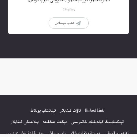
ئامىركىغىمۇ، تۈركىيەگىمۇ (ئابدۇۋەلى ئايۇپ گۈلەن)
Choghluq
كىتاب تەپسىلاتى
Embed Link
ئاۋات كىتابلار
ئېلكىتاب يوللاڭ
ئېلكىتابنىڭ كۈندىلىك خاتىرىسى
بېكەت ھەققىدە
پىلاندىكى كىتابلار
تەلەي ساندۇقى
دوستانە ئۇلىنىشلار
راي سىناش
سۆز قالدۇرۇش دەپتىرى