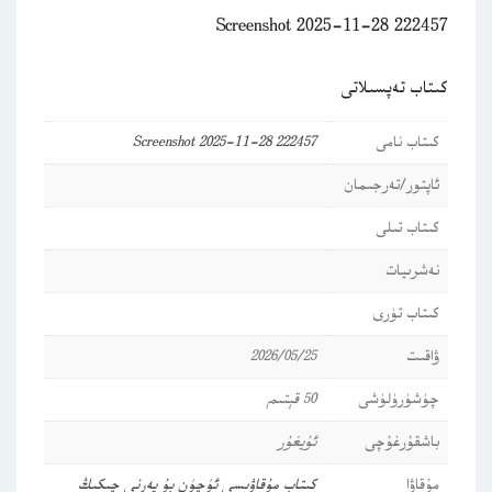
Screenshot 2025-11-28 222457
كىتاب تەپسىلاتى
كىتاب نامى
Screenshot 2025-11-28 222457
ئاپتور/تەرجىمان
كىتاب تىلى
نەشرىيات
كىتاب تۈرى
ۋاقىت
2026/05/25
چۈشۈرۈلۈشى
50 قېتىم
باشقۇرغۇچى
ئۇيغۇر
مۇقاۋا
كىتاب مۇقاۋىسى ئۈچۈن بۇ يەرنى چىكىڭ