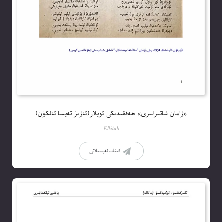
«زامان شائىرلىرى» ھەققىدىكى ئويلار(ئەزىز ئەيسا ئەلكۈن)
Elkitab
كىتاب تەپسىلاتى