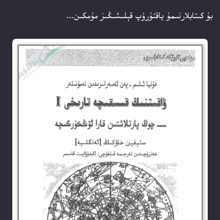
بۇ كىتابلارنىمۇ ياقتۇرۇپ قېلىشىڭىز مۇمكىن...