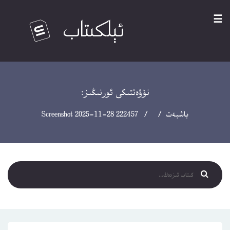
☰
نۆۋەتتىكى ئورنىڭىز:
باشبەت
/ / Screenshot 2025-11-28 222457