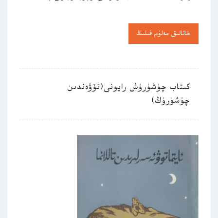
خاتالىق مەلۇم قىلىڭ
كىتاب چۈشۈرۈش رايونى(تۆۋەندىن
چۈشۈرۈڭ)