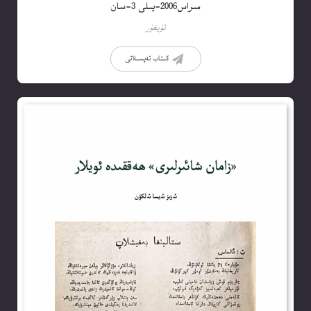
مىراس2006-يىلى 3-سان
ئۇيغۇر
كىتاب تەپسىلاتى