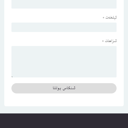
ئېلخەت
*
ئىزاھات
*