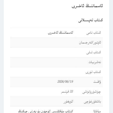
ئاسماننىڭ ئاخىرى
كىتاب تەپسىلاتى
كىتاب نامى
ئاسماننىڭ ئاخىرى
ئاپتور/تەرجىمان
كىتاب تىلى
نەشرىيات
كىتاب تۈرى
ۋاقىت
2026/06/19
چۈشۈرۈلۈشى
33 قېتىم
باشقۇرغۇچى
ئۇيغۇر
مۇقاۋا
كىتاب مۇقاۋىسى ئۈچۈن بۇ يەرنى چىكىڭ