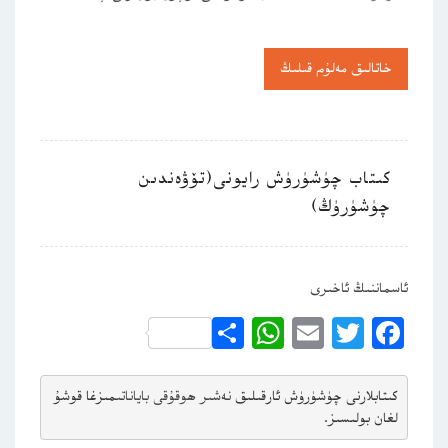
خاتالىق مەلۇم قىلىڭ
كىتاب چۈشۈرۈش رايونى(تۆۋەندىن
چۈشۈرۈڭ)
ئاسماننىڭ ئاخىرى
WhatsApp
Share
Email
Twitter
Facebook
كىتابلارنى چۈشۈرۈش ئارقىلىق 
نەشىر ھوقۇقى باياناتى
مىزغا قوشۇ
لغان بولىسىز.