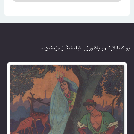
بۇ كىتابلارنىمۇ ياقتۇرۇپ قېلىشىڭىز مۇمكىن...