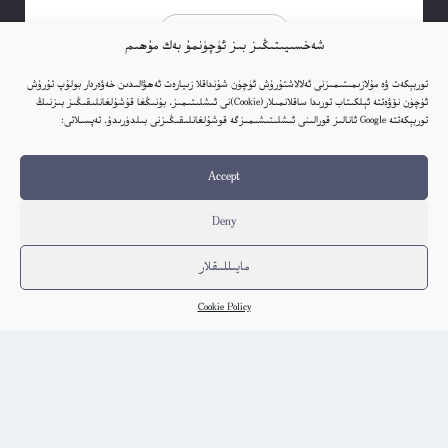
كىتاب تەپسىلاتى
شەخسىيىتىڭىز بىز ئۈچۈنمۇ بەك مۇھىم
توربېكەت ۋە مۇلازىمىتىمىزنى ئەلالاشتۇرۇش ئۈچۈن شۇنداقلا زىيارەت ئەھۋالىدىن خەۋەردار بولۇپ تۇرۇش
ئۈچۈن نۆۋەتتە ئېلكىتاب تورىدا ساقلانمىلار(Cookie)نى ئىشلىتىمىز. بۇنىڭغا قۇشۇلغانلىقىڭىز بىزنىڭ
توربېكەتتە Google ئانالىز قورالىنى ئىشلىتىشىمىزگە قوشۇلغانلىقىڭىزنى بىلدۈرىدۇ. تەپسىلاتى:
Accept
Deny
مايىللىقلار
Cookie Policy