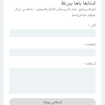
كىتابغا باھا بېرىڭ
ئېلېكتىرونلۇق خەت ئادرېسىڭىز ئاشكارىلانمايدۇ.
*
بەلگىسى بارلار
چوقۇم تولدۇرۇلىدۇ
ئاتى
*
ئېلخەت
*
ئىزاھات
*