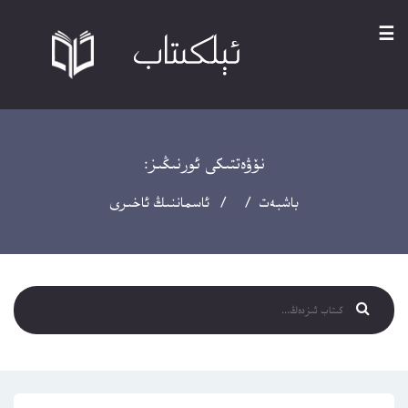
☰
نۆۋەتتىكى ئورنىڭىز:
باشبەت
/ / ئاسماننىڭ ئاخىرى