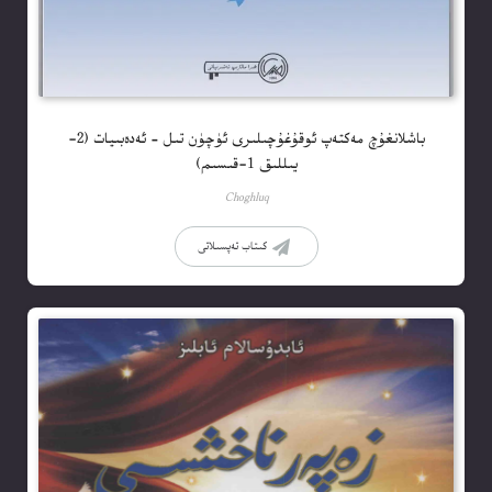
باشلانغۇچ مەكتەپ ئوقۇغۇچىلىرى ئۈچۈن تىل – ئەدەبىيات (2-
يىللىق 1-قىسىم)
Choghluq
كىتاب تەپسىلاتى