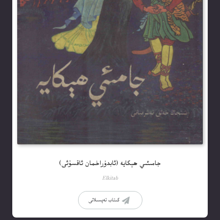
جامىئىي ھېكايە (ئابدۇراخمان ئاقسۇئى)
Elkitab
كىتاب تەپسىلاتى