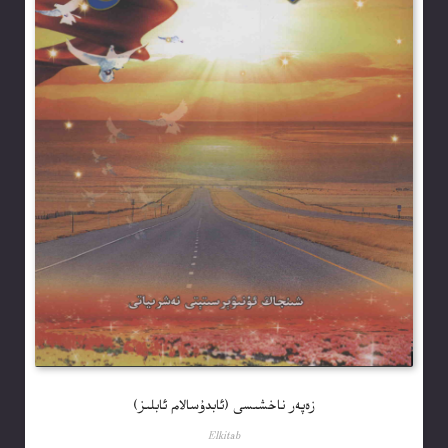
زەپەر ناخشىسى (ئابدۇسالام ئابلىز)
Elkitab