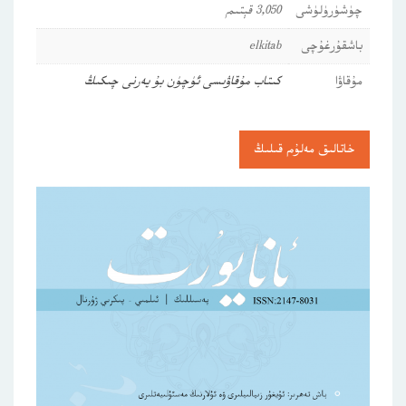
چۈشۈرۈلۈشى
3,050 قېتىم
باشقۇرغۇچى
elkitab
مۇقاۋا
كىتاب مۇقاۋىسى ئۈچۈن بۇ يەرنى چىكىڭ
خاتالىق مەلۇم قىلىڭ