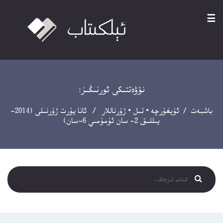
☰
نۆۋەتتىكى ئورنىڭىز:
باشبەت
/
ئۇيغۇرچە
•
تىل
•
ژۇرناللار
/ ئانا يۇرت ژۇرنىلى (2014-
يىللىق 2- سان ئۇمۇمىي 6-سان)