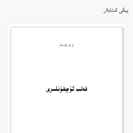
يېڭى كىتابلار