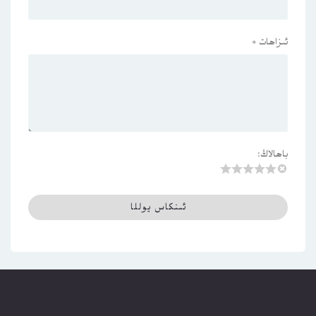
ئىزاھات
*
باھالاڭ: