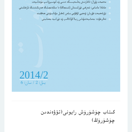
كىتاب چۈشۈرۈش رايونى(تۆۋەندىن
چۈشۈرۈڭ)