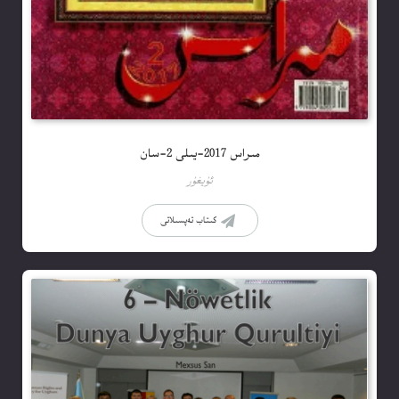
مىراس 2017-يىلى 2-سان
ئۇيغۇر
كىتاب تەپسىلاتى