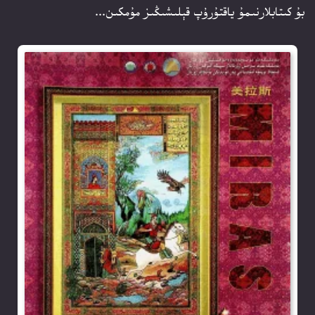
بۇ كىتابلارنىمۇ ياقتۇرۇپ قېلىشىڭىز مۇمكىن...