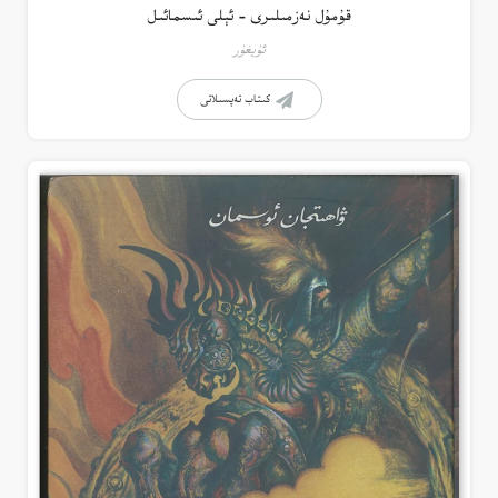
قۇمۇل نەزمىلىرى – ئېلى ئىسمائىل
ئۇيغۇر
كىتاب تەپسىلاتى