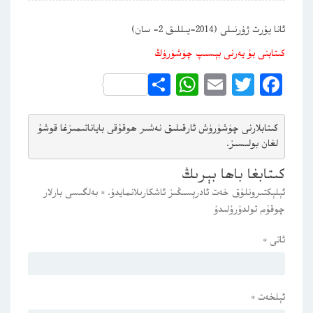
ئانا يۇرت ژۇرنىلى (2014-يىللىق 2- سان)
كىتابنى بۇ يەرنى بېسىپ چۈشۈرۈڭ
WhatsApp
Share
Email
Twitter
Facebook
كىتابلارنى چۈشۈرۈش ئارقىلىق 
نەشىر ھوقۇقى باياناتى
مىزغا قوشۇ
لغان بولىسىز.
كىتابغا باھا بېرىڭ
ئېلېكتىرونلۇق خەت ئادرېسىڭىز ئاشكارىلانمايدۇ.
*
بەلگىسى بارلار
چوقۇم تولدۇرۇلىدۇ
ئاتى
*
ئېلخەت
*