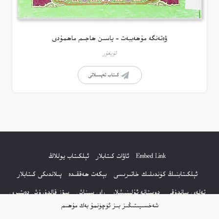
ۋەتەنگە مۇھەببەت – ياسىن ھاجىم ماھمۇدى
ئۇيغۇر
كىتاب تەپسىلاتى
Embed Link
ئاۋات كىتابلار
ئېلكىتاب يوللاڭ
ئېلكىتابنىڭ كۈندىلىك خاتىرىسى
بېكەت ھەققىدە
پىلاندىكى كىتابلار
تەلەي ساندۇقى
دوستانە ئۇلىنىشلار
راي سىناش
سۆز قالدۇرۇش دەپتىرى
شەخسىيىتىڭىز بىز ئۈچۈنمۇ بەك مۇھىم
كۆپ سورالغان سۇئاللار
كىتاب تىزىملىكى
مەخپىيەتلىك باياناتى