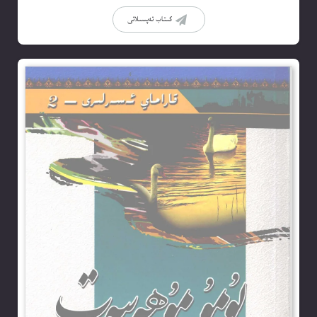
كىتاب تەپسىلاتى