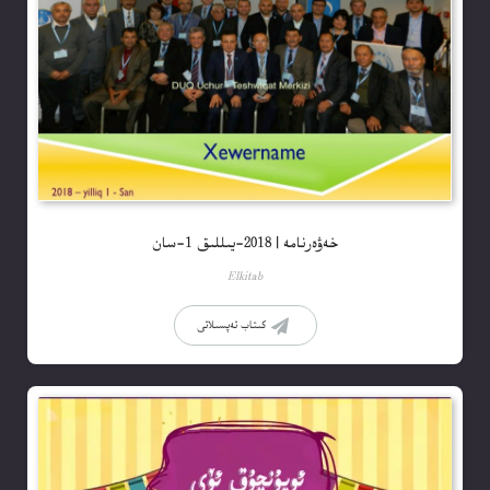
خەۋەرنامە | 2018-يىللىق 1-سان
Elkitab
كىتاب تەپسىلاتى