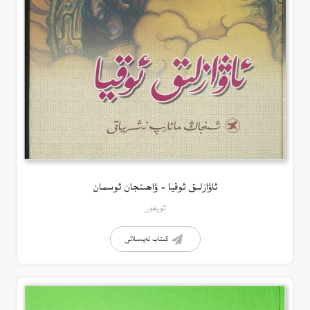
ئاۋازلىق ئوقيا – ۋاھىتجان ئوسمان
ئۇيغۇر
كىتاب تەپسىلاتى