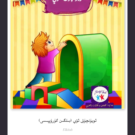
ئويۇنچۇق ئۆي (بىلگىن گۇرۇپپىسى)
Elkitab