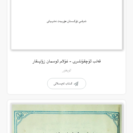
قەلب ئۇچقۇنلىرى – غۇلام ئوسمان زۇلپىقار
ئۇيغۇر
كىتاب تەپسىلاتى