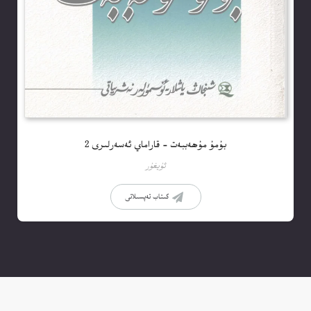
بۇمۇ مۇھەببەت – قاراماي ئەسەرلىرى 2
ئۇيغۇر
كىتاب تەپسىلاتى