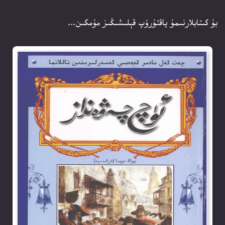
بۇ كىتابلارنىمۇ ياقتۇرۇپ قېلىشىڭىز مۇمكىن...