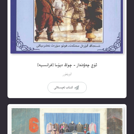
ئۈچ چەۋەنداز – چوڭ ديۇما [فرانسىيە]
ئۇيغۇر
كىتاب تەپسىلاتى