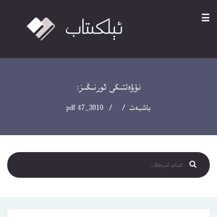
☰
نۆۋەتتىكى ئورنىڭىز:
باشبەت
/ / 3010_47 pdf