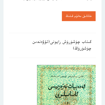
خاتالىق مەلۇم قىلىڭ
كىتاب چۈشۈرۈش رايونى(تۆۋەندىن
چۈشۈرۈڭ)