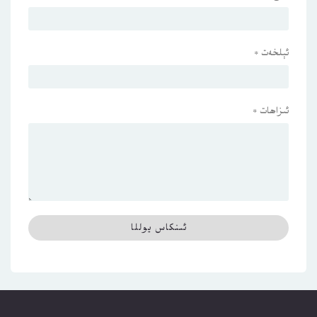
ئېلخەت
*
ئىزاھات
*