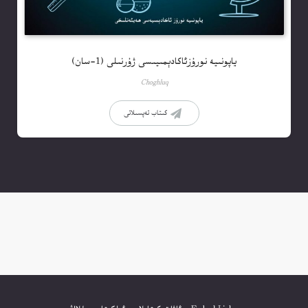
ياپونىيە نورۇزئاكادېمىيىسى ژۇرنىلى (1-سان)
Choghluq
كىتاب تەپسىلاتى