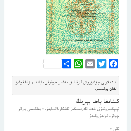
WhatsApp
Share
Email
Twitter
Facebook
كىتابلارنى چۈشۈرۈش ئارقىلىق 
نەشىر ھوقۇقى باياناتى
مىزغا قوشۇ
لغان بولىسىز.
كىتابغا باھا بېرىڭ
ئېلېكتىرونلۇق خەت ئادرېسىڭىز ئاشكارىلانمايدۇ.
*
بەلگىسى بارلار
چوقۇم تولدۇرۇلىدۇ
ئاتى
*