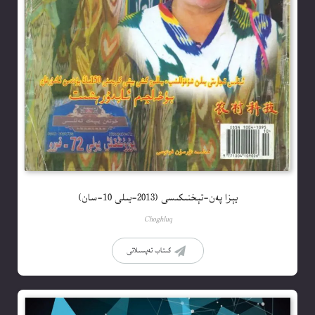
يېزا پەن-تېخنىكىسى (2013-يىلى 10-سان)
Choghluq
كىتاب تەپسىلاتى