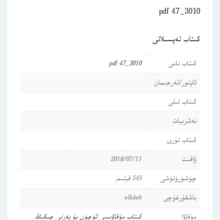
3010_47 pdf
كىتاب تەپسىلاتى
كىتاب نامى
3010_47 pdf
ئاپتور/تەرجىمان
كىتاب تىلى
نەشرىيات
كىتاب تۈرى
ۋاقىت
2018/07/11
چۈشۈرۈلۈشى
545 قېتىم
باشقۇرغۇچى
elkitab
مۇقاۋا
كىتاب مۇقاۋىسى ئۈچۈن بۇ يەرنى چىكىڭ