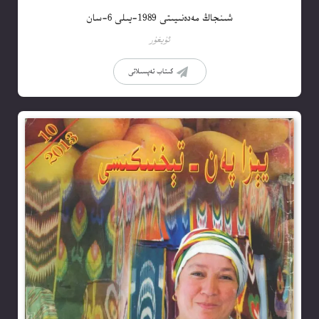
شىنجاڭ مەدەنىيىتى 1989-يىلى 6-سان
ئۇيغۇر
كىتاب تەپسىلاتى