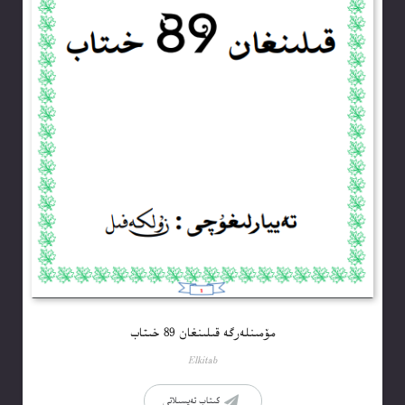
مۆمىنلەرگە قىلىنغان 89 خىتاب
Elkitab
كىتاب تەپسىلاتى