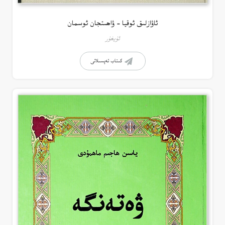
ئاۋازلىق ئوقيا – ۋاھىتجان ئوسمان
ئۇيغۇر
كىتاب تەپسىلاتى