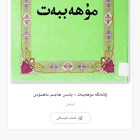
ۋەتەنگە مۇھەببەت – ياسىن ھاجىم ماھمۇدى
ئۇيغۇر
كىتاب تەپسىلاتى