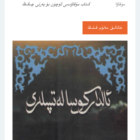
مۇقاۋا
كىتاب مۇقاۋىسى ئۈچۈن بۇ يەرنى چىكىڭ
خاتالىق مەلۇم قىلىڭ