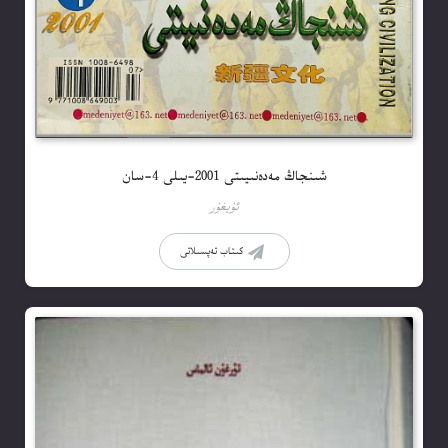
شىنجاڭ مەدەنىيىتى 2001-يىلى 4-سان
ئۇيغۇر
كىتاب تەپسىلاتى