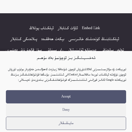
Embed Link
ئاۋات كىتابلار
ئېلكىتاب يوللاڭ
ئېلكىتابنىڭ كۈندىلىك خاتىرىسى
بېكەت ھەققىدە
پىلاندىكى كىتابلار
تەلەي ساندۇقى
دوستانە ئۇلىنىشلار
راي سىناش
سۆز قالدۇرۇش دەپتىرى
شەخسىيىتىڭىز بىز ئۈچۈنمۇ بەك مۇھىم
كۆپ سورالغان سۇئاللار
كىتاب تىزىملىكى
مەخپىيەتلىك باياناتى
توربېكەت ۋە مۇلازىمىتىمىزنى ئەلالاشتۇرۇش ئۈچۈن شۇنداقلا زىيارەت ئەھۋالىدىن خەۋەردار بولۇپ تۇرۇش
نەشىر ھوقۇقى باياناتى
ئۈچۈن نۆۋەتتە ئېلكىتاب تورىدا ساقلانمىلار(Cookie)نى ئىشلىتىمىز. بۇنىڭغا قۇشۇلغانلىقىڭىز بىزنىڭ
توربېكەتتە Google ئانالىز قورالىنى ئىشلىتىشىمىزگە قوشۇلغانلىقىڭىزنى بىلدۈرىدۇ. تەپسىلاتى:
© 2017-2026 تور بېكەتنىڭ بارلىق ھوقۇقى ئېلكىتاب تورى غا مەنسۇپ.
Accept
تور بېكەت ھەققىدە تەكلىپ - پىكىر بولسا، تۆۋەندىكى ئېلخەت ئارقىلىق بېكەت
باشلىقى بىلەن بىۋاستە ئالاقە قىلىڭ: elkitabtori@gmail.com
Deny
ھەر كۈنى يېڭى كىتابلار قوشۇلىۋاتىدۇ...
مايىللىقلار