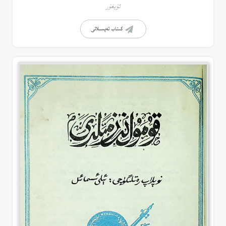
ئۇيغۇر
كىتاب تەپسىلاتى