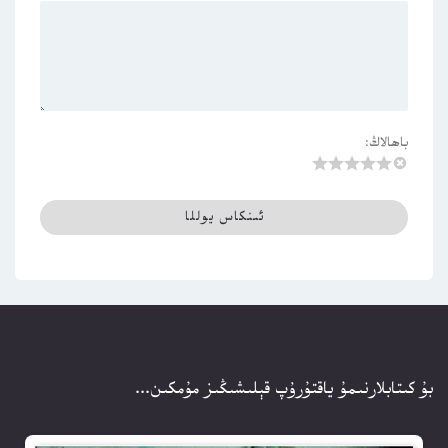
باھالاڭ:
بۇ كىتابلارنىمۇ ياقتۇرۇپ قېلىشىڭىز مۇمكىن...