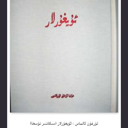
تۇرغۇن ئالماس : ئۇيغۇرلار (سىكاننىر نۇسخا)