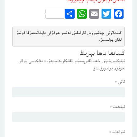
كىتابنى بۇ يەرنى بېسىپ چۈشۈرۈڭ
WhatsApp
Share
Email
Twitter
Facebook
كىتابلارنى چۈشۈرۈش ئارقىلىق 
نەشىر ھوقۇقى باياناتى
مىزغا قوشۇ
لغان بولىسىز.
كىتابغا باھا بېرىڭ
ئېلېكتىرونلۇق خەت ئادرېسىڭىز ئاشكارىلانمايدۇ.
*
بەلگىسى بارلار
چوقۇم تولدۇرۇلىدۇ
ئاتى
*
ئېلخەت
*
ئىزاھات
*