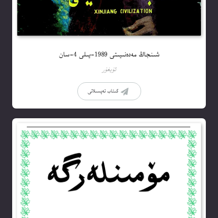
شىنجاڭ مەدەنىيىتى 1989-يىلى 4-سان
ئۇيغۇر
كىتاب تەپسىلاتى