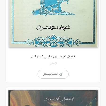
قۇمۇل نەزمىلىرى – ئېلى ئىسمائىل
ئۇيغۇر
كىتاب تەپسىلاتى