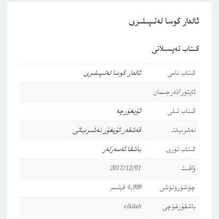
ئالدار كوسا لەتىپىلىرى
كىتاب تەپسىلاتى
كىتاب نامى
ئالدار كوسا لەتىپىلىرى
ئاپتور/تەرجىمان
كىتاب تىلى
ئۇيغۇرچە
نەشرىيات
قەشقەر ئۇيغۇر نەشىرىياتى
كىتاب تۈرى
باشقا ئەسەرلەر
ۋاقىت
2017/12/01
چۈشۈرۈلۈشى
4,999 قېتىم
باشقۇرغۇچى
elkitab