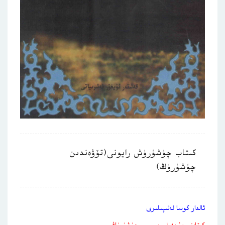
كىتاب چۈشۈرۈش رايونى(تۆۋەندىن
چۈشۈرۈڭ)
ئالدار كوسا لەتىپىلىرى