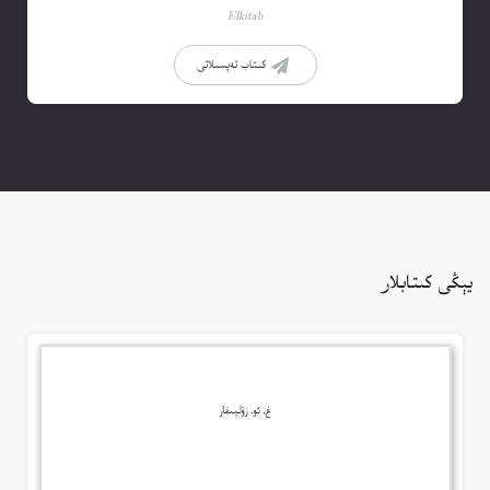
Elkitab
كىتاب تەپسىلاتى
يېڭى كىتابلار