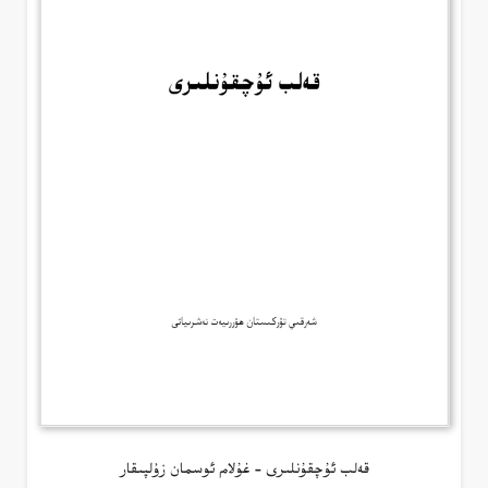
قەلب ئۇچقۇنلىرى – غۇلام ئوسمان زۇلپىقار