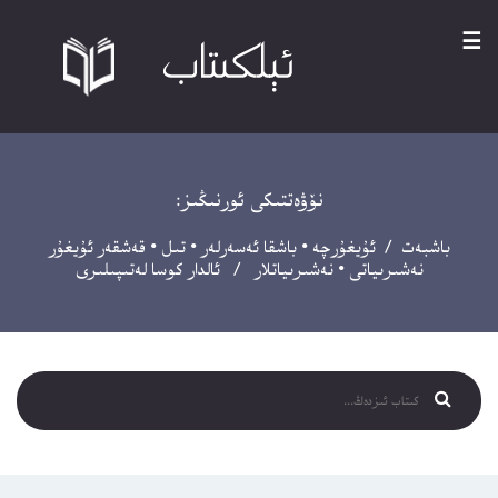
☰
نۆۋەتتىكى ئورنىڭىز:
باشبەت
/
ئۇيغۇرچە
•
باشقا ئەسەرلەر
•
تىل
•
قەشقەر ئۇيغۇر
نەشىرىياتى
•
نەشىرىياتلار
/ ئالدار كوسا لەتىپىلىرى