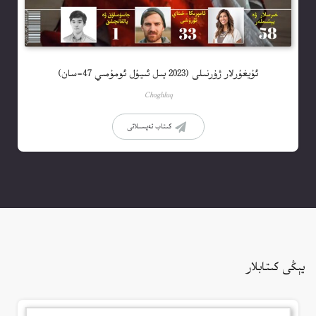
ئۇيغۇرلار ژۇرنىلى (2023 يىل ئىيۇل ئومۇمىي 47-سان)
Choghluq
كىتاب تەپسىلاتى
يېڭى كىتابلار