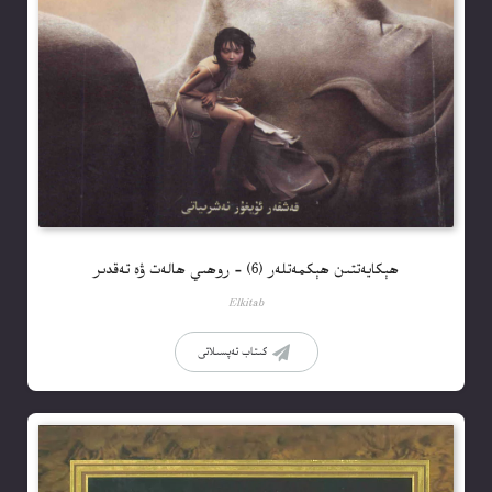
ھېكايەتتىن ھېكمەتلەر (6) – روھىي ھالەت ۋە تەقدىر
Elkitab
كىتاب تەپسىلاتى