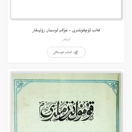
قەلب ئۇچقۇنلىرى – غۇلام ئوسمان زۇلپىقار
ئۇيغۇر
كىتاب تەپسىلاتى