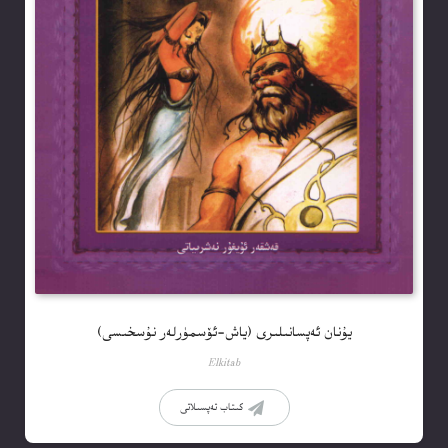
يۇنان ئەپسانىلىرى (ياش-ئۆسمۈرلەر نۇسخىسى)
Elkitab
كىتاب تەپسىلاتى