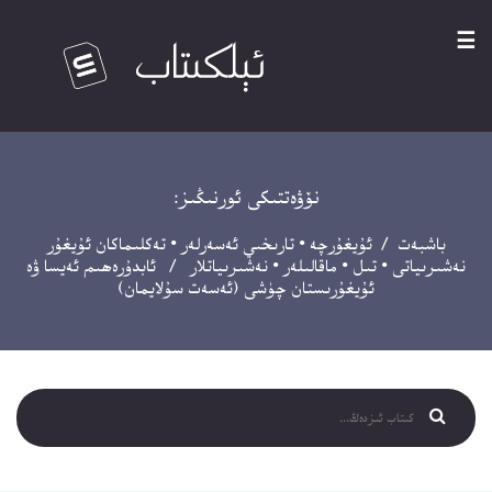
☰
نۆۋەتتىكى ئورنىڭىز:
باشبەت
/
ئۇيغۇرچە
•
تارىخىي ئەسەرلەر
•
تەكلىماكان ئۇيغۇر
نەشىرىياتى
•
تىل
•
ماقالىلەر
•
نەشىرىياتلار
/ ئابدۇرەھىم ئەيسا ۋە
ئۇيغۇرىستان چۈشى (ئەسەت سۇلايمان)