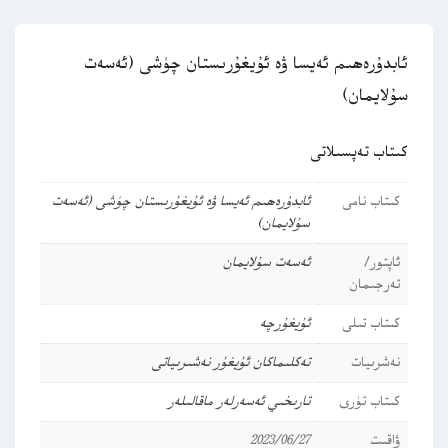
ئابدۇرەھىم ئەيسا ۋە ئۇيغۇرىستان چۈشى (ئەسەت
سۇلايمان)
كىتاب تەپسىلاتى
كىتاب نامى
ئابدۇرەھىم ئەيسا ۋە ئۇيغۇرىستان چۈشى (ئەسەت
سۇلايمان)
ئاپتور/
ئەسەت سۇلايمان
تەرجىمان
كىتاب تىلى
ئۇيغۇرچە
نەشرىيات
تەكلىماكان ئۇيغۇر نەشىرىياتى
كىتاب تۈرى
تارىخىي ئەسەرلەر
ماقالىلەر
ۋاقىت
2023/06/27