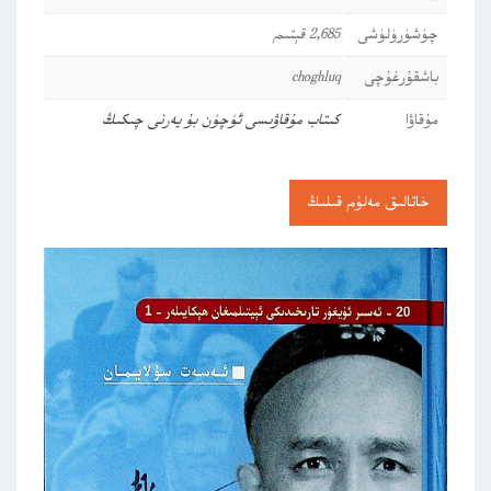
چۈشۈرۈلۈشى
2,685 قېتىم
باشقۇرغۇچى
choghluq
مۇقاۋا
كىتاب مۇقاۋىسى ئۈچۈن بۇ يەرنى چىكىڭ
خاتالىق مەلۇم قىلىڭ