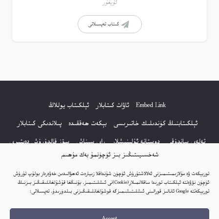
ئۇيغۇر
كىتاب تەپسىلاتى
Embed Link
ئاۋات كىتابلار
ئېلكىتاب يوللاڭ
ئېلكىتابنىڭ كۈندىلىك خاتىرىسى
بېكەت ھەققىدە
پىلاندىكى كىتابلار
تەلەي ساندۇقى
دوستانە ئۇلىنىشلار
راي سىناش
سۆز قالدۇرۇش دەپتىرى
شەخسىيىتىڭىز بىز ئۈچۈنمۇ بەك مۇھىم
كۆپ سورالغان سۇئاللار
كىتاب تىزىملىكى
مەخپىيەتلىك باياناتى
توربېكەت ۋە مۇلازىمىتىمىزنى ئەلالاشتۇرۇش ئۈچۈن شۇنداقلا زىيارەت ئەھۋالىدىن خەۋەردار بولۇپ تۇرۇش
نەشىر ھوقۇقى باياناتى
ئۈچۈن نۆۋەتتە ئېلكىتاب تورىدا ساقلانمىلار(Cookie)نى ئىشلىتىمىز. بۇنىڭغا قۇشۇلغانلىقىڭىز بىزنىڭ
توربېكەتتە Google ئانالىز قورالىنى ئىشلىتىشىمىزگە قوشۇلغانلىقىڭىزنى بىلدۈرىدۇ. تەپسىلاتى:
© 2017-2026 تور بېكەتنىڭ بارلىق ھوقۇقى ئېلكىتاب تورى غا مەنسۇپ.