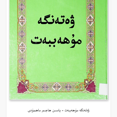
ۋەتەنگە مۇھەببەت – ياسىن ھاجىم ماھمۇدى