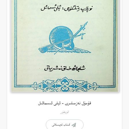
قۇمۇل نەزمىلىرى – ئېلى ئىسمائىل
ئۇيغۇر
كىتاب تەپسىلاتى