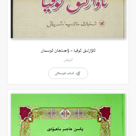
ئاۋازلىق ئوقيا – ۋاھىتجان ئوسمان
ئۇيغۇر
كىتاب تەپسىلاتى