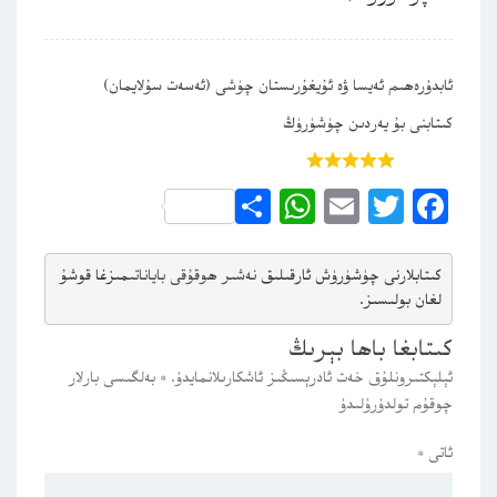
ئابدۇرەھىم ئەيسا ۋە ئۇيغۇرىستان چۈشى (ئەسەت سۇلايمان)
كىتابنى بۇ يەردىن چۈشۈرۈڭ
باھالاڭ:
WhatsApp
Share
Email
Twitter
Facebook
كىتابلارنى چۈشۈرۈش ئارقىلىق 
نەشىر ھوقۇقى باياناتى
مىزغا قوشۇ
لغان بولىسىز.
كىتابغا باھا بېرىڭ
ئېلېكتىرونلۇق خەت ئادرېسىڭىز ئاشكارىلانمايدۇ.
*
بەلگىسى بارلار
چوقۇم تولدۇرۇلىدۇ
ئاتى
*