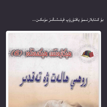
بۇ كىتابلارنىمۇ ياقتۇرۇپ قېلىشىڭىز مۇمكىن...