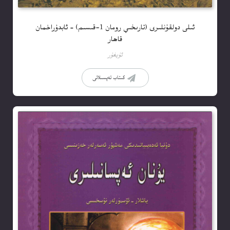
ئىلى دولقۇنلىرى (تارىخىي رومان 1-قىسىم) – ئابدۇراخمان
قاھار
ئۇيغۇر
كىتاب تەپسىلاتى