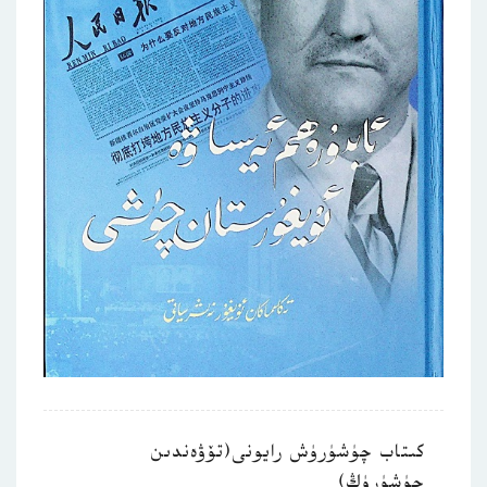
كىتاب چۈشۈرۈش رايونى(تۆۋەندىن
چۈشۈرۈڭ)