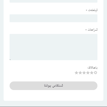
ئېلخەت
*
ئىزاھات
*
باھالاڭ: