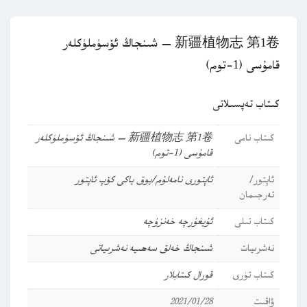
新疆植物志 第1卷 — شىنجاڭ ئۆسۈملۈكلەر
قامۇسى (1-توم)
كىتاب تەپسىلاتى
كىتاب نامى
新疆植物志 第1卷 — شىنجاڭ ئۆسۈملۈكلەر
قامۇسى (1-توم)
ئاپتور/
ئاپتورى نامەلۇم/يوق ياكى كۆپ ئاپتور
تەرجىمان
كىتاب تىلى
ئۇيغۇرچە
خەنزۇچە
نەشرىيات
شىنجاڭ خەلق سەھىيە نەشرىياتى
كىتاب تۈرى
قورال كىتابلار
ۋاقىت
2021/01/28