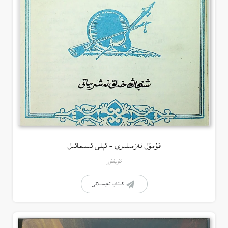
قۇمۇل نەزمىلىرى – ئېلى ئىسمائىل
ئۇيغۇر
كىتاب تەپسىلاتى