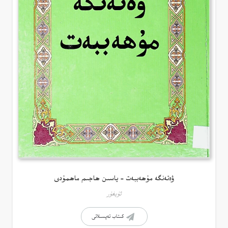
ۋەتەنگە مۇھەببەت – ياسىن ھاجىم ماھمۇدى
ئۇيغۇر
كىتاب تەپسىلاتى