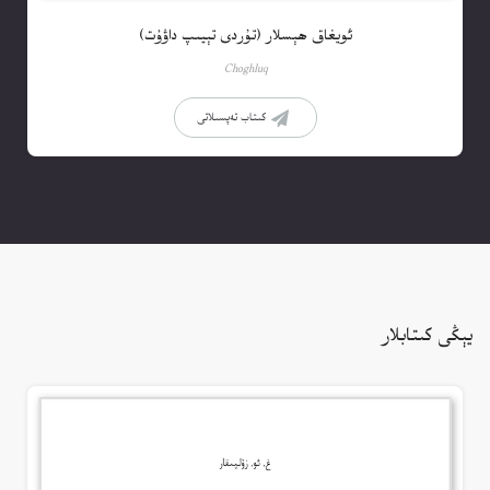
ئويغاق ھېسلار (تۇردى تېيىپ داۋۇت)
Choghluq
كىتاب تەپسىلاتى
يېڭى كىتابلار