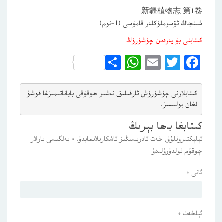
新疆植物志 第1卷
شىنجاڭ ئۆسۈملۈكلەر قامۇسى (1-توم)
كىتابنى بۇ يەردىن چۈشۈرۈڭ
WhatsApp
Share
Email
Twitter
Facebook
كىتابلارنى چۈشۈرۈش ئارقىلىق 
نەشىر ھوقۇقى باياناتى
مىزغا قوشۇ
لغان بولىسىز.
كىتابغا باھا بېرىڭ
ئېلېكتىرونلۇق خەت ئادرېسىڭىز ئاشكارىلانمايدۇ.
*
بەلگىسى بارلار
چوقۇم تولدۇرۇلىدۇ
ئاتى
*
ئېلخەت
*