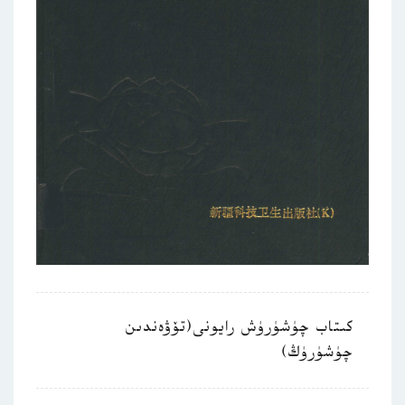
كىتاب چۈشۈرۈش رايونى(تۆۋەندىن
چۈشۈرۈڭ)