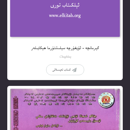
گېرمانچە – ئۇيغۇرچە سېلىشتۇرما ھېكايىلەر
Choghluq
كىتاب تەپسىلاتى