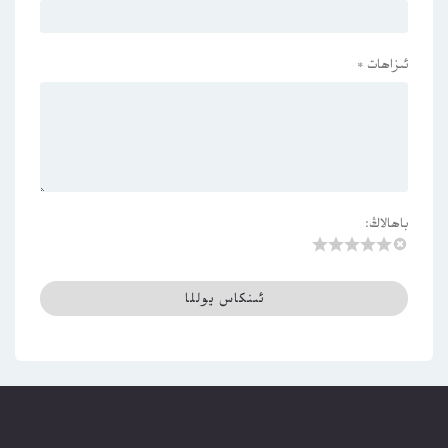
ئىزاھات
*
باھالاڭ: