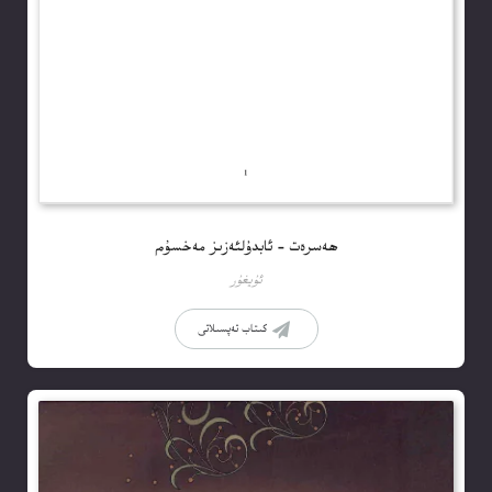
ھەسرەت – ئابدۇلئەزىز مەخسۇم
ئۇيغۇر
كىتاب تەپسىلاتى