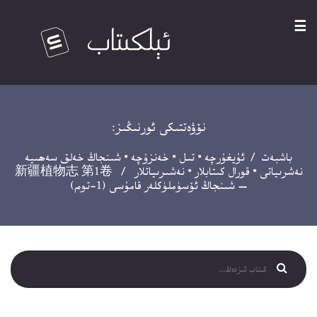
☰
نۆۋەتتىكى ئورنىڭىز:
باشبەت
/
ئۇيغۇرچە
•
تىل
•
خەنزۇچە
•
شىنجاڭ خەلق سەھىيە
نەشرىياتى
•
قورال كىتابلار
•
نەشىرىياتلار
/ 新疆植物志 第1卷
— شىنجاڭ ئۆسۈملۈكلەر قامۇسى (1-توم)