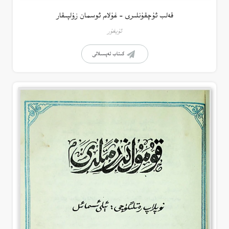
قەلب ئۇچقۇنلىرى – غۇلام ئوسمان زۇلپىقار
ئۇيغۇر
كىتاب تەپسىلاتى