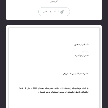
ئۇيغۇر
كىتاب تەپسىلاتى