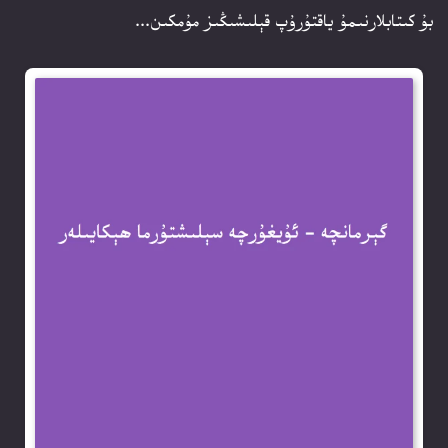
بۇ كىتابلارنىمۇ ياقتۇرۇپ قېلىشىڭىز مۇمكىن...