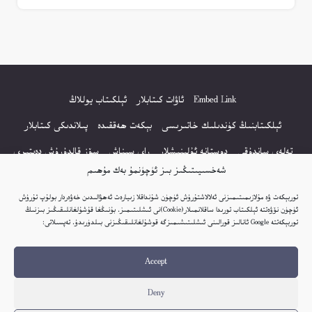
Embed Link
ئاۋات كىتابلار
ئېلكىتاب يوللاڭ
ئېلكىتابنىڭ كۈندىلىك خاتىرىسى
بېكەت ھەققىدە
پىلاندىكى كىتابلار
تەلەي ساندۇقى
دوستانە ئۇلىنىشلار
راي سىناش
سۆز قالدۇرۇش دەپتىرى
شەخسىيىتىڭىز بىز ئۈچۈنمۇ بەك مۇھىم
كۆپ سورالغان سۇئاللار
كىتاب تىزىملىكى
مەخپىيەتلىك باياناتى
توربېكەت ۋە مۇلازىمىتىمىزنى ئەلالاشتۇرۇش ئۈچۈن شۇنداقلا زىيارەت ئەھۋالىدىن خەۋەردار بولۇپ تۇرۇش
نەشىر ھوقۇقى باياناتى
ئۈچۈن نۆۋەتتە ئېلكىتاب تورىدا ساقلانمىلار(Cookie)نى ئىشلىتىمىز. بۇنىڭغا قۇشۇلغانلىقىڭىز بىزنىڭ
توربېكەتتە Google ئانالىز قورالىنى ئىشلىتىشىمىزگە قوشۇلغانلىقىڭىزنى بىلدۈرىدۇ. تەپسىلاتى:
© 2017-2026 تور بېكەتنىڭ بارلىق ھوقۇقى ئېلكىتاب تورى غا مەنسۇپ.
Accept
تور بېكەت ھەققىدە تەكلىپ - پىكىر بولسا، تۆۋەندىكى ئېلخەت ئارقىلىق بېكەت
باشلىقى بىلەن بىۋاستە ئالاقە قىلىڭ: elkitabtori@gmail.com
Deny
ھەر كۈنى يېڭى كىتابلار قوشۇلىۋاتىدۇ...