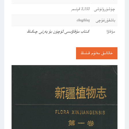
چۈشۈرۈلۈشى
3,153 قېتىم
باشقۇرغۇچى
choghluq
مۇقاۋا
كىتاب مۇقاۋىسى ئۈچۈن بۇ يەرنى چىكىڭ
خاتالىق مەلۇم قىلىڭ