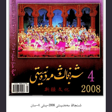
شىنجاڭ مەدەنىيىتى 2008-يىلى 4-سان