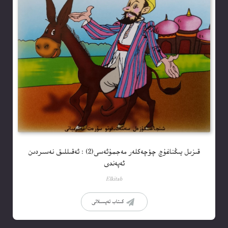
قىزىل يىڭناغۇچ چۆچەكلەر مەجمۇئەسى(2) : ئەقىللىق نەسىردىن
ئەپەندى
Elkitab
كىتاب تەپسىلاتى