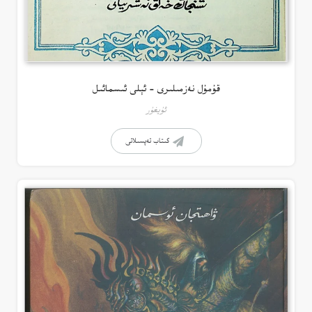
قۇمۇل نەزمىلىرى – ئېلى ئىسمائىل
ئۇيغۇر
كىتاب تەپسىلاتى