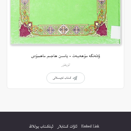
ۋەتەنگە مۇھەببەت – ياسىن ھاجىم ماھمۇدى
ئۇيغۇر
كىتاب تەپسىلاتى
Embed Link
ئاۋات كىتابلار
ئېلكىتاب يوللاڭ