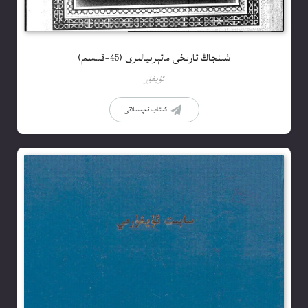
شىنجاڭ تارىخى ماتېرىيالىرى (45-قىسىم)
ئۇيغۇر
كىتاب تەپسىلاتى