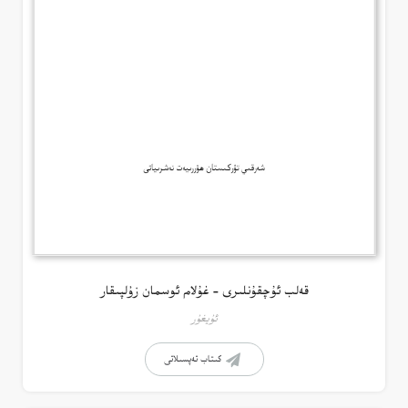
قەلب ئۇچقۇنلىرى – غۇلام ئوسمان زۇلپىقار
ئۇيغۇر
كىتاب تەپسىلاتى