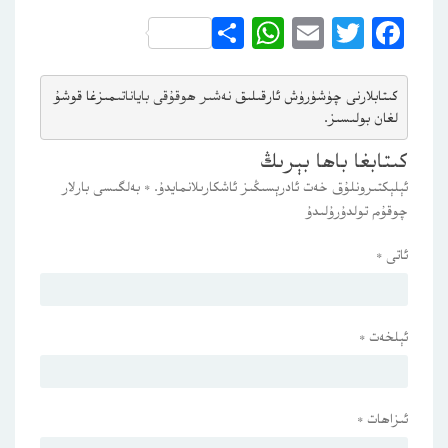
WhatsApp
Share
Email
Twitter
Facebook
كىتابلارنى چۈشۈرۈش ئارقىلىق 
نەشىر ھوقۇقى باياناتى
مىزغا قوشۇ
لغان بولىسىز.
كىتابغا باھا بېرىڭ
ئېلېكتىرونلۇق خەت ئادرېسىڭىز ئاشكارىلانمايدۇ.
*
بەلگىسى بارلار
چوقۇم تولدۇرۇلىدۇ
ئاتى
*
ئېلخەت
*
ئىزاھات
*