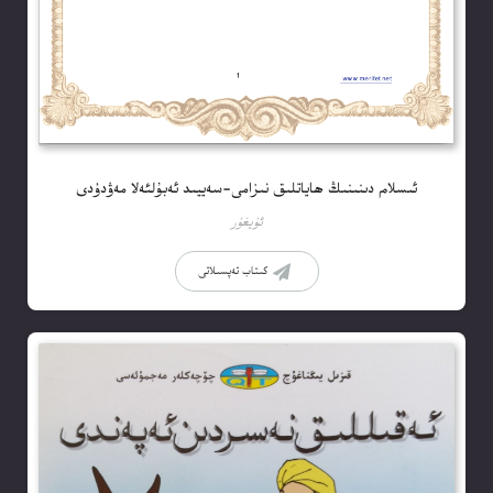
ئىسلام دىنىنىڭ ھاياتلىق نىزامى-سەييىد ئەبۇلئەلا مەۋدۇدى
ئۇيغۇر
كىتاب تەپسىلاتى