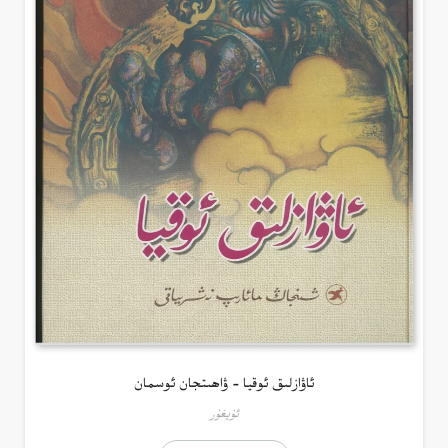
ئاۋازلىق ئوقيا – ۋاھىتجان ئوسمان
ئۇيغۇر