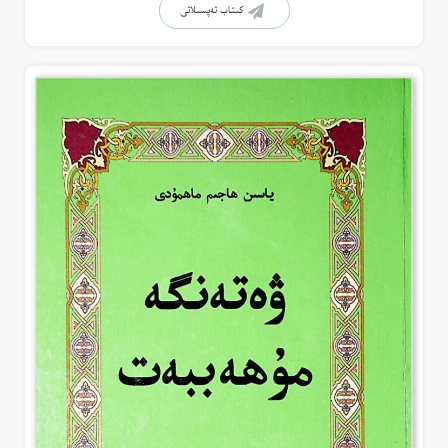
كىتاب تەپسىلاتى