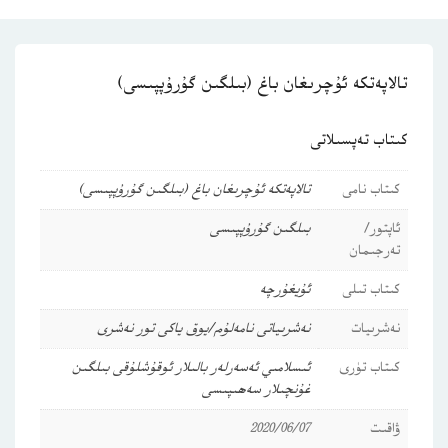
تالاپەتكە ئۇچرىغان باغ (بىلگىن گۇرۇپپىسى)
كىتاب تەپسىلاتى
كىتاب نامى
تالاپەتكە ئۇچرىغان باغ (بىلگىن گۇرۇپپىسى)
ئاپتور/
بىلگىن گۇرۇپپىسى
تەرجىمان
كىتاب تىلى
ئۇيغۇرچە
نەشرىيات
نەشرىياتى نامەلۇم/يوق ياكى تور نەشرى
كىتاب تۈرى
ئىسلامىي ئەسەرلەر
بالىلار ئوقۇشلۇقى
بىلگىن
غۇنچىلار سەھىپىسى
ۋاقىت
2020/06/07