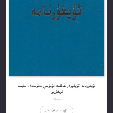
ئۇيغۇرنامە (ئۇيغۇرلار ھەققىدە ئۇمۇمىي مەلۇمات) – سابىت
ئۇيغۇرىي
Elkitab
كىتاب تەپسىلاتى