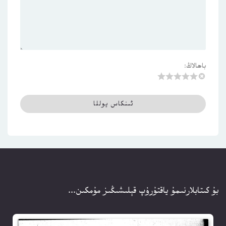
باھالاڭ:
بۇ كىتابلارنىمۇ ياقتۇرۇپ قېلىشىڭىز مۇمكىن...