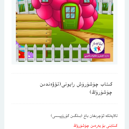
كىتاب چۈشۈرۈش رايونى(تۆۋەندىن
چۈشۈرۈڭ)
تالاپەتكە ئۇچرىغان باغ (بىلگىن گۇرۇپپىسى)
كىتابنى بۇ يەردىن چۈشۈرۈڭ