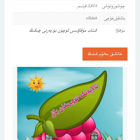
چۈشۈرۈلۈشى
3,614 قېتىم
باشقۇرغۇچى
elkitab
مۇقاۋا
كىتاب مۇقاۋىسى ئۈچۈن بۇ يەرنى چىكىڭ
خاتالىق مەلۇم قىلىڭ