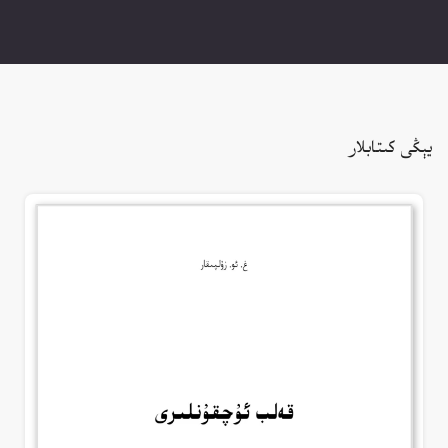
يېڭى كىتابلار