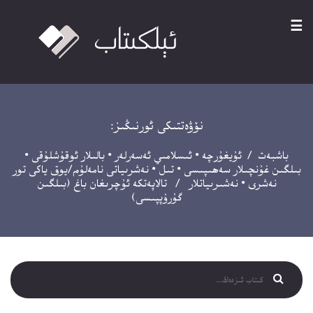
☰
نۆۋەتتىكى ئورنىڭىز:
باشبەت
/
ئۇيغۇرچە
•
ئىسلامىي ئەسەرلەر
•
بالىلار ئوقۇشلۇقى
•
بىلگىن غۇنچىلار سەھىپىسى
•
تىل
•
نەشرىياتى نامەلۇم/يوق ياكى تور
نەشرى
•
نەشىرىياتلار
/ تالاپەتكە ئۇچرىغان باغ (بىلگىن
گۇرۇپپىسى)