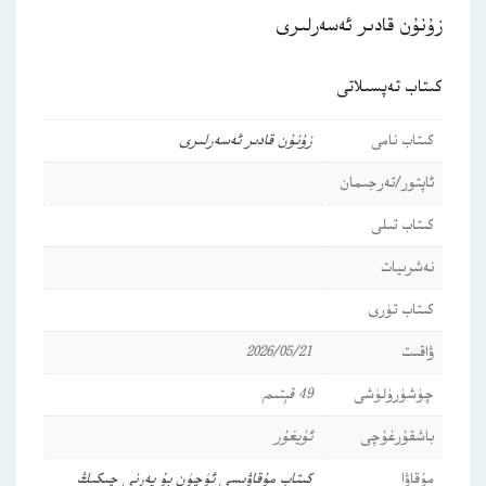
زۇنۇن قادىر ئەسەرلىرى
كىتاب تەپسىلاتى
كىتاب نامى
زۇنۇن قادىر ئەسەرلىرى
ئاپتور/تەرجىمان
كىتاب تىلى
نەشرىيات
كىتاب تۈرى
ۋاقىت
2026/05/21
چۈشۈرۈلۈشى
49 قېتىم
باشقۇرغۇچى
ئۇيغۇر
مۇقاۋا
كىتاب مۇقاۋىسى ئۈچۈن بۇ يەرنى چىكىڭ