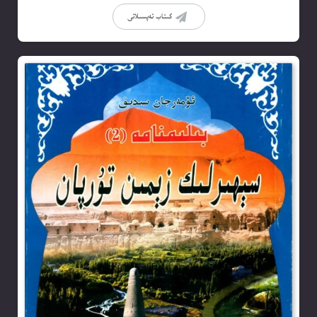
كىتاب تەپسىلاتى