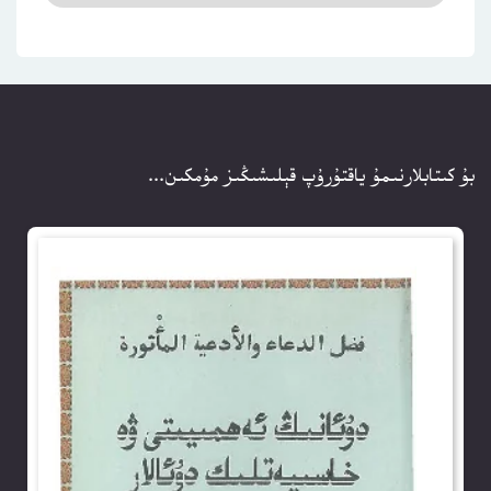
بۇ كىتابلارنىمۇ ياقتۇرۇپ قېلىشىڭىز مۇمكىن...