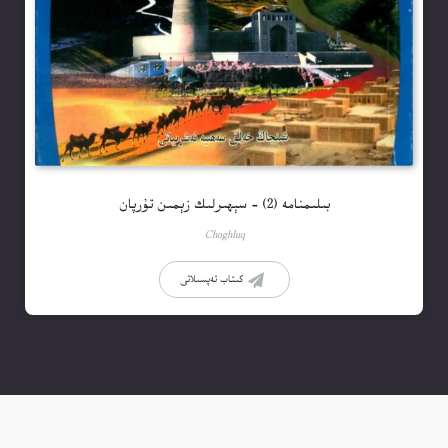
بىلىمنامە (2) – سېھىرلىك زېمىن تۇرپان
Choghluq
كىتاب تەپسىلاتى