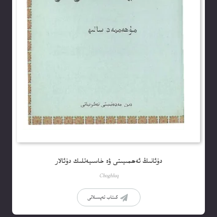
دۇئانىڭ ئەھمىيىتى ۋە خاسىيەتلىك دۇئالار
Choghluq
كىتاب تەپسىلاتى