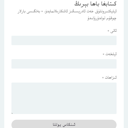
كىتابغا باھا بېرىڭ
ئېلېكتىرونلۇق خەت ئادرېسىڭىز ئاشكارىلانمايدۇ.
*
بەلگىسى بارلار
چوقۇم تولدۇرۇلىدۇ
ئاتى
*
ئېلخەت
*
ئىزاھات
*