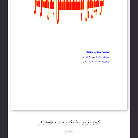
كومپىيۇتېر تېخنىكىسىدىن جەۋھەرلەر
Elkitab