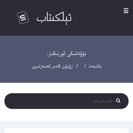
☰
نۆۋەتتىكى ئورنىڭىز:
باشبەت
/ / زۇنۇن قادىر ئەسەرلىرى