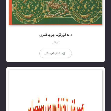
دەدە قۇرقۇت چۆچەكلىرى
ئۇيغۇر
كىتاب تەپسىلاتى