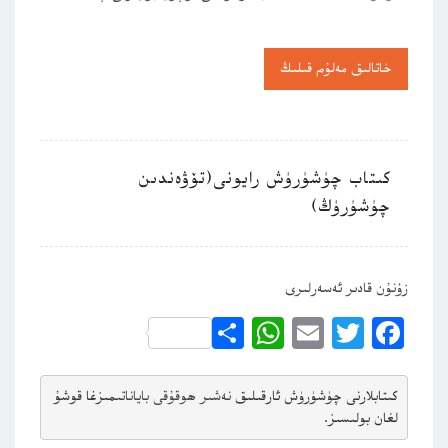
خاتالىق مەلۇم قىلىڭ
كىتاب چۈشۈرۈش رايونى(تۆۋەندىن
چۈشۈرۈڭ)
زۇنۇن قادىر ئەسەرلىرى
WhatsApp
Share
Email
Twitter
Facebook
كىتابلارنى چۈشۈرۈش ئارقىلىق 
نەشىر ھوقۇقى باياناتى
مىزغا قوشۇ
لغان بولىسىز.