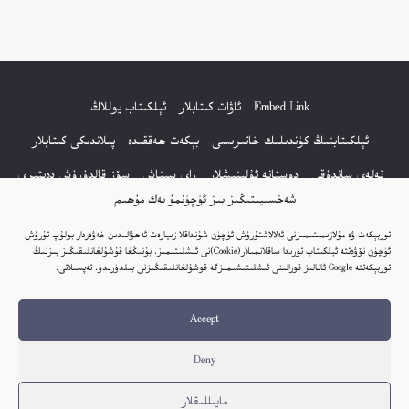
Embed Link
ئاۋات كىتابلار
ئېلكىتاب يوللاڭ
ئېلكىتابنىڭ كۈندىلىك خاتىرىسى
بېكەت ھەققىدە
پىلاندىكى كىتابلار
تەلەي ساندۇقى
دوستانە ئۇلىنىشلار
راي سىناش
سۆز قالدۇرۇش دەپتىرى
شەخسىيىتىڭىز بىز ئۈچۈنمۇ بەك مۇھىم
كۆپ سورالغان سۇئاللار
كىتاب تىزىملىكى
مەخپىيەتلىك باياناتى
توربېكەت ۋە مۇلازىمىتىمىزنى ئەلالاشتۇرۇش ئۈچۈن شۇنداقلا زىيارەت ئەھۋالىدىن خەۋەردار بولۇپ تۇرۇش
نەشىر ھوقۇقى باياناتى
ئۈچۈن نۆۋەتتە ئېلكىتاب تورىدا ساقلانمىلار(Cookie)نى ئىشلىتىمىز. بۇنىڭغا قۇشۇلغانلىقىڭىز بىزنىڭ
توربېكەتتە Google ئانالىز قورالىنى ئىشلىتىشىمىزگە قوشۇلغانلىقىڭىزنى بىلدۈرىدۇ. تەپسىلاتى:
© 2017-2026 تور بېكەتنىڭ بارلىق ھوقۇقى ئېلكىتاب تورى غا مەنسۇپ.
Accept
تور بېكەت ھەققىدە تەكلىپ - پىكىر بولسا، تۆۋەندىكى ئېلخەت ئارقىلىق بېكەت
باشلىقى بىلەن بىۋاستە ئالاقە قىلىڭ: elkitabtori@gmail.com
Deny
ھەر كۈنى يېڭى كىتابلار قوشۇلىۋاتىدۇ...
مايىللىقلار