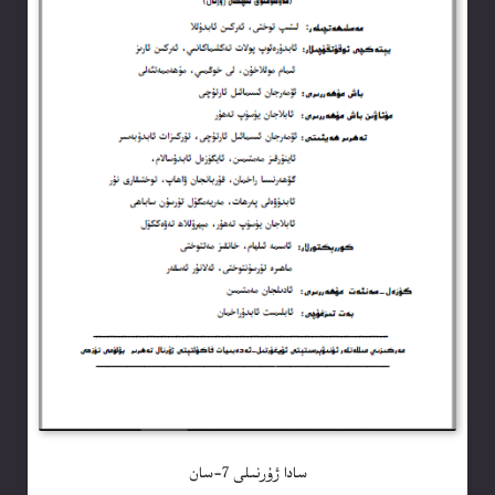
سادا ژۇرنىلى 7-سان