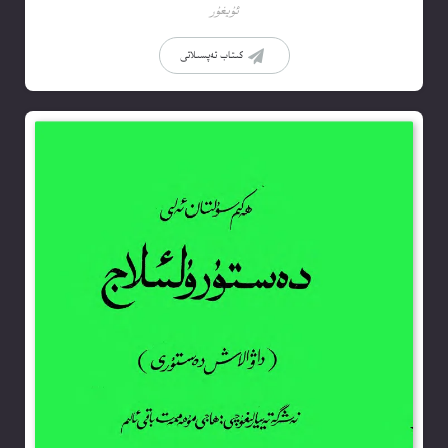
ئۇيغۇر
كىتاب تەپسىلاتى