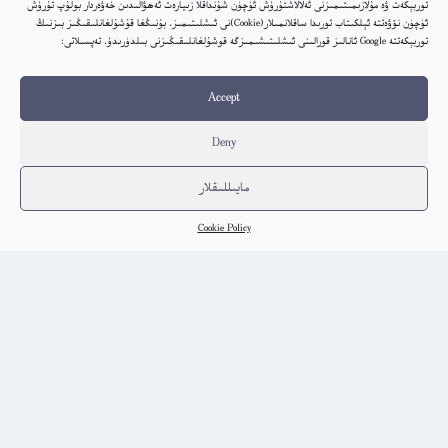
توربېكەت ۋە مۇلازىمىتىمىزنى ئەلالاشتۇرۇش ئۈچۈن شۇنداقلا زىيارەت ئەھۋالىدىن خەۋەردار بولۇپ تۇرۇش
ئۈچۈن نۆۋەتتە ئېلكىتاب تورىدا ساقلانمىلار(Cookie)نى ئىشلىتىمىز. بۇنىڭغا قۇشۇلغانلىقىڭىز بىزنىڭ
توربېكەتتە Google ئانالىز قورالىنى ئىشلىتىشىمىزگە قوشۇلغانلىقىڭىزنى بىلدۈرىدۇ. تەپسىلاتى:
Accept
Deny
مايىللىقلار
Cookie Policy
ناماز ۋە ئۇنىڭ ئەھكاملىرى (مۇھەممەد يۈسۈپ)
Choghluq
كىتاب تەپسىلاتى