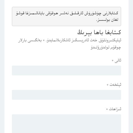
كىتابلارنى چۈشۈرۈش ئارقىلىق 
نەشىر ھوقۇقى باياناتى
مىزغا قوشۇ
لغان بولىسىز.
كىتابغا باھا بېرىڭ
ئېلېكتىرونلۇق خەت ئادرېسىڭىز ئاشكارىلانمايدۇ.
*
بەلگىسى بارلار
چوقۇم تولدۇرۇلىدۇ
ئاتى
*
ئېلخەت
*
ئىزاھات
*