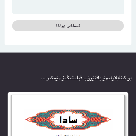
بۇ كىتابلارنىمۇ ياقتۇرۇپ قېلىشىڭىز مۇمكىن...