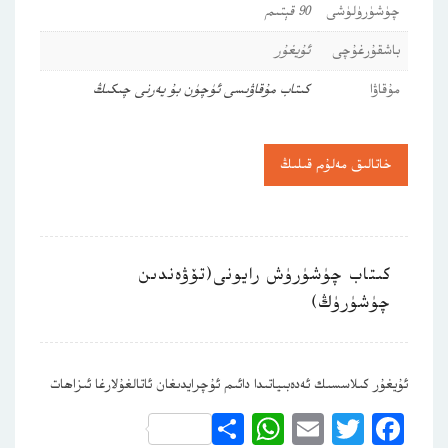
چۈشۈرۈلۈشى
90 قېتىم
باشقۇرغۇچى
ئۇيغۇر
مۇقاۋا
كىتاب مۇقاۋىسى ئۈچۈن بۇ يەرنى چىكىڭ
خاتالىق مەلۇم قىلىڭ
كىتاب چۈشۈرۈش رايونى(تۆۋەندىن
چۈشۈرۈڭ)
ئۇيغۇر كىلاسسىك ئەدەبىياتىدا دائىم ئۇچرايدىغان ئاتالغۇلارغا ئىزاھات
WhatsApp
Share
Email
Twitter
Facebook