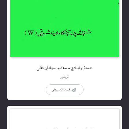
دەستۇرۇلئىلاج – ھەكىم سۇلتان ئەلى
ئۇيغۇر
كىتاب تەپسىلاتى