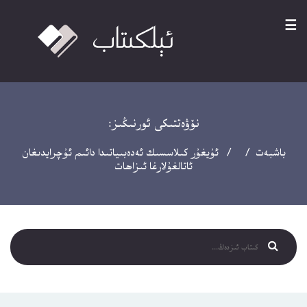
☰
نۆۋەتتىكى ئورنىڭىز:
باشبەت
/ / ئۇيغۇر كىلاسسىك ئەدەبىياتىدا دائىم ئۇچرايدىغان
ئاتالغۇلارغا ئىزاھات