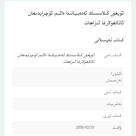
ئۇيغۇر كىلاسسىك ئەدەبىياتىدا دائىم ئۇچرايدىغان
ئاتالغۇلارغا ئىزاھات
كىتاب تەپسىلاتى
كىتاب نامى
ئۇيغۇر كىلاسسىك ئەدەبىياتىدا دائىم ئۇچرايدىغان
ئاتالغۇلارغا ئىزاھات
ئاپتور/
تەرجىمان
كىتاب تىلى
نەشرىيات
كىتاب تۈرى
ۋاقىت
2026/02/24