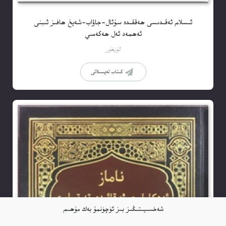
ئىسلام ئەقىدىسى ھەققىدە سۇئال-جاۋاب-شەيخ ھافىز ئىبنى
ئەھمەد ئەل ھەكەمىي
ئۇيغۇر
كىتاب تەپسىلاتى
شەخسىيىتىڭىز بىز ئۈچۈنمۇ بەك مۇھىم