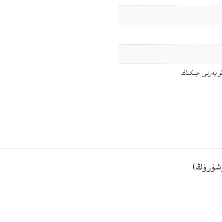
ۇ يەرنى چىكىڭ
شۈرۈڭ)