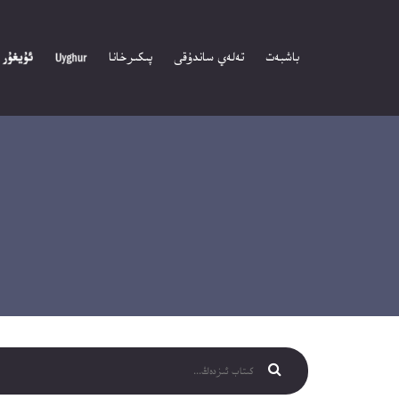
باشبەت
تەلەي ساندۇقى
پىكىرخانا