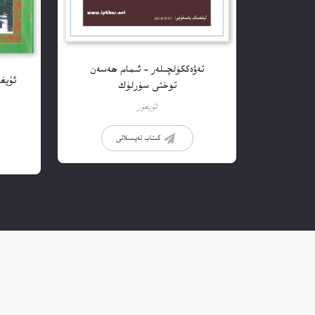
تەۋەككۈلچىلەر – ئىمام ھەسەن
ئۇيغۇ
توختى سۈرلۈك
ئۇيغۇر
كىتاب تەپسىلاتى