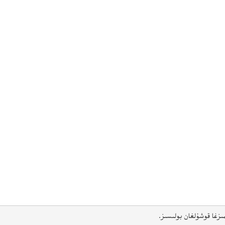
ىزغا قوشۇلغان بولىسىز.