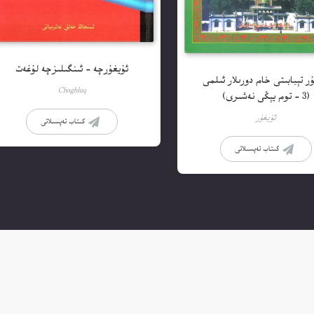
ئۇيغۇرچە – ئىنگىلىزچە لۇغەت
ر تېبابىتى خام دورىلار ئىلمى
Choghluq
(3 – توم يېڭى نەشىرى)
ئۇيغۇر
كىتاب تەپسىلاتى
كىتاب تەپسىلاتى