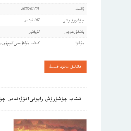
ۋاقىت
2026/01/01
چۈشۈرۈلۈشى
107 قېتىم
باشقۇرغۇچى
ئۇيغۇر
مۇقاۋا
كىتاب مۇقاۋىسى ئۈچۈن ب
خاتالىق مەلۇم قىلىڭ
كىتاب چۈشۈرۈش رايونى(تۆۋەندىن چۈ