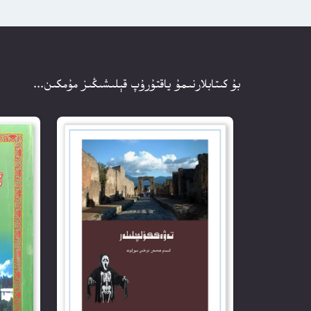
بۇ كىتابلارنىمۇ ياقتۇرۇپ قېلىشىڭىز مۇمكىن...