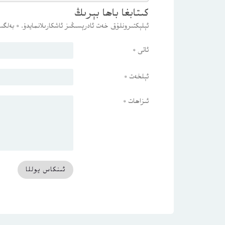
كىتابغا باھا بېرىڭ
ئېلېكتىرونلۇق خەت ئادرېسىڭىز ئاشكارىلانمايدۇ.
*
بەلگىس
ئاتى
*
ئېلخەت
*
ئىزاھات
*