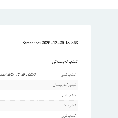
Screenshot 2025-12-29 182353
كىتاب تەپسىلاتى
كىتاب نامى
nshot 2025-12-29 182353
ئاپتور/تەرجىمان
كىتاب تىلى
نەشرىيات
كىتاب تۈرى