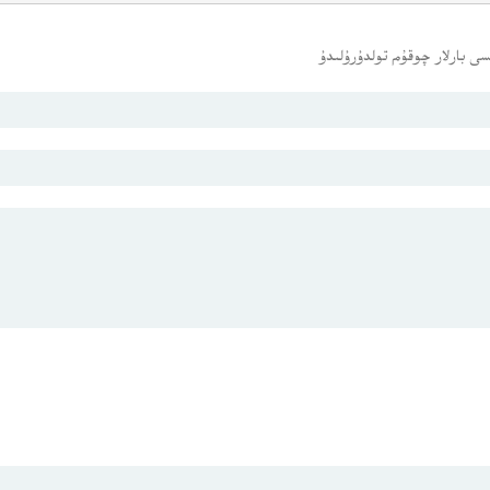
ى بارلار چوقۇم تولدۇرۇلىدۇ