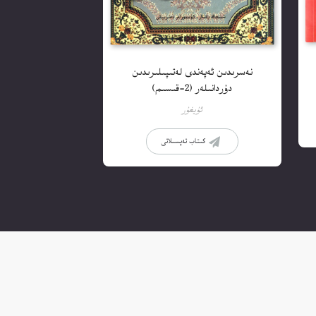
نەسرىدىن ئەپەندى لەتىپىلىرىدىن
دۇردانىلەر (2-قىسىم)
ئۇيغۇر
كىتاب تەپسىلاتى