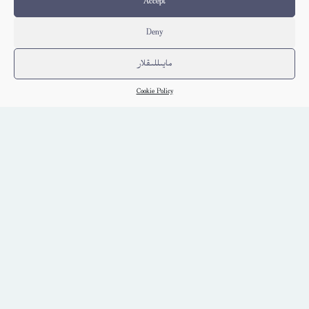
Accept
Deny
مايىللىقلار
Cookie Policy
مۇھەممەد سەللەللاھۇ ئەلەيھى ۋەسەلەم(مەدىنە دەۋرى)
Elkitab
كىتاب تەپسىلاتى