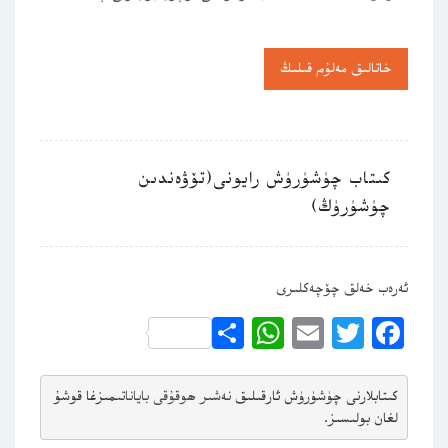
خاتالىق مەلۇم قىلىڭ
كىتاب چۈشۈرۈش رايونى(تۆۋەندىن
چۈشۈرۈڭ)
ئەرەب خەلق چۆچەكلىرى
WhatsApp
Share
Email
Twitter
Facebook
كىتابلارنى چۈشۈرۈش ئارقىلىق 
نەشىر ھوقۇقى باياناتى
مىزغا قوشۇ
لغان بولىسىز.