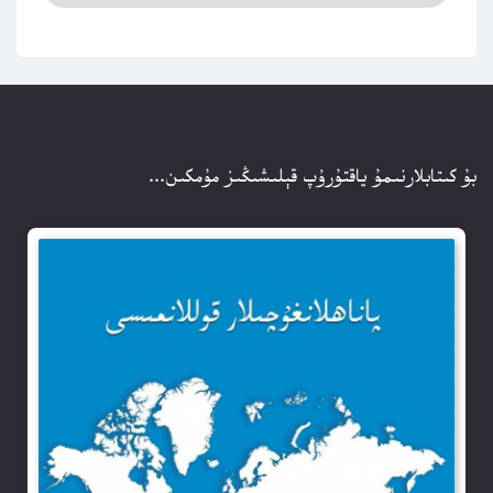
بۇ كىتابلارنىمۇ ياقتۇرۇپ قېلىشىڭىز مۇمكىن...