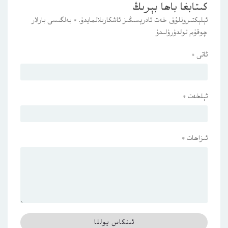
كىتابغا باھا بېرىڭ
ئېلېكتىرونلۇق خەت ئادرېسىڭىز ئاشكارىلانمايدۇ.
*
بەلگىسى بارلار
چوقۇم تولدۇرۇلىدۇ
ئاتى
*
ئېلخەت
*
ئىزاھات
*