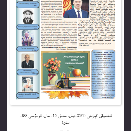
ئىتتىپاق گېزىتى (2021-يىل، مەمۈر 10-سان، ئومۇمىي 888-
سان)