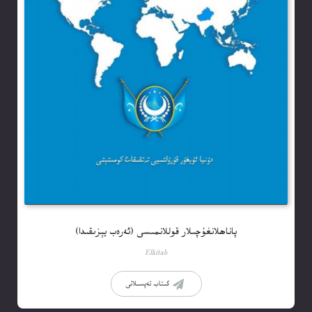
پاناھلانغۇچىلار قوللانمىسى (ئەرەب يېزىقىدا)
Elkitab
كىتاب تەپسىلاتى