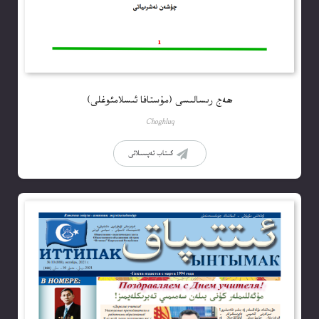
ھەج رىسالىسى (مۇستافا ئىسلامئوغلى)
Choghluq
كىتاب تەپسىلاتى