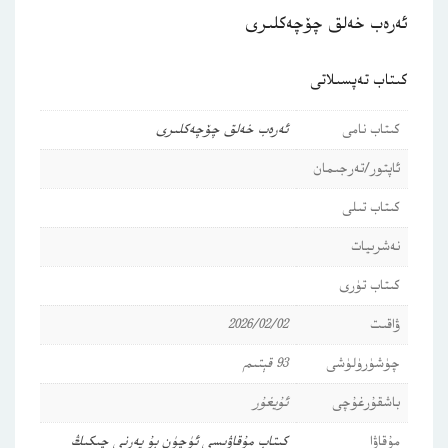
ئەرەب خەلق چۆچەكلىرى
كىتاب تەپسىلاتى
كىتاب نامى
ئەرەب خەلق چۆچەكلىرى
ئاپتور/تەرجىمان
كىتاب تىلى
نەشرىيات
كىتاب تۈرى
ۋاقىت
2026/02/02
چۈشۈرۈلۈشى
93 قېتىم
باشقۇرغۇچى
ئۇيغۇر
مۇقاۋا
كىتاب مۇقاۋىسى ئۈچۈن بۇ يەرنى چىكىڭ