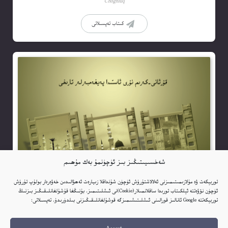
Choghluq
كىتاب تەپسىلاتى
شەخسىيىتىڭىز بىز ئۈچۈنمۇ بەك مۇھىم
توربېكەت ۋە مۇلازىمىتىمىزنى ئەلالاشتۇرۇش ئۈچۈن شۇنداقلا زىيارەت ئەھۋالىدىن خەۋەردار بولۇپ تۇرۇش
ئۈچۈن نۆۋەتتە ئېلكىتاب تورىدا ساقلانمىلار(Cookie)نى ئىشلىتىمىز. بۇنىڭغا قۇشۇلغانلىقىڭىز بىزنىڭ
توربېكەتتە Google ئانالىز قورالىنى ئىشلىتىشىمىزگە قوشۇلغانلىقىڭىزنى بىلدۈرىدۇ. تەپسىلاتى: