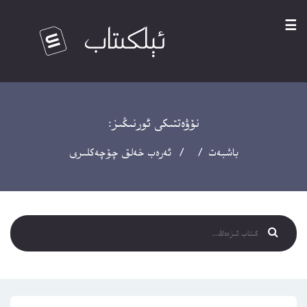
☰
نۆۋەتتىكى ئورنىڭىز:
باشبەت
/ / ئەرەب خەلق چۆچەكلىرى