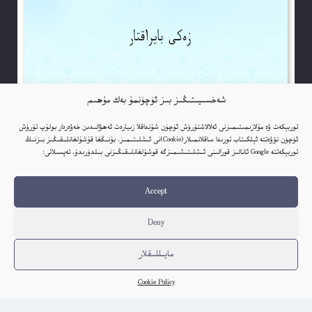
شەخسىيىتىڭىز بىز ئۈچۈنمۇ بەك مۇھىم
توربېكەت ۋە مۇلازىمىتىمىزنى ئەلالاشتۇرۇش ئۈچۈن شۇنداقلا زىيارەت ئەھۋالىدىن خەۋەردار بولۇپ تۇرۇش
ئۈچۈن نۆۋەتتە ئېلكىتاب تورىدا ساقلانمىلار(Cookie)نى ئىشلىتىمىز. بۇنىڭغا قۇشۇلغانلىقىڭىز بىزنىڭ
توربېكەتتە Google ئانالىز قورالىنى ئىشلىتىشىمىزگە قوشۇلغانلىقىڭىزنى بىلدۈرىدۇ. تەپسىلاتى:
قۇرئان ۋە سۈننەت، لېكىن قايسى سۈننەت؟ (زەكى بايراكتار)
Choghluq
Accept
كىتاب تەپسىلاتى
Deny
مايىللىقلار
Cookie Policy