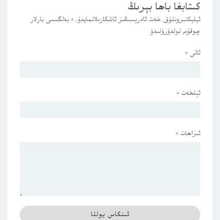
كىتابغا باھا بېرىڭ
ئېلېكتىرونلۇق خەت ئادرېسىڭىز ئاشكارىلانمايدۇ.
*
بەلگىسى بارلار
چوقۇم تولدۇرۇلىدۇ
ئاتى
*
ئېلخەت
*
ئىزاھات
*