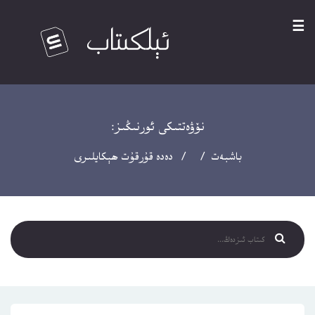
☰
نۆۋەتتىكى ئورنىڭىز:
باشبەت
/ / دەدە قۇرقۇت ھېكايلىرى