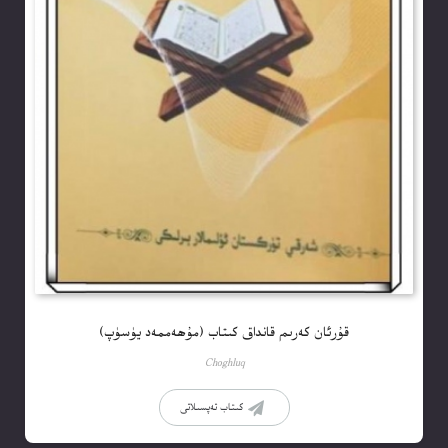
قۇرئان كەرىم قانداق كىتاب (مۇھەممەد يۈسۈپ)
Choghluq
كىتاب تەپسىلاتى