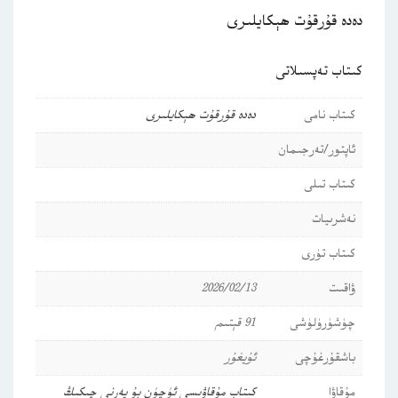
دەدە قۇرقۇت ھېكايلىرى
كىتاب تەپسىلاتى
كىتاب نامى
دەدە قۇرقۇت ھېكايلىرى
ئاپتور/تەرجىمان
كىتاب تىلى
نەشرىيات
كىتاب تۈرى
ۋاقىت
2026/02/13
چۈشۈرۈلۈشى
91 قېتىم
باشقۇرغۇچى
ئۇيغۇر
مۇقاۋا
كىتاب مۇقاۋىسى ئۈچۈن بۇ يەرنى چىكىڭ