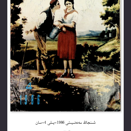
شىنجاڭ مەدەنىيىتى 1986-يىلى 4-سان