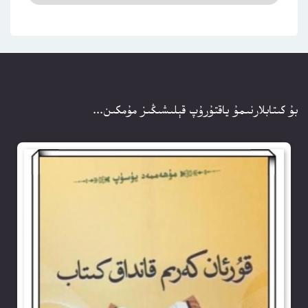
بۇ كىتابلارنىمۇ ياقتۇرۇپ قېلىشىڭىز مۇمكىن...