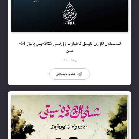
ئىستىقلال ئاۋازى ئايلىق ئاخبارات ژۇرنىلى 2025-يىل يانۋار 54-
سان
Choghluq
كىتاب تەپسىلاتى