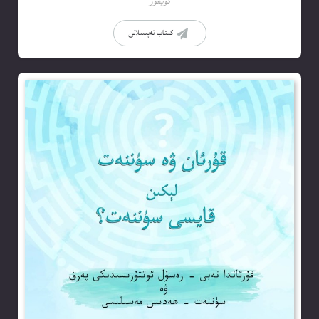
ئۇيغۇر
كىتاب تەپسىلاتى